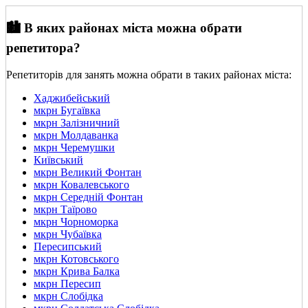
🏙️ В яких районах міста можна обрати
репетитора?
Репетиторів для занять можна обрати в таких районах міста:
Хаджибейський
мкрн Бугаївка
мкрн Залізничний
мкрн Молдаванка
мкрн Черемушки
Київський
мкрн Великий Фонтан
мкрн Ковалевського
мкрн Середній Фонтан
мкрн Таїрово
мкрн Чорноморка
мкрн Чубаївка
Пересипський
мкрн Котовського
мкрн Крива Балка
мкрн Пересип
мкрн Слобідка