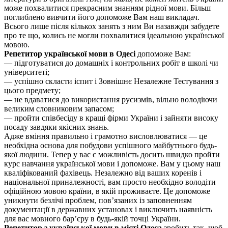
може похвалитися прекрасним знанням рідної мови. Більш
поглиблено вивчити його допоможе Вам наш викладач.
Всього лише після кількох занять з ним Ви назавжди забудете
про те що, колись не могли похвалитися ідеальною української
мовою.
Репетитор української мови в Одесі
допоможе Вам:
— підготуватися до домашніх і контрольних робіт в школі чи
університеті;
— успішно скласти іспит і Зовнішнє Незалежне Тестування з
цього предмету;
— не вдаватися до використання русизмів, вільно володіючи
великим словниковим запасом;
— пройти співбесіду в кращі фірми України і зайняти високу
посаду завдяки якісних знань.
Адже вміння правильно і грамотно висловлюватися — це
необхідна основа для побудови успішного майбутнього будь-
якої людини. Тепер у вас є можливість досить швидко пройти
курс навчання української мови і допоможе. Вам у цьому наш
кваліфікований фахівець. Незалежно від ваших коренів і
національної приналежності, вам просто необхідно володіти
офіційною мовою країни, в якій проживаєте. Це допоможе
уникнути безлічі проблем, пов’язаних із заповненням
документації в державних установах і виключить наявність
для вас мовного бар’єру в будь-якій точці України.
Репетитор з української мови в місті Одеса
зробить так, щоб