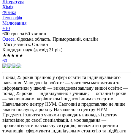
Література
Хімія
Фізика
Географія
Малювання
+10
600 грн. за 60 хвилин
Одеса
, Одеська область, Приморський, онлайн
Місце занять: Онлайн
Кандидат наук (досвід 21 рік)
★★★★★
60
Понад 25 років працюю у сфері освіти та індивідуального
навчання. Маю досвід роботи: — учителем математики та
інформатики у школі; — викладачем закладу вищої освіти; —
понад 25 років — індивідуально з учнями; — останні 6 років
— засновником, керівником і педагогічним експертом
Навчального центру НУМ. Сьогодні я представляю не лише
власні послуги, а роботу Навчального центру НУМ.
Предметні заняття з учнями проводять викладачі центру
відповідно до своєї спеціалізації, а моє завдання —
проаналізувати навчальну ситуацію, визначити причини
труднощів, сформувати індивідуальну стратегію та підібрати