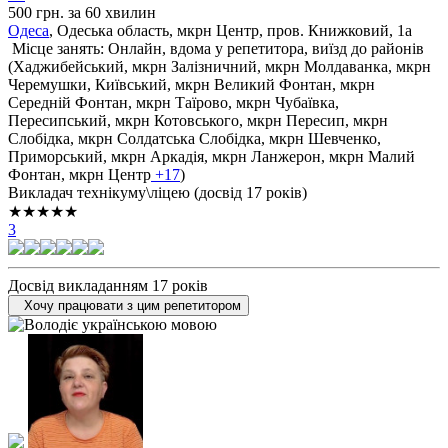
500 грн. за 60 хвилин
Одеса
, Одеська область, мкрн Центр, пров. Книжковий, 1а
Місце занять: Онлайн, вдома у репетитора, виїзд до районів
(
Хаджибейський,
мкрн Залізничний,
мкрн Молдаванка,
мкрн
Черемушки,
Київський,
мкрн Великий Фонтан,
мкрн
Середній Фонтан,
мкрн Таїрово,
мкрн Чубаївка,
Пересипський,
мкрн Котовського,
мкрн Пересип,
мкрн
Слобідка,
мкрн Солдатська Слобідка,
мкрн Шевченко,
Приморський,
мкрн Аркадія,
мкрн Ланжерон,
мкрн Малий
Фонтан,
мкрн Центр
+17
)
Викладач технікуму\ліцею (досвід 17 років)
★★★★★
3
Досвід викладанням 17 років
Хочу працювати з цим репетитором