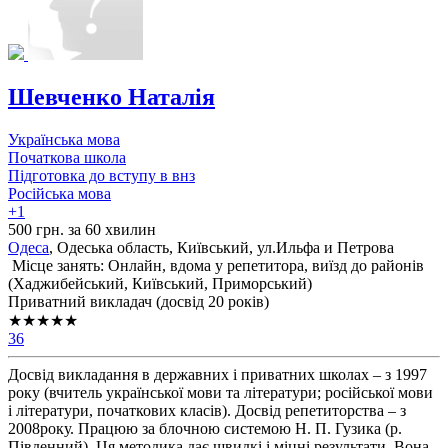
Шевченко Наталія
Українська мова
Початкова школа
Підготовка до вступу в внз
Російська мова
+1
500 грн. за 60 хвилин
Одеса
, Одеська область, Київський, ул.Ильфа и Петрова
Місце занять: Онлайн, вдома у репетитора, виїзд до районів
(
Хаджибейський,
Київський,
Приморський
)
Приватний викладач (досвід 20 років)
★★★★★
36
Досвід викладання в державних і приватних школах – з 1997
року (вчитель української мови та літератури; російської мови
і літератури, початкових класів). Досвід репетиторства – з
2008року. Працюю за блочною системою Н. П. Гузика (р.
Південний). Ця методика дає швидкі і міцні результати. Вона