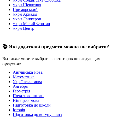
мкрн Солдатська Слобідка
мкрн Шевченко
Приморський
мкрн Аркадія
мкрн Ланжерон
мкрн Малий Фонтан
мкрн Центр
📚 Які додаткові предмети можна ще вибрати?
Вы также можете выбрать репетиторов по следующим
предметам:
Англійська мова
Математика
Українська мова
Алгебра
Геометрія
Початкова школа
Німецька мова
Підготовка до школи
Історія
Підготовка до вступу в внз