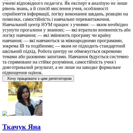
учневі відповідного педагога. Як експерт я аналізую не лише
рівень знань, а й спосіб мислення учня, особливості
сприйняття інформації, логіку виконання завдань, реакцію на
помилки, самостійність і навчальне перевантаження.
Навчальний центр НУМ працює з учнями: — яким необхідно
усунути прогалини у знаннях; — які втратили впевненість або
логіку навчання; — які змінюють програму чи країну
навчання; — які навчаються за міжнародними програмами,
зокрема IB та подібними; — яким не підходить стандартний
шкільний підхід. Робота центру не обмежується окремими
темами або разовими запитами. Навчання будується системно
та спрямоване на стійке розуміння, самостійність учня і
довготривалий результат, а не лише на швидке формальне
підвищення оцінок.
Хочу працювати з цим репетитором
Ткачук Яна