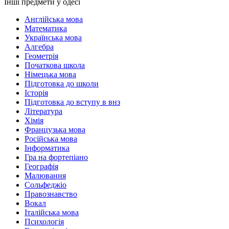
Інші предмети у одесі
Англійська мова
Математика
Українська мова
Алгебра
Геометрія
Початкова школа
Німецька мова
Підготовка до школи
Історія
Підготовка до вступу в внз
Література
Хімія
Французька мова
Російська мова
Інформатика
Гра на фортепіано
Географія
Малювання
Сольфеджіо
Правознавство
Вокал
Італійська мова
Психологія