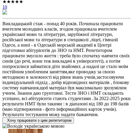
★★★★★
10
Викладацький стаж - понад 40 років. Починала працювати
вчителем молодших класів, згодом працювала вчителем
української мови та літератури, зарубіжної літератури,
російської мови та літератури в спецшколі ,ліцеї, гімназії
Одеси, а нині - в Одеській морській академії в Центрі
підготовки абітурієнтів до ЗНО та НМТ. Репетитором
працювати змусило життя : треба було спочатку навчити своїх
синів (до речі, вони теж викладачі в університеті), а потім
попросилися займатися діти знайомих ,а надалі це стало моїм
постійним улюбленим заняттям,яке проводжу за своєю
методикою в залежності від рівня знань учнів,застосовуючи
індивідуальний підхід , добір відповідних матеріалів , блокову
систему навчання,щоб матеріал був максимально зрозумілим
учнем. Знання даю грунтовні. Тести ЗНО і НМТ складають
успішно, всі абітурієнти стають студентами .За 2022-2025 роки
результати НМТ були такими : в діапазоні від 180 до 198 балів
(маю підтверження - фото інформаційних карток учнів).
Результати тестування можу надати бажаючим.
Хочу працювати з цим репетитором