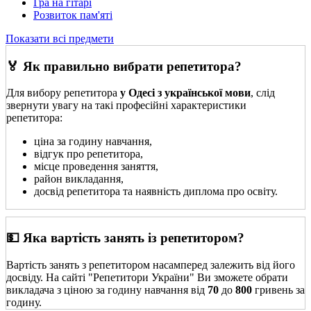
Гра на гітарі
Розвиток пам'яті
Показати всі предмети
🏅 Як правильно вибрати репетитора?
Для вибору репетитора
у Одесі з української мови
, слід
звернути увагу на такі професійні характеристики
репетитора:
ціна за годину навчання,
відгук про репетитора,
місце проведення заняття,
район викладання,
досвід репетитора та наявність диплома про освіту.
💵 Яка вартість занять із репетитором?
Вартість занять з репетитором насамперед залежить від його
досвіду. На сайті "Репетитори України" Ви зможете обрати
викладача з ціною за годину навчання від
70
до
800
гривень за
годину.