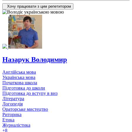
Хочу працювати з цим репетитором
Назарук Володимир
Англійська мова
Українська мова
Початкова школа
Підготовка до школи
Підготовка до вступу в внз
Література
Логопедія
Ораторське мистецтво
Риторика
Етика
Журналістика
+8