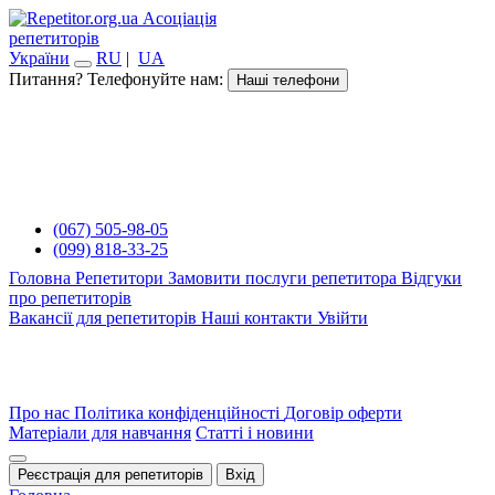
Асоціація
репетиторів
України
RU
|
UA
Питання? Телефонуйте нам:
Наші телефони
(067) 505-98-05
(099) 818-33-25
Головна
Репетитори
Замовити послуги репетитора
Відгуки
про репетиторів
Вакансії для репетиторів
Наші контакти
Увійти
Про нас
Політика конфіденційності
Договір оферти
Матеріали для навчання
Статті і новини
Реєстрація для репетиторів
Вхід