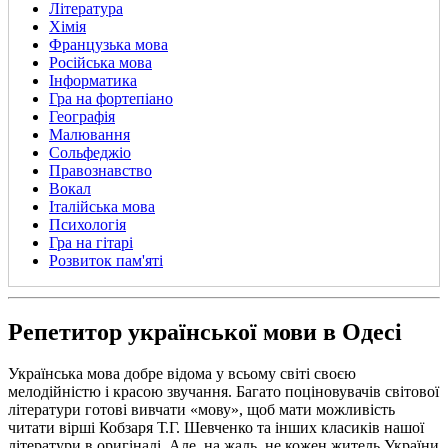
Література
Хімія
Французька мова
Російська мова
Інформатика
Гра на фортепіано
Географія
Малювання
Сольфеджіо
Правознавство
Вокал
Італійська мова
Психологія
Гра на гітарі
Розвиток пам'яті
Репетитор української мови в Одесі
Українська мова добре відома у всьому світі своєю
мелодійністю і красою звучання. Багато поціновувачів світової
літератури готові вивчати «мову», щоб мати можливість
читати вірші Кобзаря Т.Г. Шевченко та інших класиків нашої
літератури в оригіналі. Але, на жаль, не кожен житель України