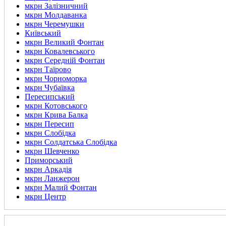
мкрн Залізничний
мкрн Молдаванка
мкрн Черемушки
Київський
мкрн Великий Фонтан
мкрн Ковалевського
мкрн Середній Фонтан
мкрн Таїрово
мкрн Чорноморка
мкрн Чубаївка
Пересипський
мкрн Котовського
мкрн Крива Балка
мкрн Пересип
мкрн Слобідка
мкрн Солдатська Слобідка
мкрн Шевченко
Приморський
мкрн Аркадія
мкрн Ланжерон
мкрн Малий Фонтан
мкрн Центр