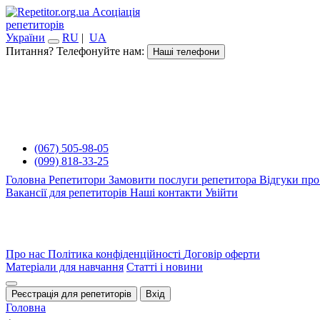
Асоціація
репетиторів
України
RU
|
UA
Питання? Телефонуйте нам:
Наші телефони
(067) 505-98-05
(099) 818-33-25
Головна
Репетитори
Замовити послуги репетитора
Відгуки про
Вакансії для репетиторів
Наші контакти
Увійти
Про нас
Політика конфіденційності
Договір оферти
Матеріали для навчання
Статті і новини
Реєстрація для репетиторів
Вхід
Головна