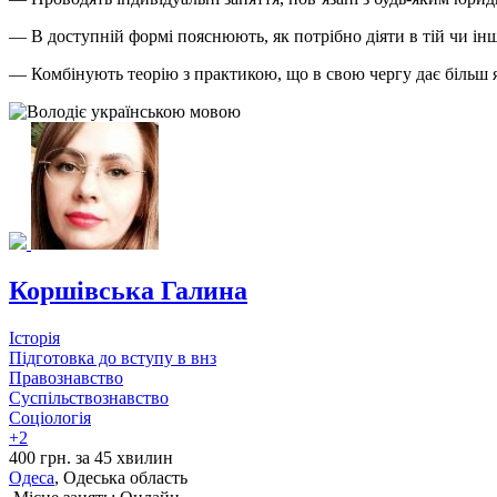
— В доступній формі пояснюють, як потрібно діяти в тій чи ін
— Комбінують теорію з практикою, що в свою чергу дає більш я
Коршівська Галина
Історія
Підготовка до вступу в внз
Правознавство
Суспільствознавство
Соціологія
+2
400 грн. за 45 хвилин
Одеса
, Одеська область