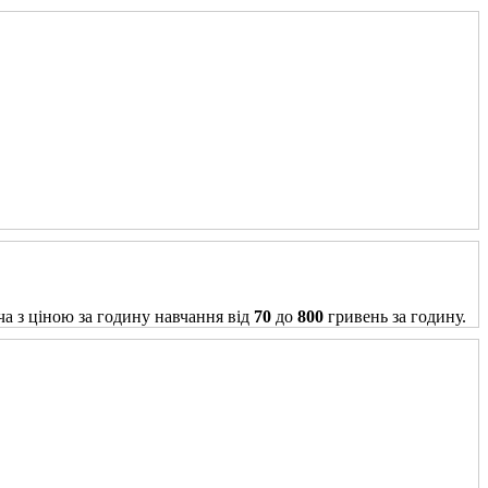
ча з ціною за годину навчання від
70
до
800
гривень за годину.