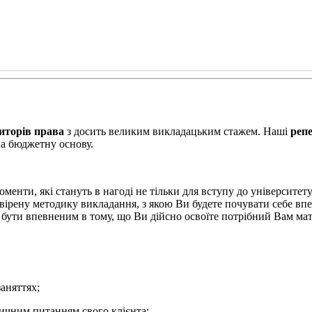
иторів права
з досить великим викладацьким стажем. Наші
репе
а бюджетну основу.
енти, які стануть в нагоді не тільки для вступу до університету
ірену методику викладання, з якою Ви будете почувати себе в
бути впевненим в тому, що Ви дійсно освоїте потрібний Вам мат
аняттях;
дичним питанням свого клієнта;