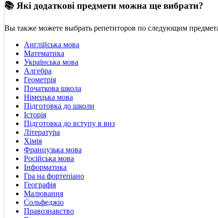
📚 Які додаткові предмети можна ще вибрати?
Вы также можете выбрать репетиторов по следующим предмет
Англійська мова
Математика
Українська мова
Алгебра
Геометрія
Початкова школа
Німецька мова
Підготовка до школи
Історія
Підготовка до вступу в внз
Література
Хімія
Французька мова
Російська мова
Інформатика
Гра на фортепіано
Географія
Малювання
Сольфеджіо
Правознавство