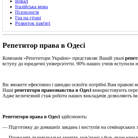
Вокал
Італійська мова
Психологія
Гра на гітарі
Розвиток пам'яті
Репетитор права в Одесі
Компанія «Репетитори України» представляє Вашій увазі
репет
вступу до юридичні університети. 90% наших учнів вступили н
Ви зможете ефективно і швидко освоїти потрібні Вам правові мом
Наші
репетитори правознавства в Одесі
використовують перев
Адже величезний стаж роботи наших викладачів дозволяють їм 
Репетитори права в Одесі
здійснюють:
— Підготовку до домашніх завдань і виступів на семінарських з
— Проводять індивідуальні заняття, пов’язані з будь-яким юри