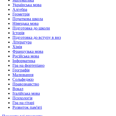
Математика
Українська мова
Алгебра
Геометрія
Початкова школа
Німецька мова
Підготовка до школи
Історія
Підготовка до вступу в внз
Література
Хімія
Французька мова
Російська мова
Інформатика
Гра на фортепіано
Географія
Малювання
Сольфеджіо
Правознавство
Вокал
Італійська мова
Психологія
Гра на гітарі
Розвиток пам'яті