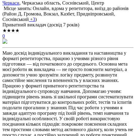
Черкаси
, Черкаська область, Соснівський, Центр
Місце занять: Онлайн, вдома у репетитора, виїзд до районів
(
Район Д,
Громова,
Вокзал,
Казбет,
Придніпровський,
Соснівський
+3
)
Приватний викладач (досвід 7 років)
★★★★
0
Маю досвід індивідуального викладання та наставництва у
форматі репетиторства, працюю з учнями різного рівня
підготовки — від початкового до середнього. Основна мета
моєї роботи як викладача — не просто пояснити матеріал, а
допомогти учню зрозуміти логіку предмету, розвинути
самостійне мислення та впевненість у власних знаннях.
Працюю у форматі приватного репетиторства та
індивідуального супроводу навчання. Допомагаю учням:
підвищити рівень знань зі шкільної програми систематизувати
матеріал підготуватися до контрольних робіт, тестів та іспитів
подолати прогалини у знаннях Під час роботи з учнями я
завжди адаптую програму під їхній рівень, темп навчання та
індивідуальні особливості. У своїй роботі використовую
поєднання кількох підходів: покрокове пояснення складних
тем простими словами метод активного діалогу, коли учень не
просто слухає, а постійно залучений до роботи практичний