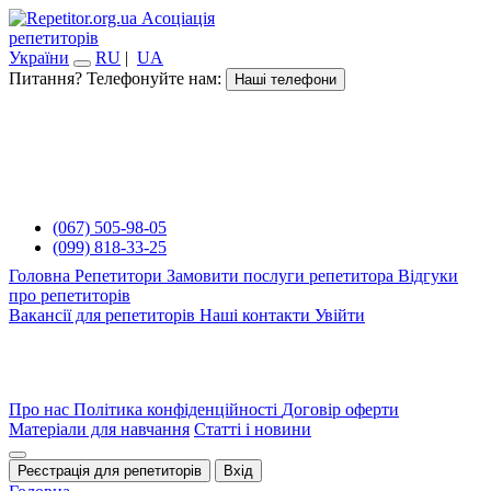
Асоціація
репетиторів
України
RU
|
UA
Питання? Телефонуйте нам:
Наші телефони
(067) 505-98-05
(099) 818-33-25
Головна
Репетитори
Замовити послуги репетитора
Відгуки
про репетиторів
Вакансії для репетиторів
Наші контакти
Увійти
Про нас
Політика конфіденційності
Договір оферти
Матеріали для навчання
Статті і новини
Реєстрація для репетиторів
Вхід