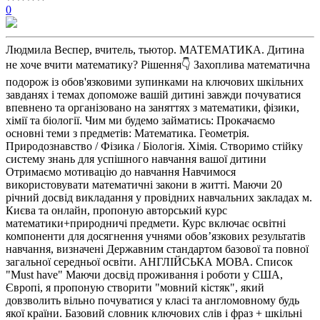
0
Людмила Веспер, вчитель, тьютор. МАТЕМАТИКА. Дитина
не хоче вчити математику? Рішення👇 Захоплива математична
подорож із обов'язковими зупинками на ключових шкільних
завданях і темах допоможе вашій дитині завжди почуватися
впевнено та організовано на заняттях з математики, фізики,
хімії та біології. Чим ми будемо займатись: Прокачаємо
основні теми з предметів: Математика. Геометрія.
Природознавство / Фізика / Біологія. Хімія. Створимо стійку
систему знань для успішного навчання вашої дитини
Отримаємо мотивацію до навчання Навчимося
використовувати математичні закони в житті. Маючи 20
річний досвід викладання у провідних навчальних закладах м.
Києва та онлайн, пропоную авторський курс
математики+природничі предмети. Курс включає освітні
компоненти для досягнення учнями обов’язкових результатів
навчання, визначені Державним стандартом базової та повної
загальної середньої освіти. АНГЛІЙСЬКА МОВА. Список
"Must have" Маючи досвід проживання і роботи у США,
Європі, я пропоную створити "мовний кістяк", який
довзволить вільно почуватися у класі та англомовному будь
якої країни. Базовий словник ключових слів і фраз + шкільні