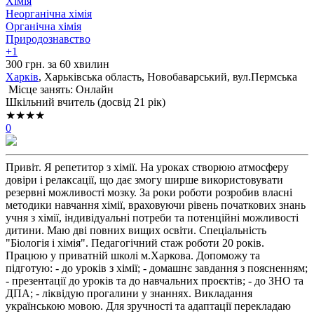
Хімія
Неорганічна хімія
Органічна хімія
Природознавство
+1
300 грн. за 60 хвилин
Харків
, Харьківська область, Новобаварський, вул.Пермська
Місце занять: Онлайн
Шкільний вчитель (досвід 21 рік)
★★★★
0
Привіт. Я репетитор з хімії. На уроках створюю атмосферу
довіри і релаксації, що дає змогу ширше використовувати
резервні можливості мозку. За роки роботи розробив власні
методики навчання хімії, враховуючи рівень початкових знань
учня з хімії, індивідуальні потреби та потенційні можливості
дитини. Маю дві повних вищих освіти. Спеціальність
"Біологія і хімія". Педагогічний стаж роботи 20 років.
Працюю у приватній школі м.Харкова. Допоможу та
підготую: - до уроків з хімії; - домашнє завдання з поясненням;
- презентації до уроків та до навчальних проєктів; - до ЗНО та
ДПА; - ліквідую прогалини у знаннях. Викладання
українською мовою. Для зручності та адаптації перекладаю