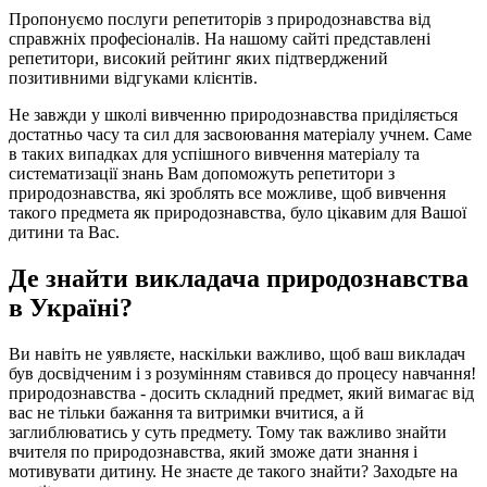
Пропонуємо послуги репетиторів з природознавства від
справжніх професіоналів. На нашому сайті представлені
репетитори, високий рейтинг яких підтверджений
позитивними відгуками клієнтів.
Не завжди у школі вивченню природознавства приділяється
достатньо часу та сил для засвоювання матеріалу учнем. Саме
в таких випадках для успішного вивчення матеріалу та
систематизації знань Вам допоможуть репетитори з
природознавства, які зроблять все можливе, щоб вивчення
такого предмета як природознавства, було цікавим для Вашої
дитини та Вас.
Де знайти викладача природознавства
в Україні?
Ви навіть не уявляєте, наскільки важливо, щоб ваш викладач
був досвідченим і з розумінням ставився до процесу навчання!
природознавства - досить складний предмет, який вимагає від
вас не тільки бажання та витримки вчитися, а й
заглиблюватись у суть предмету. Тому так важливо знайти
вчителя по природознавства, який зможе дати знання і
мотивувати дитину. Не знаєте де такого знайти? Заходьте на