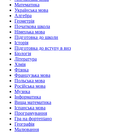
Математика
Українська мова
Алгебра
Геометрія
Початкова школа
Німецька мова
Підготовка до школи
Історія
Підготовка до вступу в внз
Біологія
Література
Хімія
Фізика
Французька мова
Польська мова
Російська мова
Музика
Інформатика
Вища математика
Іспанська мова
Програмування
Гра на фортепіано
Географія
Малювання