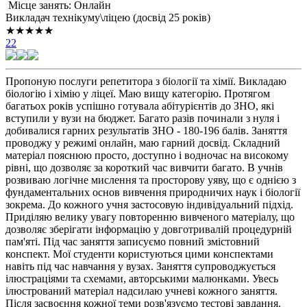
Місце занять: Онлайн
Викладач технікуму\ліцею (досвід 25 років)
★★★★★
22
Пропоную послуги репетитора з біології та хімії. Викладаю
біологію і хімію у ліцеї. Маю вищу категорію. Протягом
багатьох років успішно готувала абітурієнтів до ЗНО, які
вступили у вузи на бюджет. Багато разів починали з нуля і
добивалися гарних результатів ЗНО - 180-196 балів. Заняття
проводжу у режимі онлайн, маю гарний досвід. Складний
матеріал пояснюю просто, доступно і водночас на високому
рівні, що дозволяє за короткий час вивчити багато. В учнів
розвиваю логічне мислення та просторову уяву, що є однією з
фундаментальних основ вивчення природничих наук і біології
зокрема. До кожного учня застосовую індивідуальний підхід.
Приділяю велику увагу повторенню вивченого матеріалу, що
дозволяє зберігати інформацію у довготривалій процедурній
пам'яті. Під час заняття записуємо повний змістовний
конспект. Мої студенти користуються цими конспектами
навіть під час навчання у вузах. Заняття супроводжується
ілюстраціями та схемами, авторськими малюнками. Увесь
ілюстрований матеріал надсилаю учневі кожного заняття.
Після засвоєння кожної теми розв'язуємо тестові завдання.