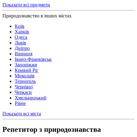
Показати всі предмети
Природознавство в інших містах
Київ
Харків
Одеса
Львів
Дніпро
Вінниця
Івано-Франківськ
Запоріжжя
Кривий Ріг
Миколаїв
Тернопіль
Чернівці
Черкаси
Хмельницький
Рівне
Показати всі міста
Репетитор з природознавства