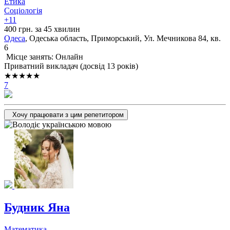
Етика
Соціологія
+11
400 грн. за 45 хвилин
Одеса
, Одеська область, Приморський, Ул. Мечникова 84, кв.
6
Місце занять: Онлайн
Приватний викладач (досвід 13 років)
★★★★★
7
Хочу працювати з цим репетитором
Будник Яна
Математика