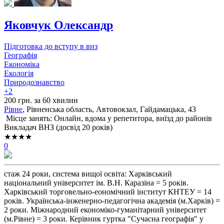
Яковчук Олександр
Підготовка до вступу в внз
Географія
Економіка
Екологія
Природознавство
+2
200 грн. за 60 хвилин
Рівне
, Рівненська область, Автовокзал, Гайдамацька, 43
Місце занять: Онлайн, вдома у репетитора, виїзд до районів
Викладач ВНЗ (досвід 20 років)
★★★★
0
стаж 24 роки, система вищої освіта: Харківський
національний університет ім. В.Н. Каразіна = 5 років.
Харківський торговельно-еономічний інститут КНТЕУ = 14
років. Українська-інженерно-педагогічна академія (м.Харків) =
2 роки. Міжнародний економіко-гуманітарний університет
(м.Рівне) = 3 роки. Керівник гуртка "Сучасна географія" у