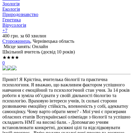
Зоологія
Екологія
Природознавство
Генетика
Вірусологія
+7
400 грн. за 60 хвилин
Сторожинець
, Чернівецька область
Місце занять: Онлайн
Шкільний вчитель (досвід 10 років)
★★★★
0
Привіт! Я Крістіна, вчителька біології та практична
психологиня. Я вважаю, що важливим фактором успішного
навчання є емоційний та психологічний стан учня. За 14 років
роботи я зуміла об’єднати у своїй діяльності біологію та
психологію. Враховую інтереси учнів, їх сильні сторони
розвиваючи емоційну стійкість, впевненість у собі, адекватну
самооцінку. Чому варто обрати мене? - Мої учні є призерами
обласних етапів Всеукраїнської олімпіади з біології та успішно
складають НМТ на високі бали. - Допомагаю учням
встановлювати конкретні, досяжні цілі та відслідковувати
їхній прогрес. -Вмію подати складні речі просто та досяжно.