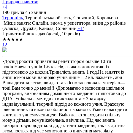
Природознавство
+4
190 грн. за 45 хвилин
Тернопіль
, Тернопільська область, Сонячний, Корольова
Місце занять: Онлайн, вдома у репетитора, виїзд до районів
(
Аляска,
Дружба,
Канада,
Сонячний
+1
)
Приватний викладач (досвід 10 років)
★★★★★
12
•Досвід роботи приватним репетитором більше 10-ти
років.Навчаю учнів 1-6 класів, а також допомагаю із
підготовкою до школи.Тривалість занять 1 год.На заняття із
англійської мови набираю учнів лише 1-2 кл. Бажаєте , аби
Ваша дитина легко,швидко та якісно засвоювала матеріал—
тоді Вам точно до мене!!! •Допомагаю з засвоєння шкільної
програми, виконанням домашнього завдання і підготовка до
ДПА. Унікальна методика викладання. • Знаходжу
індивідуальний, творчий підхід до кожного учня. Враховую
рівень знань та вікові особливості кожного. Умію налагодити
контакт з учнем\ученицею. Вмію легко знаходити спільну
мову з дітьми, комунікабельна, ввічлива. Під час занять
використовую додаткові дидактичні завдання, так як дитина
втомлюється під час монотонного вивчення матеріалу.