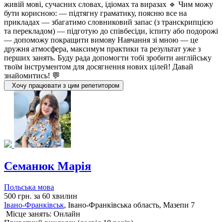
живій мові, сучасних словах, ідіомах та виразах 🔹 Чим можу
бути корисною: — підтягну граматику, поясню все на
прикладах — збагатимо словниковий запас (з транскрипцією
та перекладом) — підготую до співбесіди, іспиту або подорожі
— допоможу покращити вимову Навчання зі мною — це
дружня атмосфера, максимум практики та результат уже з
перших занять. Буду рада допомогти тобі зробити англійську
твоїм інструментом для досягнення нових цілей! Давай
знайомитись! 💬
Хочу працювати з цим репетитором
Семанюк Марія
Польська мова
500 грн. за 60 хвилин
Івано-Франківськ
, Івано-Франківська область, Мазепи 7
Місце занять: Онлайн