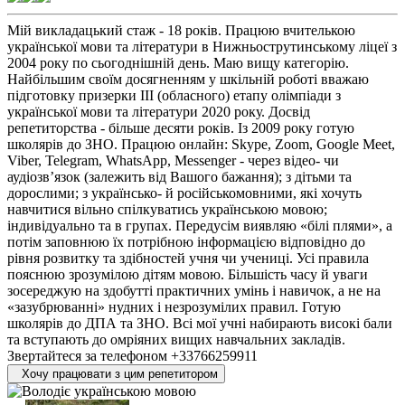
Мій викладацький стаж - 18 років. Працюю вчителькою
української мови та літератури в Нижньострутинському ліцеї з
2004 року по сьогоднішній день. Маю вищу категорію.
Найбільшим своїм досягненням у шкільній роботі вважаю
підготовку призерки ІІІ (обласного) етапу олімпіади з
української мови та літератури 2020 року. Досвід
репетиторства - більше десяти років. Із 2009 року готую
школярів до ЗНО. Працюю онлайн: Skype, Zoom, Google Meet,
Viber, Telegram, WhatsApp, Messenger - через відео- чи
аудіозв’язок (залежить від Вашого бажання); з дітьми та
дорослими; з українсько- й російськомовними, які хочуть
навчитися вільно спілкуватись українською мовою;
індивідуально та в групах. Передусім виявляю «білі плями», а
потім заповнюю їх потрібною інформацією відповідно до
рівня розвитку та здібностей учня чи учениці. Усі правила
пояснюю зрозумілою дітям мовою. Більшість часу й уваги
зосереджую на здобутті практичних умінь і навичок, а не на
«зазубрюванні» нудних і незрозумілих правил. Готую
школярів до ДПА та ЗНО. Всі мої учні набирають високі бали
та вступають до омріяних вищих навчальних закладів.
Звертайтеся за телефоном +33766259911
Хочу працювати з цим репетитором