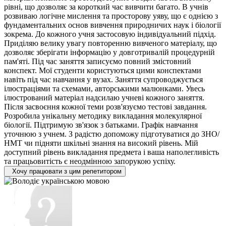
рівні, що дозволяє за короткий час вивчити багато. В учнів
розвиваю логічне мислення та просторову уяву, що є однією з
фундаментальних основ вивчення природничих наук і біології
зокрема. До кожного учня застосовую індивідуальний підхід.
Приділяю велику увагу повторенню вивченого матеріалу, що
дозволяє зберігати інформацію у довготривалій процедурній
пам'яті. Під час заняття записуємо повний змістовний
конспект. Мої студенти користуються цими конспектами
навіть під час навчання у вузах. Заняття супроводжується
ілюстраціями та схемами, авторськими малюнками. Увесь
ілюстрований матеріал надсилаю учневі кожного заняття.
Після засвоєння кожної теми розв'язуємо тестові завдання.
Розробила унікальну методику викладання молекулярної
біології. Підтримую зв'язок з батьками. Графік навчання
уточнюю з учнем. З радістю допоможу підготуватися до ЗНО/
НМТ чи підняти шкільні знання на високий рівень. Мій
доступний рівень викладання предмета і ваша наполегливість
та працьовитість є неодмінною запорукою успіху.
Хочу працювати з цим репетитором