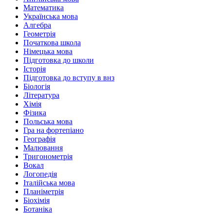
Математика
Українська мова
Алгебра
Геометрія
Початкова школа
Німецька мова
Підготовка до школи
Історія
Підготовка до вступу в внз
Біологія
Література
Хімія
Фізика
Польська мова
Гра на фортепіано
Географія
Малювання
Тригонометрія
Вокал
Логопедія
Італійська мова
Планіметрія
Біохімія
Ботаніка