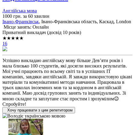
Англійська мова
1000 грн. за 60 хвилин
Івано-Франківськ
, Івано-Франківська область, Каскад, London
Місце занять: Онлайн
Приватний викладач (досвід 10 років)
★★★★★
16
Успішно викладаю англійську мову більше Девʼяти років і
мала близько 100 студентів, які досягли високих результатів.
Мої учні працюють по всьому світі та в успішних ІТ
компаніях, завдяки англійській. Я завжди використовую цікаві
матеріали та комунікативні методи навчання. Працювала в
трьох школах іноземних мов та за кордоном в англійській
компанії. Маю досвід групових занять та індивідуальних. Зі
мною складне та заплутане стає простим і зрозумілим😉
Спробуйте!
Хочу працювати з цим репетитором