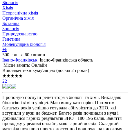
Біологія
Хімія
Неорганічна хімія
Органічна хімія
Ботаніка
Зоологія
Природознавство
Генетика
Молекулярна біологія
+6
500 грн. за 60 хвилин
Івано-Франківськ
, Івано-Франківська область
Місце занять: Онлайн
Викладач технікуму\ліцею (досвід 25 років)
★★★★★
22
Пропоную послуги репетитора з біології та хімії. Викладаю
біологію і хімію у ліцеї. Маю вищу категорію. Протягом
багатьох років успішно готувала абітурієнтів до ЗНО, які
вступили у вузи на бюджет. Багато разів починали з нуля і
добивалися гарних результатів ЗНО - 180-196 балів. Заняття
проводжу у режимі онлайн, маю гарний досвід. Складний
матеріал пояснюю просто, доступно і водночас на високому