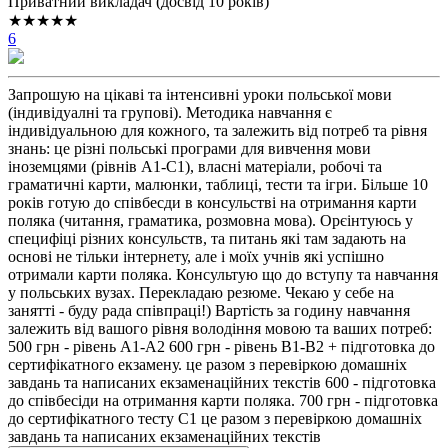
Приватний викладач (досвід 10 років)
★★★★★
6
Запрошую на цікаві та інтенсивні уроки польської мови
(індивідуалні та групові). Методика навчання є
індивідуальною для кожного, та залежить від потреб та рівня
знань: це різні польські програми для вивчення мови
іноземцями (рівнів А1-С1), власні матеріали, робочі та
граматичні карти, малюнки, таблиці, тести та ігри. Більше 10
років готую до співбесди в консульстві на отримання карти
поляка (читання, граматика, розмовна мова). Орєінтуюсь у
специфіці різних консульств, та питань які там задають на
основі не тільки інтернету, але і моїх учнів які успішно
отримали карти поляка. Консультую що до вступу та навчання
у польських вузах. Перекладаю резюме. Чекаю у себе на
занятті - буду рада співпраці!) Вартість за годину навчання
залежить від вашого рівня володіння мовою та ваших потреб:
500 грн - рівень А1-А2 600 грн - рівень В1-В2 + підготовка до
сертифікатного екзамену. це разом з перевіркою домашніх
завдань та написаних екзаменаційних текстів 600 - підготовка
до співбесіди на отримання карти поляка. 700 грн - підготовка
до сертифікатного тесту С1 це разом з перевіркою домашніх
завдань та написаних екзаменаційних текстів