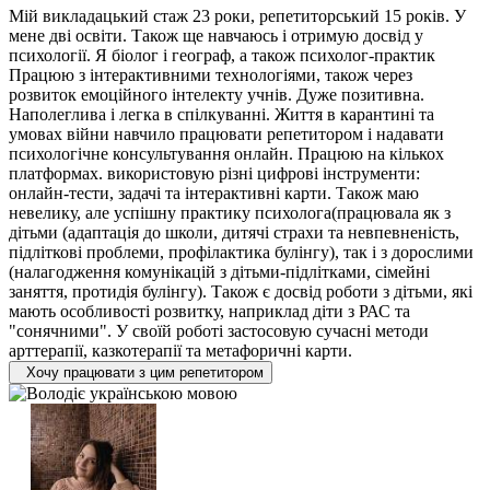
Мій викладацький стаж 23 роки, репетиторський 15 років. У
мене дві освіти. Також ще навчаюсь і отримую досвід у
психології. Я біолог і географ, а також психолог-практик
Працюю з інтерактивними технологіями, також через
розвиток емоційного інтелекту учнів. Дуже позитивна.
Наполеглива і легка в спілкуванні. Життя в карантині та
умовах війни навчило працювати репетитором і надавати
психологічне консультування онлайн. Працюю на кількох
платформах. використовую різні цифрові інструменти:
онлайн-тести, задачі та інтерактивні карти. Також маю
невелику, але успішну практику психолога(працювала як з
дітьми (адаптація до школи, дитячі страхи та невпевненість,
підліткові проблеми, профілактика булінгу), так і з дорослими
(налагодження комунікацій з дітьми-підлітками, сімейні
заняття, протидія булінгу). Також є досвід роботи з дітьми, які
мають особливості розвитку, наприклад діти з РАС та
"сонячними". У своїй роботі застосовую сучасні методи
арттерапії, казкотерапії та метафоричні карти.
Хочу працювати з цим репетитором