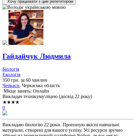
Хочу працювати з цим репетитором
Гайдайчук Людмила
Біологія
Екологія
350 грн. за 60 хвилин
Черкаси
, Черкаська область
Місце занять: Онлайн
Викладач технікуму\ліцею (досвід 22 року)
★★★★
0
Викладаю біологію 22 роки. Пропоную якісні навчальні
матеріали, створені для вашого успіху. Усі ресурси зручно
зібрані на інтерактивній платформі Notion, де вас чекає: