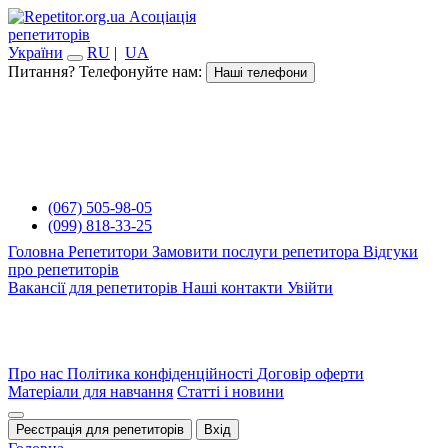
Асоціація
репетиторів
України
RU
|
UA
Питання? Телефонуйте нам:
Наші телефони
(067) 505-98-05
(099) 818-33-25
Головна
Репетитори
Замовити послуги репетитора
Відгуки
про репетиторів
Вакансії для репетиторів
Наші контакти
Увійти
Про нас
Політика конфіденційності
Договір оферти
Матеріали для навчання
Статті і новини
Реєстрація для репетиторів
Вхід