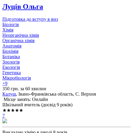
Луців Ольга
Підготовка до вступу в внз
Біологія
Хімія
Неорганічна хімія
Органічна хімія
Анатомія
Біохімія
Ботаніка
Зоологія
Екологія
Генетика
Мікробіологія
+9
350 грн. за 60 хвилин
Калуш
, Івано-Франківська область, С. Верхня
Місце занять: Онлайн
Шкільний вчитель (досвід 9 років)
★★★★★
7
Викладаю хімію в школі 8 років.