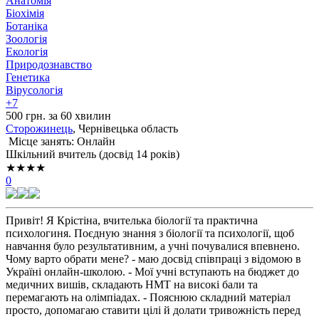
Анатомія
Біохімія
Ботаніка
Зоологія
Екологія
Природознавство
Генетика
Вірусологія
+7
500 грн. за 60 хвилин
Сторожинець
, Чернівецька область
Місце занять: Онлайн
Шкільний вчитель (досвід 14 років)
★★★★
0
Привіт! Я Крістіна, вчителька біології та практична
психологиня. Поєдную знання з біології та психології, щоб
навчання було результативним, а учні почувалися впевнено.
Чому варто обрати мене? - маю досвід співпраці з відомою в
Україні онлайн-школою. - Мої учні вступають на бюджет до
медичних вишів, складають НМТ на високі бали та
перемагають на олімпіадах. - Пояснюю складний матеріал
просто, допомагаю ставити цілі й долати тривожність перед