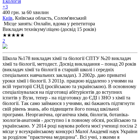
Екологія
+3
400 грн. за 60 хвилин
Київ
, Київська область, Солом'янський
Місце занять: Онлайн, вдома у репетитора
Викладач технікуму\ліцею (досвід 15 років)
★★★★★
2
Школа №178 викладач хімії та біології СПТУ №20 викладач
хімії та біології, методист. Досвід викладання – понад 20 років
(викладач хімії та біології в старшій школі і середніх
спеціальних навчальних закладах). З 2002р. даю приватні
уроки хімії і біології. З 2011р. працюю віддалено з учнями на
всій території СНД (російською та українською). В основному
спеціалізувалася на підготовці абітурієнтів до вступних
іспитів у Вузи, тепер - на підготовку до ЄДІ і ЗНО з хімії та
біології. Так само займаюся з учнями, які бажають підтягнути
свій рівень знань, або підвищити його понад шкільної
програми. Неорганічна, органічна хімія, біологія, ботаніка-
зоологія-анатомія - доступно і в повному обсязі, російською та
українською. У 2014 році наукова робота моєї учениці посіла 2
місце у всеукраїнському конкурсі Малої Академії наук України
за розділом "практична медицина". Всі учні, з якими я