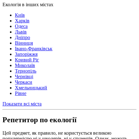
Екологія в інших містах
Київ
Харків
Одеса
Львів
Дніпро
Вінниця
Івано-Франківськ
Запоріжжя
Кривий Ріг
Миколаїв
Тернопіль
Чернівці
Черкаси
Хмельницький
Рівне
Показати всі міста
Репетитор по екології
Цей предмет, як правило, не користується великою
популярністю ні у школярів, ні у студентів. Однак, можуть