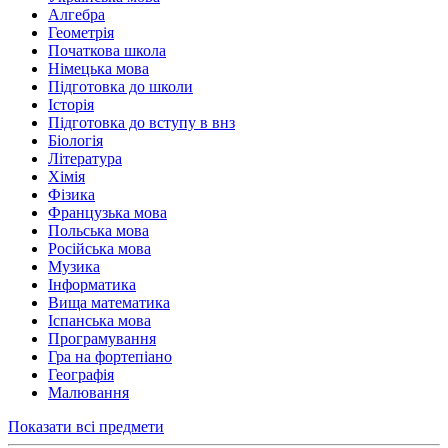
Алгебра
Геометрія
Початкова школа
Німецька мова
Підготовка до школи
Історія
Підготовка до вступу в внз
Біологія
Література
Хімія
Фізика
Французька мова
Польська мова
Російська мова
Музика
Інформатика
Вища математика
Іспанська мова
Програмування
Гра на фортепіано
Географія
Малювання
Показати всі предмети