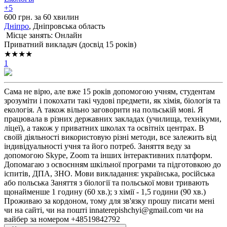
+5
600 грн. за 60 хвилин
Дніпро
, Дніпровська область
Місце занять: Онлайн
Приватний викладач (досвід 15 років)
★★★★
1
Сама не вірю, але вже 15 років допомогою учням, студентам
зрозуміти і покохати такі чудові предмети, як хімія, біологія та
екологія. А також вільно заговорити на польській мові. Я
працювала в різних державних закладах (училища, технікуми,
ліцеї), а також у приватних школах та освітніх центрах. В
своїй діяльності використовую різні методи, все залежить від
індивідуальності учня та його потреб. Заняття веду за
допомогою Skype, Zoom та інших інтерактивних платформ.
Допомагаю з освоєнням шкільної програми та підготовкою до
іспитів, ДПА, ЗНО. Мови викладання: українська, російська
або польська Заняття з біології та польської мови тривають
щонайменше 1 годину (60 хв.); з хімії - 1,5 години (90 хв.)
Проживаю за кордоном, тому для зв'язку прошу писати мені
чи на сайті, чи на пошті innaterepishchyi@gmail.com чи на
вайбер за номером +48519842792