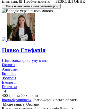
іспитами. 📅 Пробне заняття — БЕЗКОШТОВНЕ
Хочу працювати з цим репетитором
Павко Стефанія
Підготовка до вступу в внз
Біологія
Анатомія
Ботаніка
Зоологія
Екологія
Генетика
+4
400 грн. за 60 хвилин
Івано-Франківськ
, Івано-Франківська область
Місце занять: Онлайн
Викладач технікуму\ліцею (досвід 6 років)