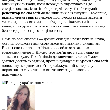
виникнути ситуації, коли необхідно підготуватися до
спеціалізованих іспитів або до здачі тесту. У цій ситуації
репетитор по екології
-відмінний вихід із ситуації. По-перше,
індивідуальні заняття з екології допоможуть краще засвоїти
матеріал, так як викладач не буде відволікатися на інших
учнів, а, по-друге,
репетитор по екології
має великий досвід
безпосередньо в підготовці до тестування.
Сама по собі екологія — досить складна і розгалужена наука,
яка підпорядковується своїм законам і певним принципам.
Вона тісно пов’язана з фізикою, особливо з законом
збереження енергії. Дійсно, все пов’язано з усім і ніщо не
зникає в нікуди. Такий підхід
до вивчення екології
може
здатися досить складним, проте індивідуальні
уроки з екології
допоможуть краще засвоїти досліджуваний матеріал у
порівнянні з самостійним вивченням за допомогою
підручника.