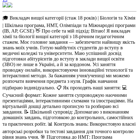
🎓 Викладач вищої категорії (стаж 18 років) | Біологія та Хімія
| Шкільна програма, НМТ, Олімпіади та Міжнародні програми
(IB, AP, GCSE) 👋 Про себе та мій підхід: Вітаю! Я викладач
хімії та біології вищої категорії з 18-річним педагогічним
стажем. Моє головне завдання — забезпечити найвищу якість
знань моїх учнів. Готую майбутніх студентів до вступу в
медичні коледжі та університети. Маю успішний досвід
підготовки абітурієнтів до вступу в заклади вищої освіти
(ЗВО) не лише в Україні, а й за кордоном. Усі заняття
проводжу онлайн, використовуючи інноваційні технології та
інтерактивні методи. За бажанням учня/учениці ми можемо
розпочати вивчення предмета з нуля. Графік навчання
підбираю індивідуально. 📋 Як проходять наші заняття: 💻
Сучасний формат: Кожне заняття супроводжую наочними
презентаціями, інтерактивними схемами та ілюстраціями. На
віртуальній дошці детально прописую та розбираю всі
завдання. 📝 Шкільний супровід: Допомагаю з виконанням
домашніх завдань, підготовкою до контрольних, самостійних
та практичних робіт. 📊 Контроль знань: Використовую власні
авторські розробки та тестові завдання для точного контролю
рівня знань учня. 🎯 Підготовка до НМТ: Програма