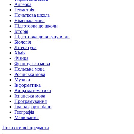
Алгебра
Геометрія
Початкова школа
Німецька мова
Підготовка до школи
Історія
Підготовка до вступу в внз
Біологія
Література
Хімія
Фізика
Французька мова
Польська мова
Російська мова
Музика
Інформатика
Вища математика
Іспанська мова
Програмування
Гра на фортепіано
Географія
Малювання
Показати всі предмети