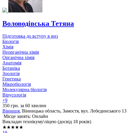
Воловодівська Тетяна
Підготовка до вступу в внз
Біологія
Хімія
Неорганічна хімія
Органічна хімія
Анатомія
Ботаніка
Зоологія
Генетика
Мікробіологія
Молекулярна біологія
Вірусологія
+9
350 грн. за 60 хвилин
Вінниця
, Вінницька область, Замостя, вул. Лебединського 13
Місце занять: Онлайн
Викладач технікуму\ліцею (досвід 18 років)
★★★★★
19