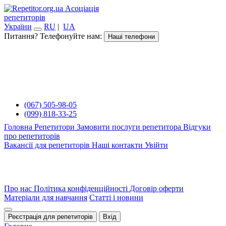
Асоціація
репетиторів
України
RU
|
UA
Питання? Телефонуйте нам:
Наші телефони
(067) 505-98-05
(099) 818-33-25
Головна
Репетитори
Замовити послуги репетитора
Відгуки
про репетиторів
Вакансії для репетиторів
Наші контакти
Увійти
Про нас
Політика конфіденційності
Договір оферти
Матеріали для навчання
Статті і новини
Реєстрація для репетиторів
Вхід