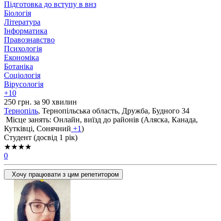
Підготовка до вступу в внз
Біологія
Література
Інформатика
Правознавство
Психологія
Економіка
Ботаніка
Соціологія
Вірусологія
+10
250 грн. за 90 хвилин
Тернопіль
, Тернопільська область, Дружба, Будного 34
Місце занять: Онлайн, виїзд до районів (
Аляска,
Канада,
Кутківці,
Сонячний
+1
)
Cтудент (досвід 1 рік)
★★★★
0
Хочу працювати з цим репетитором