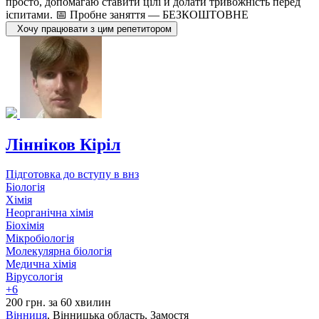
просто, допомагаю ставити цілі й долати тривожність перед
іспитами. 📅 Пробне заняття — БЕЗКОШТОВНЕ
Хочу працювати з цим репетитором
Лінніков Кіріл
Підготовка до вступу в внз
Біологія
Хімія
Неорганічна хімія
Біохімія
Мікробіологія
Молекулярна біологія
Медична хімія
Вірусологія
+6
200 грн. за 60 хвилин
Вінниця
, Вінницька область, Замостя