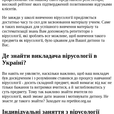
високий рейтинг яких підтверджений позитивними відгуками
клієнтів.
Не завжди у школі вивченню вірусології приділяється
достатньо часу та сил для засвоювання матеріалу учнем. Саме
в таких випадках для успішного вивчення матеріалу та
систематизації знань Вам допоможуть репетитори з
вірусології, які зроблять все можливе, щоб вивчення такого
предмета як вірусології, було цікавим для Вашої дитини та
Вас.
Де знайти викладача вірусології в
Україні?
Ви навіть не уявляєте, наскільки важливо, щоб ваш викладач
був досвідченим і з розумінням ставився до процесу навчання!
вірусології - досить складний предмет, який вимагає від вас не
тільки бажання та витримки вчитися, а й заглиблюватись у
суть предмету. Тому так важливо знайти вчителя по
вірусології, який зможе дати знання і мотивувати дитину. Не
знаєте де такого знайти? Заходьте на repetitor.org.ua
Індивідуальні заняття з вірусології