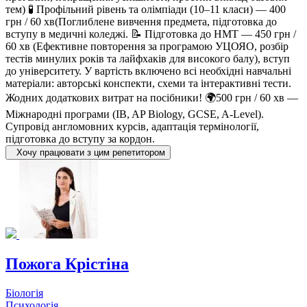
тем) 🧪 Профільний рівень та олімпіади (10–11 класи) — 400
грн / 60 хв(Поглиблене вивчення предмета, підготовка до
вступу в медичні коледжі. 📝 Підготовка до НМТ — 450 грн /
60 хв (Ефективне повторення за програмою УЦОЯО, розбір
тестів минулих років та лайфхаків для високого балу), вступ
до університету. У вартість включено всі необхідні навчальні
матеріали: авторські конспекти, схеми та інтерактивні тести.
Жодних додаткових витрат на посібники! 🌍500 грн / 60 хв —
Міжнародні програми (IB, AP Biology, GCSE, A-Level).
Супровід англомовних курсів, адаптація термінології,
підготовка до вступу за кордон.
Хочу працювати з цим репетитором
Пожога Крістіна
Біологія
Психологія