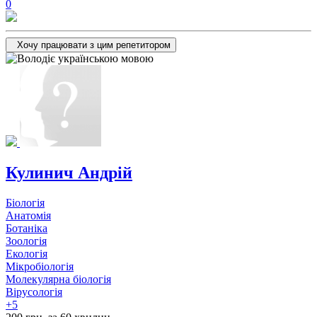
0
Хочу працювати з цим репетитором
Кулинич Андрій
Біологія
Анатомія
Ботаніка
Зоологія
Екологія
Мікробіологія
Молекулярна біологія
Вірусологія
+5