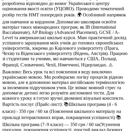
розроблена відповідно до вимог Українського центру
оцінювання якості освіти (УЦОЯО). Проводимо тематичний
розбір тестів НМТ попередніх років. 🌍 Особливий напрямок
для навчання за кордоном: Допомагаю школярам освоїти
матеріал таких міжнародних програм, як IB (International
Baccalaureate), AP Biology (Advanced Placement), GCSE / A-
Level та американські шкільні курси. Маю практичний досвід
успішного зарахування моїх учнів до топових європейських
університетів, зокрема до Карлового університету (Прага,
Чехія) та Віденського університету (Відень, Австрія). Працюю
зі студентами та учнями, які навчаються у США, Польщі,
Франції, Словаччині, Чехії, Німеччині, Нідерландах. ⚠️
Важливо: Весь урок та всі пояснення я веду виключно
українською мовою. Ми розбираємо логіку процесів рідною
мовою, але я доповнюю матеріал англійською термінологією
за іноземним підручником учня. Це знімає мовний стрес та
допомагає дитині легко розуміти англомовні тести. Для
кожного уроку я готую зручні двомовні візуальні конспекти.
Вартість послуг (Прайс-лист): 📚Шкільна програма (4 - 6
класи) - 350 грн / 60 хв (Пояснення шкільного матеріалу на
прикладі інтерактивних вправ, покращення успішності) 📚
Шкільна програма (7–9 класи) — 350 грн / 60 хв(Усунення
прогалин, покращення успішності, простий виклад базових