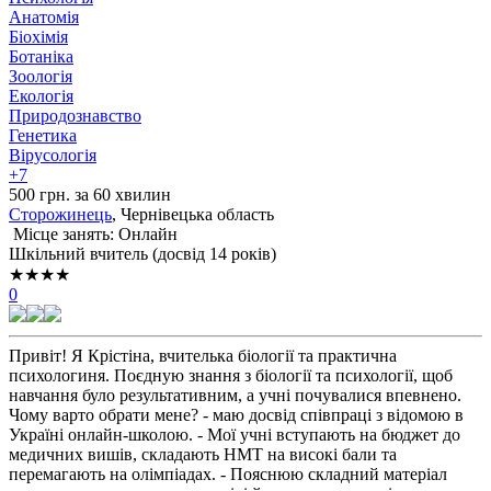
Анатомія
Біохімія
Ботаніка
Зоологія
Екологія
Природознавство
Генетика
Вірусологія
+7
500 грн. за 60 хвилин
Сторожинець
, Чернівецька область
Місце занять: Онлайн
Шкільний вчитель (досвід 14 років)
★★★★
0
Привіт! Я Крістіна, вчителька біології та практична
психологиня. Поєдную знання з біології та психології, щоб
навчання було результативним, а учні почувалися впевнено.
Чому варто обрати мене? - маю досвід співпраці з відомою в
Україні онлайн-школою. - Мої учні вступають на бюджет до
медичних вишів, складають НМТ на високі бали та
перемагають на олімпіадах. - Пояснюю складний матеріал