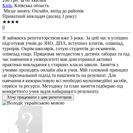
200 грн. за 60 хвилин
Київ
, Київська область
Місце занять: Онлайн, виїзд до районів
Приватний викладач (досвід 3 року)
★★★★
0
Я займаюсь репетиторством вже 3 роки. За цей час я успішно
підготував учнів до ЗНО, ДПА, вступних іспитів, олімпіад,
турнірів. Окрім школярів, готую студентів до екзаменів,
олімпіад тощо. Пряцював методистом у дитячіх таборах та під
час навчання в університеті мав довготривалі активні
практики викладання у старших класах школи. Заняття з
учнями проходять онлайн аба в учня. Мій головний принцип
це персональний підхід та націленість на результат. Для
навчання я використовую всі необхідні мультимедійні засоби,
сервіси та ресурси. Методику та план заняття підбираю під
конкретного учня задля найкращого результату.
Хочу працювати з цим репетитором