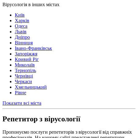
Вірусологія в інших містах
Київ
Харків
Одеса
Львів
Дніпро
Вінниця
Івано-Франківськ
Запоріжжя
Кривий Ріг
Миколаїв
Тернопіль
Чернівці
Черкаси
Хмельницький
Рівне
Показати всі міста
Репетитор з вірусології
Пропонуємо послуги репетиторів з вірусології від справжніх
професіоналів. На нашому сайті представлені репетитори,