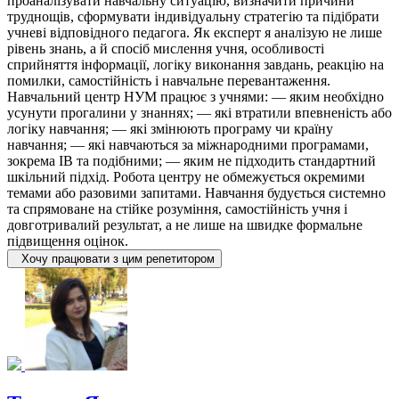
проаналізувати навчальну ситуацію, визначити причини
труднощів, сформувати індивідуальну стратегію та підібрати
учневі відповідного педагога. Як експерт я аналізую не лише
рівень знань, а й спосіб мислення учня, особливості
сприйняття інформації, логіку виконання завдань, реакцію на
помилки, самостійність і навчальне перевантаження.
Навчальний центр НУМ працює з учнями: — яким необхідно
усунути прогалини у знаннях; — які втратили впевненість або
логіку навчання; — які змінюють програму чи країну
навчання; — які навчаються за міжнародними програмами,
зокрема IB та подібними; — яким не підходить стандартний
шкільний підхід. Робота центру не обмежується окремими
темами або разовими запитами. Навчання будується системно
та спрямоване на стійке розуміння, самостійність учня і
довготривалий результат, а не лише на швидке формальне
підвищення оцінок.
Хочу працювати з цим репетитором