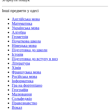
Інші предмети у одесі
Англійська мова
Математика
Українська мова
Алгебра
Геометрія
Початкова школа
Німецька мова
Підготовка до школи
Історія
Підготовка до вступу в внз
Література
Хімія
Французька мова
Російська мова
Інформатика
Гра на фортепіано
Географія
Малювання
Сольфеджіо
Правознавство
Вокал