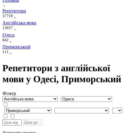
Головна
›
Репетитори
37719
›
Англійська мова
13657
›
Одеса
842
›
Приморський
111
›
Репетитори з англійської
мови у Одесі, Приморський
Фiльтр
Згорнути пошук