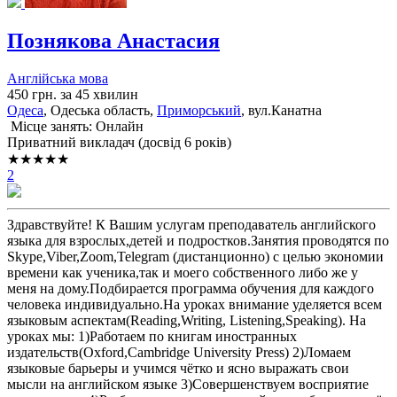
Познякова Анастасия
Англійська мова
450 грн. за 45 хвилин
Одеса
, Одеська область,
Приморський
, вул.Канатна
Місце занять: Онлайн
Приватний викладач (досвід 6 років)
★★★★★
2
Здравствуйте! К Вашим услугам преподаватель английского
языка для взрослых,детей и подростков.Занятия проводятся по
Skype,Viber,Zoom,Telegram (дистанционно) с целью экономии
времени как ученика,так и моего собственного либо же у
меня на дому.Подбирается программа обучения для каждого
человека индивидуально.На уроках внимание уделяется всем
языковым аспектам(Reading,Writing, Listening,Speaking). На
уроках мы: 1)Работаем по книгам иностранных
издательств(Oxford,Cambridge University Press) 2)Ломаем
языковые барьеры и учимся чётко и ясно выражать свои
мысли на английском языке 3)Совершенствуем восприятие