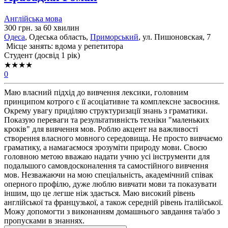
Англійська мова
300 грн. за 60 хвилин
Одеса
, Одеська область,
Приморський
, ул. Пишоновская, 7
Місце занять: вдома у репетитора
Cтудент (досвід 1 рік)
★★★★
0
Маю власний підхід до вивчення лексики, головним
принципом котрого є її асоціативне та комплексне засвоєння.
Окрему увагу приділяю структуризації знань з граматики.
Показую переваги та результативність техніки "маленьких
кроків" для вивчення мов. Роблю акцент на важливості
створення власного мовного середовища. Не просто вивчаємо
граматику, а намагаємося зрозуміти природу мови. Своєю
головною метою вважаю надати учню усі інструменти для
подальшого самовдосконалення та самостійного вивчення
мов. Незважаючи на мою спеціальність, академічний співак
оперного профілю, дуже люблю вивчати мови та показувати
іншим, що це легше ніж здається. Маю високий рівень
англійської та французької, а також середній рівень італійської.
Можу допомогти з виконанням домашнього завдання та/або з
пропусками в знаннях.