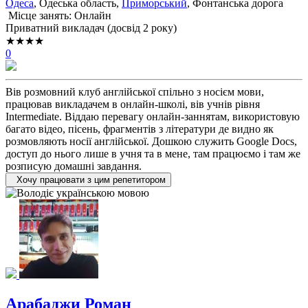
Одеса
, Одеська область,
Приморський
, Фонтанська дорога
Місце занять: Онлайн
Приватний викладач (досвід 2 року)
★★★★
0
Вів розмовний клуб англійської спільно з носієм мови,
працював викладачем в онлайн-школі, вів учнів рівня
Intermediate. Віддаю перевагу онлайн-заннятам, використовую
багато відео, пісень, фрагментів з літератури де видно як
розмовляють носії англійської. Дошкою служить Google Docs,
доступ до нього лише в учня та в мене, там працюємо і там же
розписую домашні завдання.
Хочу працювати з цим репетитором
Арабаджи Роман