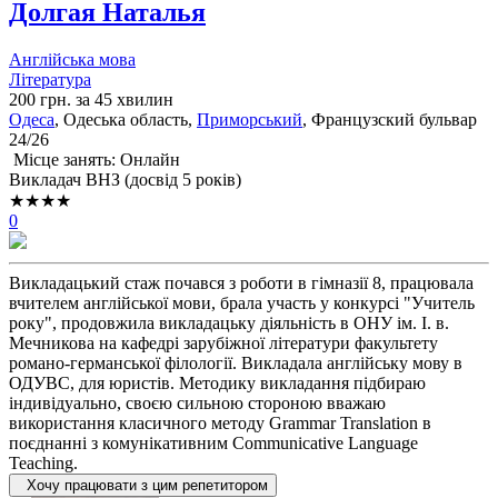
Долгая Наталья
Англійська мова
Література
200 грн. за 45 хвилин
Одеса
, Одеська область,
Приморський
, Французский бульвар
24/26
Місце занять: Онлайн
Викладач ВНЗ (досвід 5 років)
★★★★
0
Викладацький стаж почався з роботи в гімназії 8, працювала
вчителем англійської мови, брала участь у конкурсі "Учитель
року", продовжила викладацьку діяльність в ОНУ ім. І. в.
Мечникова на кафедрі зарубіжної літератури факультету
романо-германської філології. Викладала англійську мову в
ОДУВС, для юристів. Методику викладання підбираю
індивідуально, своєю сильною стороною вважаю
використання класичного методу Grammar Translation в
поєднанні з комунікативним Communicative Language
Teaching.
Хочу працювати з цим репетитором