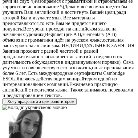
речи на слух 4)Разбираемся с грамматикой и отрабатываем её
корректное использование 5)Делаем всё возможное,что бы
улучшить Ваш английский и достигнуть Вашей цели,ради
которой Вы и изучаете язык Все материалы
предоставляются,то есть Вам не придется ничего
покупать.Все уроки проходят на английском языке,на
начальных уровнях(Beginner (pre-A1),Elementary (A1))
объяснение грамматики идёт на русском языке,остальная
часть урока-на английском. ИНДИВИДУАЛЬНЫЕ ЗАНЯТИЯ
Занятия проходят с разной частотой и разной
продолжительностью(количество занятий в неделю и их
длительность обсуждаются в индивидуальном порядке). Сама
учу язык и совершенствую его всю жизнь,опыт преподавания
более 6 лет. Есть международные сертификаты Cambridge
ESOL.Являюсь действующим копирайтером одной из
интернациональных компаний.Ежедневно практикую
английский с носителем языка. Также занимаюсь переводами
и редактированием текстов.
Хочу працювати з цим репетитором