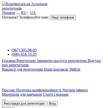
Асоціація
репетиторів
України
RU
|
UA
Питання? Телефонуйте нам:
Наші телефони
(067) 505-98-05
(099) 818-33-25
Головна
Репетитори
Замовити послуги репетитора
Відгуки
про репетиторів
Вакансії для репетиторів
Наші контакти
Увійти
Про нас
Політика конфіденційності
Договір оферти
Матеріали для навчання
Статті і новини
Реєстрація для репетиторів
Вхід