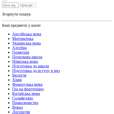
Згорнути пошук
Інші предмети у києві
Англійська мова
Математика
Українська мова
Алгебра
Геометрія
Початкова школа
Німецька мова
Підготовка до школи
Підготовка до вступу в внз
Біологія
Хімія
Французька мова
Гра на фортепіано
Китайська мова
Сольфеджіо
Правознавство
Вокал
Логопедія