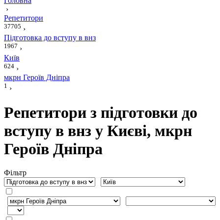
Головна
›
Репетитори
37705
›
Підготовка до вступу в внз
1967
›
Київ
624
›
мкрн Героїв Дніпра
1
›
Репетитори з підготовки до
вступу в внз у Києві, мкрн
Героїв Дніпра
Фiльтр