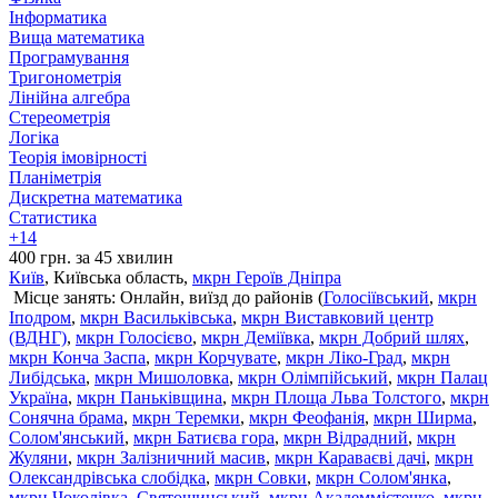
Інформатика
Вища математика
Програмування
Тригонометрія
Лінійна алгебра
Стереометрія
Логіка
Теорія імовірності
Планіметрія
Дискретна математика
Статистика
+14
400 грн. за 45 хвилин
Київ
, Київська область,
мкрн Героїв Дніпра
Місце занять: Онлайн, виїзд до районів (
Голосіївський
,
мкрн
Іподром
,
мкрн Васильківська
,
мкрн Виставковий центр
(ВДНГ)
,
мкрн Голосієво
,
мкрн Деміївка
,
мкрн Добрий шлях
,
мкрн Конча Заспа
,
мкрн Корчувате
,
мкрн Ліко-Град
,
мкрн
Либідська
,
мкрн Мишоловка
,
мкрн Олімпійський
,
мкрн Палац
Україна
,
мкрн Паньківщина
,
мкрн Площа Льва Толстого
,
мкрн
Сонячна брама
,
мкрн Теремки
,
мкрн Феофанія
,
мкрн Ширма
,
Солом'янський
,
мкрн Батиєва гора
,
мкрн Відрадний
,
мкрн
Жуляни
,
мкрн Залізничний масив
,
мкрн Караваєві дачі
,
мкрн
Олександрівська слобідка
,
мкрн Совки
,
мкрн Солом'янка
,
мкрн Чоколівка
,
Святошинський
,
мкрн Академмістечко
,
мкрн