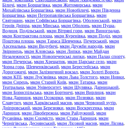
Біличі
,
мкрн Борщагівка
,
мкрн Житомирська
,
мкрн
Михайлівська Борщагівка
,
мкрн Новобіличі
,
мкрн Південна
Борщагівка
,
мкрн Петропавлівська Борщагівка
,
мкрн
Святошин
,
мкрн Софіївська Борщагівка
,
Оболонський
,
мкрн
Героїв Дніпра
,
мкрн Мінська
,
мкрн Оболонь
,
мкрн Пуща-
Водиця
,
Подільський
,
мкрн Вітряні гори
,
мкрн Виноградар
,
мкрн Контрактова площа
,
мкрн Куренівка
,
мкрн Поділ
,
мкрн
Поштова площа
,
мкрн Тараса Шевченка
,
Печерський
,
мкрн
Арсенальна
,
мкрн Видубичі
,
мкрн Дружби народів
,
мкрн
Звіринець
,
мкрн Кловська
,
мкрн Липки
,
мкрн Майдан
Незалежності
,
мкрн Новопечерські липки
,
мкрн Палац спорту
,
мкрн Печерськ
,
мкрн Хрещатик
,
мкрн Царське село
,
мкрн
Чорна гора
,
Шевченківський
,
мкрн Берестейська
,
мкрн
Дорогожичі
,
мкрн Залізничний вокзал
,
мкрн Золоті Ворота
,
мкрн КПІ
,
мкрн Лук'янівка
,
мкрн Льва Толстого
,
мкрн Нивки
,
мкрн Сирець
,
мкрн Старий Київ
,
мкрн Татарка
,
мкрн
Театральна
,
мкрн Університет
,
мкрн Шулявка
,
Дарницький
,
мкрн Бориспільська
,
мкрн Бортничі
,
мкрн Вирлиця
,
мкрн
Нова Дарниця
,
мкрн Осокорки
,
мкрн Позняки
,
мкрн
Славутич
,
мкрн Харківський масив
,
мкрн Червоний хутір
,
Дніпровський
,
мкрн Березняки
,
мкрн Воскресенка
,
мкрн
Дарниця
,
мкрн Лівобережна
,
мкрн Райдужний
,
мкрн
Русанівка
,
мкрн Соцмісто
,
мкрн Стара Дарниця
,
мкрн
Чернігівська
,
Деснянський
,
мкрн Лісовий масив
,
мкрн Лісова
,