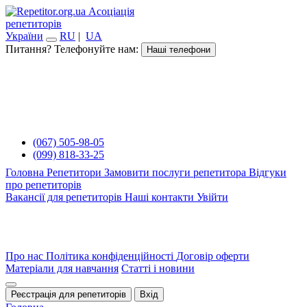
Асоціація
репетиторів
України
RU
|
UA
Питання? Телефонуйте нам:
Наші телефони
(067) 505-98-05
(099) 818-33-25
Головна
Репетитори
Замовити послуги репетитора
Відгуки
про репетиторів
Вакансії для репетиторів
Наші контакти
Увійти
Про нас
Політика конфіденційності
Договір оферти
Матеріали для навчання
Статті і новини
Реєстрація для репетиторів
Вхід