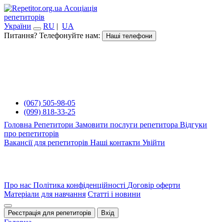
Асоціація
репетиторів
України
RU
|
UA
Питання? Телефонуйте нам:
Наші телефони
(067) 505-98-05
(099) 818-33-25
Головна
Репетитори
Замовити послуги репетитора
Відгуки
про репетиторів
Вакансії для репетиторів
Наші контакти
Увійти
Про нас
Політика конфіденційності
Договір оферти
Матеріали для навчання
Статті і новини
Реєстрація для репетиторів
Вхід