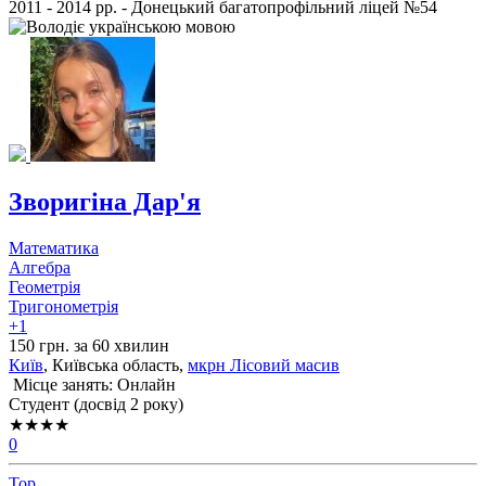
2011 - 2014 рр. - Донецький багатопрофільний ліцей №54
Зворигіна Дар'я
Математика
Алгебра
Геометрія
Тригонометрія
+1
150 грн. за 60 хвилин
Київ
, Київська область,
мкрн Лісовий масив
Місце занять: Онлайн
Cтудент (досвід 2 року)
★★★★
0
Top