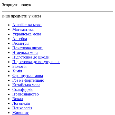
Згорнути пошук
Інші предмети у києві
Англійська мова
Математика
Українська мова
Алгебра
Геометрія
Початкова школа
Німецька мова
Підготовка до школи
Підготовка до вступу в внз
Біологія
Хімія
Французька мова
Гра на фортепіано
Китайська мова
Сольфеджіо
Правознавство
Вокал
Логопедія
Психологія
Живопис