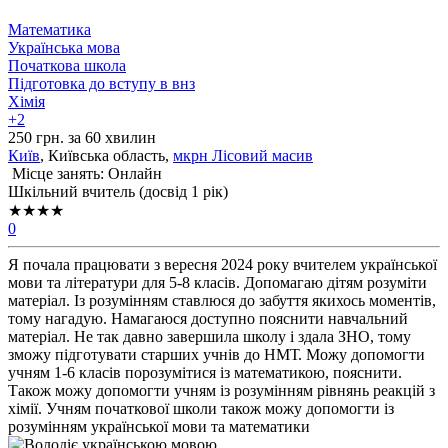
Математика
Українська мова
Початкова школа
Підготовка до вступу в внз
Хімія
+2
250 грн. за 60 хвилин
Київ
, Київська область,
мкрн Лісовий масив
Місце занять: Онлайн
Шкільний вчитель (досвід 1 рік)
★★★★
0
Я почала працювати з вересня 2024 року вчителем української
мови та літератури для 5-8 класів. Допомагаю дітям розуміти
матеріал. Із розумінням ставлюся до забуття якихось моментів,
тому нагадую. Намагаюся доступно пояснити навчальний
матеріал. Не так давно завершила школу і здала ЗНО, тому
зможу підготувати старших учнів до НМТ. Можу допомогти
учням 1-6 класів порозумітися із математикою, пояснити.
Також можу допомогти учням із розумінням рівнянь реакцій з
хімії. Учням початкової школи також можу допомогти із
розумінням української мови та математики