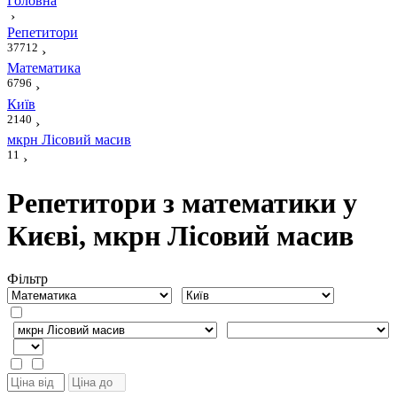
Головна
›
Репетитори
37712
›
Математика
6796
›
Київ
2140
›
мкрн Лісовий масив
11
›
Репетитори з математики у
Києві, мкрн Лісовий масив
Фiльтр