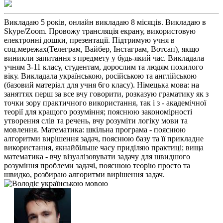
Викладаю 5 років, онлайн викладаю 8 місяців. Викладаю в
Skype/Zoom. Провожу трансляція екрану, використовую
електронні дошки, презентації. Підтримую учня в
соц.мережах(Телеграм, Вайбер, Інстаграм, Вотсап), якщо
виникли запитання з предмету у будь-який час. Викладала
учням 3-11 класу, студентам, дорослим та людям похилого
віку. Викладала українською, російською та англійською
(базовий матеріал для учня 6го класу). Німецька мова: на
заняттях перш за все вчу говорити, розказую граматику як з
точки зору практичного використання, так і з - академічної
теорії для кращого розуміння; пояснюю закономірності
утворення слів та речень, вчу розуміти логіку мови та
мовлення. Математика: шкільна програма - пояснюю
алгоритми вирішення задач, пояснюю базу та її прикладне
використання, якнайбільше часу приділяю практиці; вища
математика - вчу візуалізовувати задачу для швидшого
розуміння проблеми задачі, пояснюю теорію просто та
швидко, розбираю алгоритми вирішення задач.