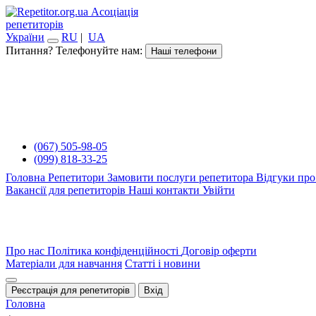
Асоціація
репетиторів
України
RU
|
UA
Питання? Телефонуйте нам:
Наші телефони
(067) 505-98-05
(099) 818-33-25
Головна
Репетитори
Замовити послуги репетитора
Відгуки про
Вакансії для репетиторів
Наші контакти
Увійти
Про нас
Політика конфіденційності
Договір оферти
Матеріали для навчання
Статті і новини
Реєстрація для репетиторів
Вхід
Головна