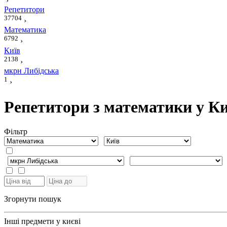
›
Репетитори
37704
›
Математика
6792
›
Київ
2138
›
мкрн Либідська
1
›
Репетитори з математики у Ки
Фiльтр
Згорнути пошук
Інші предмети у києві