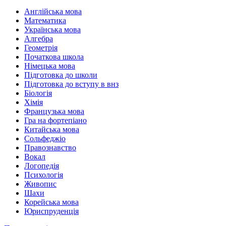
Англійська мова
Математика
Українська мова
Алгебра
Геометрія
Початкова школа
Німецька мова
Підготовка до школи
Підготовка до вступу в внз
Біологія
Хімія
Французька мова
Гра на фортепіано
Китайська мова
Сольфеджіо
Правознавство
Вокал
Логопедія
Психологія
Живопис
Шахи
Корейська мова
Юриспруденція