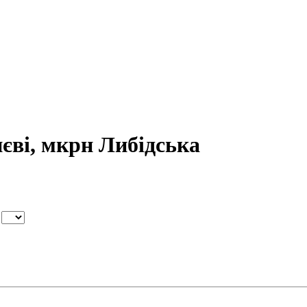
єві, мкрн Либідська