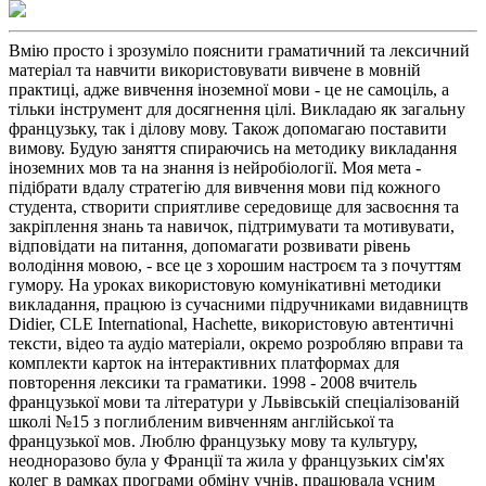
Вмію просто і зрозуміло пояснити граматичний та лексичний
матеріал та навчити використовувати вивчене в мовній
практиці, адже вивчення іноземної мови - це не самоціль, а
тільки інструмент для досягнення цілі. Викладаю як загальну
французьку, так і ділову мову. Також допомагаю поставити
вимову. Будую заняття спираючись на методику викладання
іноземних мов та на знання із нейробіології. Моя мета -
підібрати вдалу стратегію для вивчення мови під кожного
студента, створити сприятливе середовище для засвоєння та
закріплення знань та навичок, підтримувати та мотивувати,
відповідати на питання, допомагати розвивати рівень
володіння мовою, - все це з хорошим настроєм та з почуттям
гумору. На уроках використовую комунікативні методики
викладання, працюю із сучасними підручниками видавництв
Didier, CLE International, Hachette, використовую автентичні
тексти, відео та аудіо матеріали, окремо розробляю вправи та
комплекти карток на інтерактивних платформах для
повторення лексики та граматики. 1998 - 2008 вчитель
французької мови та літератури у Львівській спеціалізованій
школі №15 з поглибленим вивченням англійської та
французької мов. Люблю французьку мову та культуру,
неодноразово була у Франції та жила у французьких сім'ях
колег в рамках програми обміну учнів, працювала усним