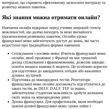
матеріали, що сприяють ефективному засвоєнню матеріалу та
розвитку мовних навичок.
Які знання можна отримати онлайн?
Навчання онлайн відкриває перед учнями широкий спектр
можливостей, що далеко виходять за межі звичайного
удосконалення розмовних навичок. Онлайн-уроки
французької мови забезпечують доступ до знань, які часто
недоступні при традиційних формах навчання:
Спілкування з носіями мови: Вчитель французької мови
онлайн, який проживає у Франції чи має тривалий
досвід спілкування з франкомовними, дозволяє швидко
освоїти нюанси вимови й акценти. Це особливо корисно
для підготовки до закордонних поїздок або важливих
ділових зустрічей.
Підготовка до міжнародних тестів: Репетитори
французької мови онлайн допоможуть підготуватися до
таких тестів, як DELF, DALF, TEF та інших,
забезпечуючи студентам можливість здобути визнання
своїх знань на міжнародному рівні.
Ділова французька: Для професіоналів, яким необхідні
знання ділової французької мови, уроки online є