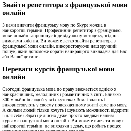
​Знайти репетитора з французької мови
онлайн
З нами вивчити французьку мову по Skype можна в
найкоротші терміни. Професійний репетитор з французької
мови онлайн запропонує індивідуальну методику, згідно з
вимогами клієнта. Ви можете легко знайти репетитора з
французької мови онлайн, використовуючи наш зручний
пошук, який допоможе обрати найкращого викладача для Вас
або Вашої дитини.
Переваги курсів французької мови
онлайн
Сьогодні французька мова по праву вважається однією з
найкрасивіших, мелодійних і романтичних в світі. Близько
300 мільйонів людей у ​​всіх куточках Землі знають і
використовують у своєму повсякденному житті саме цю мову.
А скільки людей тільки хочуть і шукають можливості відкрити
її для себе? Зараз це дійсно дуже просто завдяки нашим
курсам французької мови онлайн. Ви можете вивчати мову в
найкоротші терміни, не виходячи з дому, що робить процес