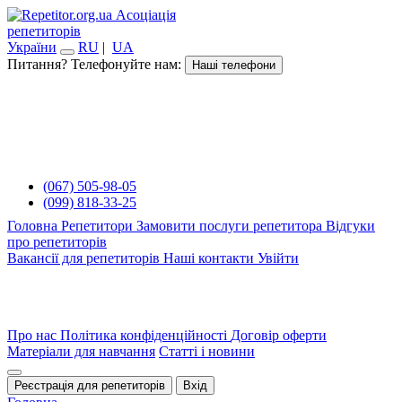
Асоціація
репетиторів
України
RU
|
UA
Питання? Телефонуйте нам:
Наші телефони
(067) 505-98-05
(099) 818-33-25
Головна
Репетитори
Замовити послуги репетитора
Відгуки
про репетиторів
Вакансії для репетиторів
Наші контакти
Увійти
Про нас
Політика конфіденційності
Договір оферти
Матеріали для навчання
Статті і новини
Реєстрація для репетиторів
Вхід