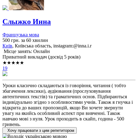
Слыжко Инна
Французька мова
500 грн. за 60 хвилин
Київ
, Київська область, instagram:@inna.i.r
Місце занять: Онлайн
Приватний викладач (досвід 5 років)
★★★★★
19
Уроки класично складаються із говоріння, читання ( тобто
збагачення лексики), аудіювання (прослуховування
автентичних текстів) та граматичних основ. Підбираються
індивідуально згідно з особливостями учнів. Також я гнучка і
відкрита до ваших пропозицій, якщо Ви хочете звернути
увагу на якийсь особливий аспект при вивченні. Також
навчаю мові з нуля. Урок проходить в скайп, година - 500
гривень.
Хочу працювати з цим репетитором