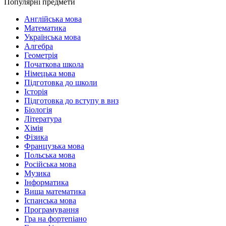
Популярні предмети
Англійська мова
Математика
Українська мова
Алгебра
Геометрія
Початкова школа
Німецька мова
Підготовка до школи
Історія
Підготовка до вступу в внз
Біологія
Література
Хімія
Фізика
Французька мова
Польська мова
Російська мова
Музика
Інформатика
Вища математика
Іспанська мова
Програмування
Гра на фортепіано