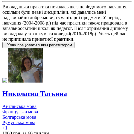
Викладацька практика почалась ще з періоду мого навчання,
оскільки були певні дисципліни, які давались мені
надзвичайно добре-мови, гуманітарні предмети. У період
навчання (2004-2008 р.) під час практики також працювала в
загальноосвітній школі як педагог. Після отримання диплому
викладала у технікумі та коледжі(2016-2018р). Увесь цей час
не припиняла приватної практики.
Хочу працювати з цим репетитором
Николаева Татьяна
Англійська мова
Французька мова
Болгарська мова
Румунська мова
+1
1000 грн. за 60 хвилин