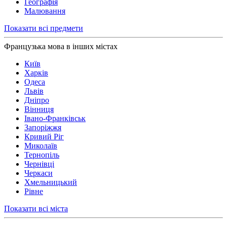
Географія
Малювання
Показати всі предмети
Французька мова в інших містах
Київ
Харків
Одеса
Львів
Дніпро
Вінниця
Івано-Франківськ
Запоріжжя
Кривий Ріг
Миколаїв
Тернопіль
Чернівці
Черкаси
Хмельницький
Рівне
Показати всі міста