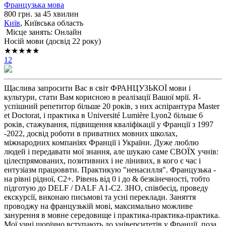
Французька мова
800 грн. за 45 хвилин
Київ
, Київська область
Місце занять: Онлайн
Носій мови (досвід 22 року)
★★★★★
12
Щаслива запросити Вас в світ ФРАНЦУЗЬКОЇ мови і
культури, стати Вам корисною в реалізації Вашої мрії. Я-
успішний репетитор більше 20 років, з них аспірантура Master
et Doctorat, і практика в Université Lumière Lyon2 більше 6
років, стажування, підвищення кваліфікації у Франції з 1997
-2022, досвід роботи в приватних мовних школах,
міжнародних компаніях Франції і України. Дуже люблю
людей і передавати мої знання, але шукаю саме СВОÏX учнів:
цілеспрямованих, позитивних і не лінивих, в кого є час і
ентузіазм працюввти. Практикую "ненасилля". Французька -
на рiвні рідної, С2+. Рівень від 0 і до & безкінечності, тобто
підготую до DELF / DALF А1-С2. ЗНО, співбесід, проведу
екскурсії, виконаю письмові та усні переклади. Заняття
проводжу на французькій мові, максимально можливе
занурення в мовне середовище і практика-практика-практика.
Мої учні щорічно вступають до університетів у Франції, поза