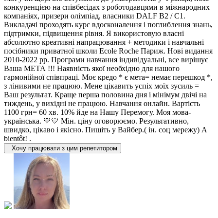
конкуренцією на співбесідах з роботодавцями в міжнародних
компаніях, призери олімпіад, власники DALF В2 / С1.
Викладачі проходять курс вдосконалення і поглиблення знань,
підтримки, підвищення рівня. Я використовую власні
абсолютно креативні напрацювання + методики і навчальні
посібники приватної школи Ecole Roche Париж. Нові видання
2010-2022 рр. Програми навчання індивідуальні, все вирішує
Ваша МЕТА !!! Наявність якої необхідно для нашого
гармонійної співпраці. Моє кредо * є мета= немає перешкод *,
з лінивими не працюю. Мене цікавить успіх моїх зусиль =
Ваш результат. Краще перша половина дня і мінімум двічі на
тиждень, у вихідні не працюю. Навчання онлайн. Вартість
1100 грн= 60 хв. 10% йде на Нашу Перемогу. Моя мова-
українська. 💙💛 Мін. цінy оговорюємо. Результативно,
швидко, цікаво і якісно. Пишіть у Вайбер.( ін. соц мережу) А
bientôt! .
Хочу працювати з цим репетитором