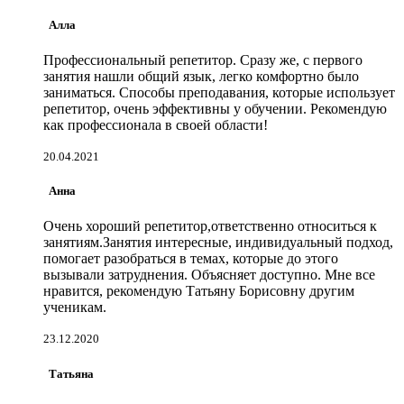
Алла
Профессиональный репетитор. Сразу же, с первого
занятия нашли общий язык, легко комфортно было
заниматься. Способы преподавания, которые использует
репетитор, очень эффективны у обучении. Рекомендую
как профессионала в своей области!
20.04.2021
Анна
Очень хороший репетитор,ответственно относиться к
занятиям.Занятия интересные, индивидуальный подход,
помогает разобраться в темах, которые до этого
вызывали затруднения. Объясняет доступно. Мне все
нравится, рекомендую Татьяну Борисовну другим
ученикам.
23.12.2020
Татьяна