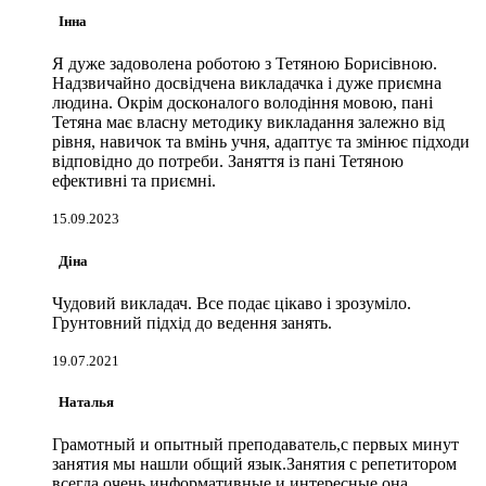
Інна
Я дуже задоволена роботою з Тетяною Борисівною.
Надзвичайно досвідчена викладачка і дуже приємна
людина. Окрім досконалого володіння мовою, пані
Тетяна має власну методику викладання залежно від
рівня, навичок та вмінь учня, адаптує та змінює підходи
відповідно до потреби. Заняття із пані Тетяною
ефективні та приємні.
15.09.2023
Діна
Чудовий викладач. Все подає цікаво і зрозуміло.
Грунтовний підхід до ведення занять.
19.07.2021
Наталья
Грамотный и опытный преподаватель,с первых минут
занятия мы нашли общий язык.Занятия с репетитором
всегда очень информативные и интересные,она