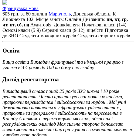
Французька мова
605 грн. за 60 хвилин
Маріуполь
, Донецька область, К
Либкнехта 102
Місце занять: Онлайн
Дні занять:
пн, вт, ср,
чт, пт, сб, нд
Аудиторія
Дошкільнята
Початкові класи (1-4)
Основі класи (5-9)
Середні класи (9-12), ліцеїсти
Підготовка
до ЗНО
Студенти молодших курсів
Студенти старших курсів
Освiта
Вища освіта Викладач французької та німецької працюю з
учнями від 4 років до 100 на дому і по скайпу
Досвід репетиторства
Викладацький стаж понад 25 років ВУЗ школа і 10 років
репетиторства .Часто практикую свої мови з їх носіями,
працюючи перекладачем і виїжджаючи за кордон . Мої учні
безкоштовно навчаються у французьких університетах ,
працюють за програмою і виїжджають на переселення в
Канаду А також є переможцями міських , обласних і
республіканських олімпіад Моя сильна сторона допомагаю
зняти мовні психологічні бар'єри у учнів і заговорити мовою т
к люблю свою роботу