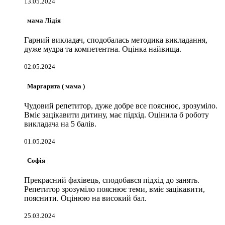
13.05.2024
мама Лідія
Гарний викладач, сподобалась методика викладання,
дуже мудра та компетентна. Оцінка найвища.
02.05.2024
Маргарита ( мама )
Чудовий репетитор, дуже добре все пояснює, зрозуміло.
Вміє зацікавити дитину, має підхід. Оцінила б роботу
викладача на 5 балів.
01.05.2024
Софія
Прекрасний фахівець, сподобався підхід до занять.
Репетитор зрозуміло пояснює теми, вміє зацікавити,
пояснити. Оцінюю на високий бал.
25.03.2024