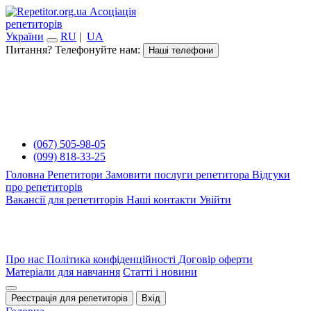
Асоціація
репетиторів
України
RU
|
UA
Питання? Телефонуйте нам:
Наші телефони
(067) 505-98-05
(099) 818-33-25
Головна
Репетитори
Замовити послуги репетитора
Відгуки
про репетиторів
Вакансії для репетиторів
Наші контакти
Увійти
Про нас
Політика конфіденційності
Договір оферти
Матеріали для навчання
Статті і новини
Реєстрація для репетиторів
Вхід