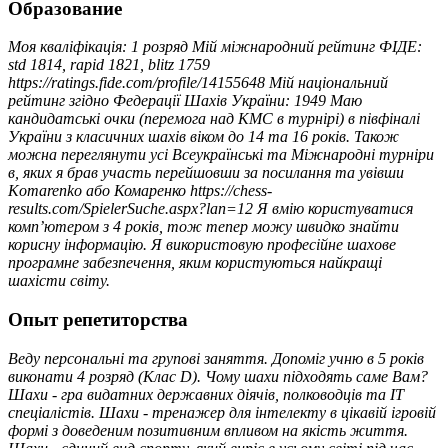
Образование
Моя кваліфікація: 1 розряд Мій міжнародний рейтинг ФІДЕ:
std 1814, rapid 1821, blitz 1759
https://ratings.fide.com/profile/14155648 Мій національний
рейтинг згідно Федерації Шахів України: 1949 Маю
кандидатські очки (перемога над КМС в турнірі) в півфіналі
України з класичних шахів віком до 14 та 16 років. Також
можна переглянути усі Всеукраїнські та Міжнародні турніри
в, яких я брав участь перейшовши за посилання та увівши
Komarenko або Комаренко https://chess-
results.com/SpielerSuche.aspx?lan=12 Я вмію користуватися
комп’ютером з 4 років, тож тепер можу швидко знайти
корисну інформацію. Я використовую професійне шахове
програмне забезпечення, яким користуються найкращі
шахісти світу.
Опыт репетиторства
Веду персональні та групові заняття. Допоміг учню в 5 років
виконати 4 розряд (Клас D). Чому шахи підходять саме Вам?
Шахи - гра видатних державних діячів, полководців та IT
спеціалістів. Шахи - тренажер для інтелекту в цікавій ігровій
формі з доведеним позитивним впливом на якість життя.