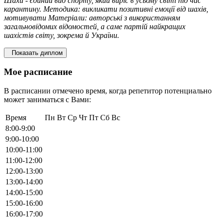
Шахи - єдиний вид спорту, який виріс в усьому світі під час
карантину. Методика: викликати позитивні емоції від шахів,
мотивувати Матеріали: авторські з використанням
загальновідомих відомостей, а саме партій найкращих
шахістів світу, зокрема й України.
Показать диплом
Мое расписание
В расписании отмечено время, когда репетитор потенциально
может заниматься с Вами:
Время
Пн
Вт
Ср
Чт
Пт
Сб
Вс
8:00-9:00
9:00-10:00
10:00-11:00
11:00-12:00
12:00-13:00
13:00-14:00
14:00-15:00
15:00-16:00
16:00-17:00