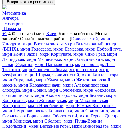
Выбрать этого репетитора
Математика
Алгебра
Геометрия
Шахматы
+1
400 грн. за 60 мин.
Киев
, Киевская область
Места
занятий: Онлайн, выезд в районы (
Голосеевский
,
мкрн
Иподром
,
мкрн Васильковская
,
мкрн Выставочный центр
(ВДНХ)
,
мкрн Голосеево
,
мкрн Демеевка
,
мкрн Добрый путь
,
мкрн Конча Заспа
,
мкрн Корчувате
,
мкрн Лико-Град
,
мкрн
Лыбидская
,
мкрн Мышеловка
,
мкрн Олимпийский
,
мкрн
Палац Украина
,
мкрн Паньковщина
,
мкрн Площадь Льва
Толстого
,
мкрн Солнечная брама
,
мкрн Теремки
,
мкрн
Феофания
,
мкрн Ширма
,
Соломенский
,
мкрн Батыева гора
,
мкрн Отрадный
,
мкрн Жуляны
,
мкрн Железнодорожнй
массив
,
мкрн Караваевы дачи
,
мкрн Александровская
слободка
,
мкрн Совки
,
мкрн Соломенка
,
мкрн Чоколовка
,
Святошинский
,
мкрн Академгородок
,
мкрн Беличи
,
мкрн
Борщаговка
,
мкрн Житомирская
,
мкрн Михайловская
Борщаговка
,
мкрн Новобеличи
,
мкрн Южная Борщаговка
,
мкрн Петропавловская Борщаговка
,
мкрн Святошино
,
мкрн
Софиевская Борщаговка
,
Оболонский
,
мкрн Героев Днепра
,
мкрн Минская
,
мкрн Оболонь
,
мкрн Пуща-Водица
,
Подольский
,
мкрн Ветряные горы
,
мкрн Виноградарь
,
мкрн