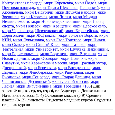
Контрактовая площадь
,
мкрн Куреневка
,
мкрн Подол
,
мкрн
Почтовая площадь
,
мкрн Тараса Шевченка
,
Печерский
,
мкрн
Арсенальна
,
мкрн Выдубичи
,
мкрн Дружбы народов
,
мкрн
Зверинец
,
мкрн Кловская
,
мкрн Липки
,
мкрн Майдан
Независимости
,
мкрн Новопечерские липки
,
мкрн Палац
спорта
,
мкрн Печерск
,
мкрн Хрещатик
,
мкрн Царское село
,
мкрн Черная гора
,
Шевченковский
,
мкрн Берестейская
,
мкрн
Дорогожичи
,
мкрн Ж/Д вокзал
,
мкрн Золотые Ворота
,
мкрн
КПИ
,
мкрн Лукьяновка
,
мкрн Льва Толстого
,
мкрн Нивки
,
мкрн Сырец
,
мкрн Старый Киев
,
мкрн Татарка
,
мкрн
Театральная
,
мкрн Университет
,
мкрн Шулявка
,
Дарницкий
,
мкрн Бориспольская
,
мкрн Бортничи
,
мкрн Вырлица
,
мкрн
Новая Дарница
,
мкрн Осокорки
,
мкрн Позняки
,
мкрн
Славутич
,
мкрн Харьковский массив
,
мкрн Красный хутор
,
Днепровский
,
мкрн Березняки
,
мкрн Воскресенка
,
мкрн
Дарница
,
мкрн Левобережка
,
мкрн Радужный
,
мкрн
Русановка
,
мкрн Соцгород
,
мкрн Старая Дарница
,
мкрн
Черниговская
,
Деснянский
,
мкрн Лесной массив
,
мкрн
Лесная
,
мкрн Вигуривщина
,
мкрн Троещина
+105
)
Дни
занятий:
пн, вт, ср, чт, пт, сб, вс
Аудитория
Дошкольники
Начальные классы (1-4)
Основные классы (5-9)
Средние
классы (9-12), лицеисты
Студенты младших курсов
Студенты
старших курсов