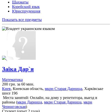
Шахматы
Корейский язык
Юриспруденция
Показать все предметы
Заїка Дар`я
Математика
200 грн. за 60 мин.
Киев
, Киевская область,
мкрн Старая Дарница
, Харківське
шосе 19б
Места занятий: Онлайн, на дому у репетитора, выезд в
районы (
мкрн Дарница
,
мкрн Старая Дарница
,
мкрн
Черниговская
)
Cтудент (опыт 2 года)