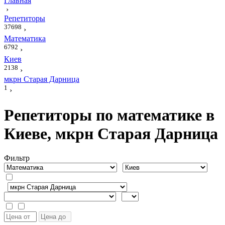
Главная
›
Репетиторы
37698
›
Математика
6792
›
Киев
2138
›
мкрн Старая Дарница
1
›
Репетиторы по математике в
Киеве, мкрн Старая Дарница
Фильтр