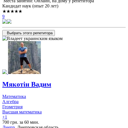
Места занятий: Онлайн, на дому у репетитора
Кандидат наук (опыт 20 лет)
★★★★★
9
Выбрать этого репетитора
Мякотiн Вадим
Математика
Алгебра
Геометрия
Высшая математика
+1
700 грн. за 60 мин.
Днепр
, Днепровская область