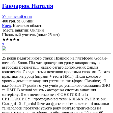
Ганчарюк Наталія
Украинский язык
400 грн. за 60 мин.
Киев
, Киевская область
Места занятий: Онлайн
Школьный учитель (опыт 25 лет)
★★★★★
9
25 років педагогічного стажу. Працюю на платформі Google-
meet або Zoom. Під час проведення уроку використовую
авторські презентації, надаю багато допоміжних файлів,
конспектів. Складні теми пояснюю простими словами. Багато
практики на уроці (вправи + тести НМТ). Після кожного
уроку – домашнє завдання (тести на платформі Classtime). Я
вже більше 17 років готую учнів до успішного складання ЗНО
та НМТ. В основі занять - авторська система вивчення
матеріалу: ‼️ ми починаємо не з ФОНЕТИКИ, а із
СИНТАКСИСУ ‼️проходимо всі теми КІЛЬКА РАЗІВ за рік.
Складні - 5 -7 разів! ‼️вчимо фразеологізми, лексичні помилки
та наголоси протягом усього року ‼️багато тренуємося на
нових тестах на платформі із обмеженням часу ‼️більше 60