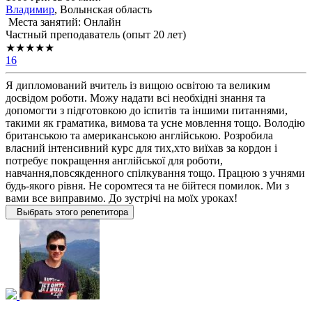
Владимир
, Волынская область
Места занятий: Онлайн
Частный преподаватель (опыт 20 лет)
★★★★★
16
Я дипломований вчитель із вищою освітою та великим
досвідом роботи. Можу надати всі необхідні знання та
допомогти з підготовкою до іспитів та іншими питаннями,
такими як граматика, вимова та усне мовлення тощо. Володію
британською та американською англійською. Розробила
власний інтенсивний курс для тих,хто виїхав за кордон і
потребує покращення англійської для роботи,
навчання,повсякденного спілкування тощо. Працюю з учнями
будь-якого рівня. Не соромтеся та не бійтеся помилок. Ми з
вами все виправимо. До зустрічі на моїх уроках!
Выбрать этого репетитора