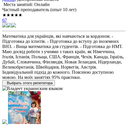
Места занятий: Онлайн
Частный преподаватель (опыт 10 лет)
★★★★★
67
Математика для українців, які навчаються за кордоном. -
Підготовка до іспитів. - Підготовка до вступу до іноземних
ВНЗ. - Вища математика для студентів. - Підготовка до НМТ.
Маю досвід роботи з учнями з таких країн, як Німеччина,
Італія, Іспанія, Польща, США, Франція, Чехія, Канада, Ізраїль,
Дубай, Словаччина, Фінляндія, Новая Зеландия, Нідерланди,
Великобританія, Швейцария, Норвегія, Австрія.
Індивідуальний підхід до кожного. Пояснюю доступною
мовою. На моїх заняттях 95% практики.
Выбрать этого репетитора