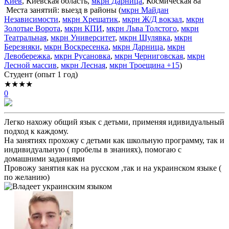
Киев
, Киевская область,
мкрн Дарница
, Космическая 8а
Места занятий: выезд в районы (
мкрн Майдан
Независимости
,
мкрн Хрещатик
,
мкрн Ж/Д вокзал
,
мкрн
Золотые Ворота
,
мкрн КПИ
,
мкрн Льва Толстого
,
мкрн
Театральная
,
мкрн Университет
,
мкрн Шулявка
,
мкрн
Березняки
,
мкрн Воскресенка
,
мкрн Дарница
,
мкрн
Левобережка
,
мкрн Русановка
,
мкрн Черниговская
,
мкрн
Лесной массив
,
мкрн Лесная
,
мкрн Троещина
+15
)
Cтудент (опыт 1 год)
★★★★
0
Легко нахожу общий язык с детьми, применяя идивидуальный
подход к каждому.
На занятиях прохожу с детьми как школьную программу, так и
индивидуальную ( пробелы в знаниях), помогаю с
домашними заданиями
Провожу занятия как на русском ,так и на украинском языке (
по желанию)