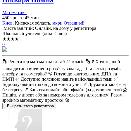
Математика
450 грн. за 45 мин.
Киев
, Киевская область,
мкрн Отрадный
Места занятий: Онлайн, на дому у репетитора
Школьный учитель (опыт 5 лет)
★★★★
0
🔢 Репетитор математики для 5-11 класів 🔢 ❓ Хочете, щоб
ваша дитина впевнено розв’язувала задачі та легко розуміла
алгебру та геометрію? 🎯 Готую до контрольних, ДПА та
НМТ! ✅ Доступно пояснюю навіть найскладніші теми ✅
Індивідуальний підхід до кожного учня ✅ Дружня атмосфера
без стресу 📍 Заняття онлайн або офлайн (за домовленістю) 📩
Пишіть у дірект або за номером телефону для запису! Разом
зробимо математику простою! 🚀
Выбрать этого репетитора