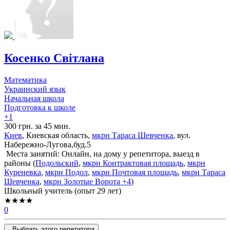
Косенко Світлана
Математика
Украинский язык
Начальная школа
Подготовка к школе
+1
300 грн. за 45 мин.
Киев
, Киевская область,
мкрн Тараса Шевченка
, вул.
Набережно-Лугова,буд.5
Места занятий: Онлайн, на дому у репетитора, выезд в
районы (
Подольский
,
мкрн Контрактовая площадь
,
мкрн
Куреневка
,
мкрн Подол
,
мкрн Почтовая площадь
,
мкрн Тараса
Шевченка
,
мкрн Золотые Ворота
+4
)
Школьный учитель (опыт 29 лет)
★★★★
0
Выбрать этого репетитора