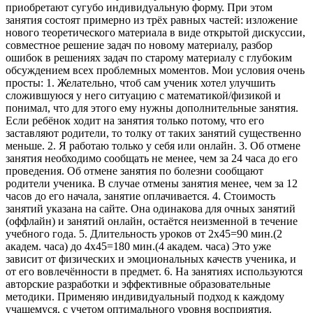
приобретают сугубо индивидуальную форму. При этом
занятия состоят примерно из трёх равных частей: изложение
нового теоретического материала в виде открытой дискуссии,
совместное решение задач по новому материалу, разбор
ошибок в решениях задач по старому материалу с глубоким
обсуждением всех проблемных моментов. Мои условия очень
просты: 1. Желательно, чтоб сам ученик хотел улучшить
сложившуюся у него ситуацию с математикой/физикой и
понимал, что для этого ему нужны дополнительные занятия.
Если ребёнок ходит на занятия только потому, что его
заставляют родители, то толку от таких занятий существенно
меньше. 2. Я работаю только у себя или онлайн. 3. Об отмене
занятия необходимо сообщать не менее, чем за 24 часа до его
проведения. Об отмене занятия по болезни сообщают
родители ученика. В случае отмены занятия менее, чем за 12
часов до его начала, занятие оплачивается. 4. Стоимость
занятий указана на сайте. Она одинакова для очных занятий
(оффлайн) и занятий онлайн, остаётся неизменной в течение
учебного года. 5. Длительность уроков от 2x45=90 мин.(2
академ. часа) до 4x45=180 мин.(4 академ. часа) Это уже
зависит от физических и эмоциональных качеств ученика, и
от его вовлечённости в предмет. 6. На занятиях используются
авторские разработки и эффективные образовательные
методики. Применяю индивидуальный подход к каждому
учащемуся, с учетом оптимального уровня восприятия.