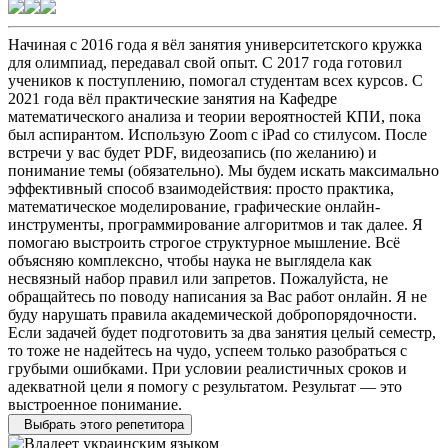
Начиная с 2016 года я вёл занятия университетского кружка
для олимпиад, передавал свой опыт. С 2017 года готовил
учеников к поступлению, помогал студентам всех курсов. С
2021 года вёл практические занятия на Кафедре
математического анализа и теории вероятностей КПИ, пока
был аспирантом. Использую Zoom с iPad со стилусом. После
встречи у вас будет PDF, видеозапись (по желанию) и
понимание темы (обязательно). Мы будем искать максимально
эффективный способ взаимодействия: просто практика,
математическое моделирование, графические онлайн-
инструменты, программирование алгоритмов и так далее. Я
помогаю выстроить строгое структурное мышление. Всё
объясняю комплексно, чтобы наука не выглядела как
несвязный набор правил или запретов. Пожалуйста, не
обращайтесь по поводу написания за Вас работ онлайн. Я не
буду нарушать правила академической добропорядочности.
Если задачей будет подготовить за два занятия целый семестр,
то тоже не надейтесь на чудо, успеем только разобраться с
грубыми ошибками. При условии реалистичных сроков и
адекватной цели я помогу с результатом. Результат — это
выстроенное понимание.
Выбрать этого репетитора