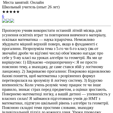
Места занятий: Онлайн
Школьный учитель (опыт 26 лет)
★★★★★
6
Пропоную учням використати останній літній місяць для
усунення освітніх втрат та повторення вивченого матеріалу,
оскільки математика — наука ієрархічна. Неможливо
збудувати міцний верхній поверх, якщо в фундаменті є
прогалини. Незрозуміла тема з 5-го чи 6-го класу (як-от
звичайні дроби чи від'ємні числа) обов’язково нагадає про
себе у 9-му класі на уроках алгебри та геометрії. Як ми це
вирішуємо: 1) Шукаємо «першопричину»: Я не просто
пояснюю тему, а знаходжу, де саме стався збій у логічному
ланцюжку. 2) Закриваємо прогалини: Покроково відновлюємо
базові поняття, щоб математика з розрізнених формул
перетворилася на зрозумілу й логічну систему. 3) Будуємо
впевненість: Коли учень розуміє чому працює те чи інше
правило, зникає страх перед предметом, а оцінки зростають.
Повернемо математиці логіку, а вашій дитині — упевненість у
власних силах! Я займаюся підготовкою учнів до НМТ з
математики, підтягую шкільний рівень з алгебри та геометрії.
Пояснюю складні теми простими словами, знаходжу
індивідуальний підхід до кожного учня. Уроки проводжу