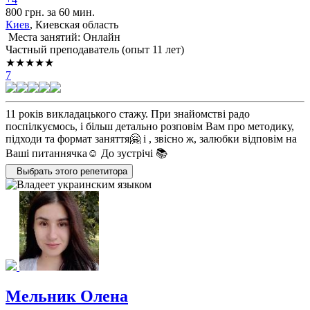
800 грн. за 60 мин.
Киев
, Киевская область
Места занятий: Онлайн
Частный преподаватель (опыт 11 лет)
★★★★★
7
11 років викладацького стажу. При знайомстві радо
поспілкуємось, і більш детально розповім Вам про методику,
підходи та формат заняття🤗 і , звісно ж, залюбки відповім на
Ваші питаннячка☺️ До зустрічі 📚
Выбрать этого репетитора
Мельник Олена