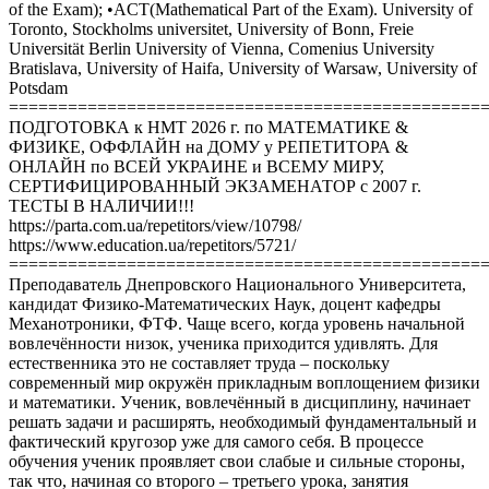
of the Exam); •ACT(Mathematical Part of the Exam). University of
Toronto, Stockholms universitet, University of Bonn, Freie
Universität Berlin University of Vienna, Comenius University
Bratislava, University of Haifa, University of Warsaw, University of
Potsdam
================================================
ПОДГОТОВКА к НМТ 2026 г. по МАТЕМАТИКЕ &
ФИЗИКЕ, ОФФЛАЙН на ДОМУ у РЕПЕТИТОРА &
ОНЛАЙН по ВСЕЙ УКРАИНЕ и ВСЕМУ МИРУ,
СЕРТИФИЦИРОВАННЫЙ ЭКЗАМЕНАТОР с 2007 г.
ТЕСТЫ В НАЛИЧИИ!!!
https://parta.com.ua/repetitors/view/10798/
https://www.education.ua/repetitors/5721/
================================================
Преподаватель Днепровского Национального Университета,
кандидат Физико-Математических Наук, доцент кафедры
Механотроники, ФТФ. Чаще всего, когда уровень начальной
вовлечённости низок, ученика приходится удивлять. Для
естественника это не составляет труда – поскольку
современный мир окружён прикладным воплощением физики
и математики. Ученик, вовлечённый в дисциплину, начинает
решать задачи и расширять, необходимый фундаментальный и
фактический кругозор уже для самого себя. В процессе
обучения ученик проявляет свои слабые и сильные стороны,
так что, начиная со второго – третьего урока, занятия