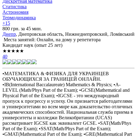
Дискретная математика
Статистика
Астрономия
Термодинамика
+15
800 грн. за 45 мин.
Днепр
, Днепровская область, Нижнеднепровский, Ломівський
Места занятий: Онлайн, на дому у репетитора
Кандидат наук (опыт 25 лет)
★★★★★
40
•МАТЕМАТИКА & ФИЗИКА ДЛЯ УКРАИНЦЕВ
ОБУЧАЮЩИХСЯ ЗА ГРАНИЦЕЙ ОНЛАЙН.
•IB(International Baccalaureate) Mathematics & Physics; •A-
LEVEL (Math/Phys Part of the Exam); •GCSE(Mathematical and
Physical Part of the Exam); •IGCSE - это международный
пропуск к прогрессу и успеху. Он признается работодателями
и университетами во всем мире как доказательство отличных
академических способностей. Национальная служба приема в
университеты и колледжи Великобритании (UCAS)
рассматривает IGCSE как эквивалент GCSE. •SAT(Math/Phys
Part of the Exam); •SSAT(Math/Phys Part of the Exam);
•GMAT(Mathematical Part of the Exam); •GRE(Mathematical Part