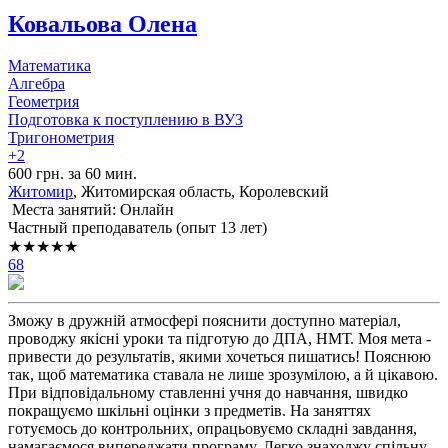
Ковальова Олена
Математика
Алгебра
Геометрия
Подготовка к поступлению в ВУЗ
Тригонометрия
+2
600 грн. за 60 мин.
Житомир
, Житомирская область, Королевский
Места занятий: Онлайн
Частный преподаватель (опыт 13 лет)
★★★★★
68
Зможу в дружній атмосфері пояснити доступно матеріал,
проводжу якісні уроки та підготую до ДПА, НМТ. Моя мета -
привести до результатів, якими хочеться пишатись! Пояснюю
так, щоб математика ставала не лише зрозумілою, а й цікавою.
При відповідальному ставленні учня до навчання, швидко
покращуємо шкільні оцінки з предметів. На заняттях
готуємось до контрольних, опрацьовуємо складні завдання,
намагаємося випереджати програму. Легко знаходжу спільну