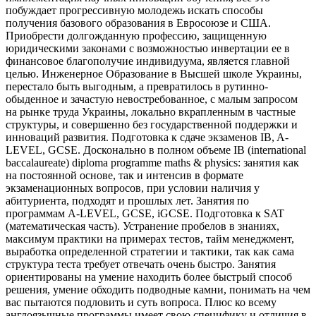
побуждает прогрессивную молодежь искать способы
получения базового образования в Евросоюзе и США.
Приобрести долгожданную профессию, защищенную
юридическими законами с возможностью инвертации ее в
финансовое благополучие индивидуума, является главной
целью. Инженерное Образование в Высшей школе Украины,
перестало быть выгодным, а превратилось в рутинно-
обыденное и зачастую невостребованное, с малым запросом
на рынке труда Украины, локально вкрапленным в частные
структуры, и совершенно без государственной поддержки и
инноваций развития. Подготовка к сдаче экзаменов IB, A-
LEVEL, GCSE. Досконально в полном объеме IB (international
baccalaureate) diploma programme maths & physics: занятия как
на постоянной основе, так и интенсив в формате
экзаменационных вопросов, при условии наличия у
абитуриента, подходят и прошлых лет. Занятия по
программам A-LEVEL, GCSE, iGCSE. Подготовка к SAT
(математическая часть). Устранение пробелов в знаниях,
максимум практики на примерах тестов, тайм менеджмент,
выработка определенной стратегии и тактики, так как сама
структура теста требует отвечать очень быстро. Занятия
ориентированы на умение находить более быстрый способ
решения, умение обходить подводные камни, понимать на чем
вас пытаются подловить и суть вопроса. Плюс ко всему
англоязычные программы имеет свою специфику и отличия в