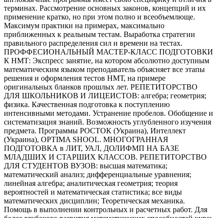
терминах. Рассмотрение основных законов, концепций и их
применение кратко, но при этом полно и всеобъемлюще.
Максимум практики на примерах, максимально
приближенных к реальным тестам. Выработка стратегии
правильного распределения сил и времени на тестах.
ПРОФФЕСИОНАЛЬНЫЙ МАСТЕР-КЛАСС ПОДГОТОВКИ
К НМТ: Экспресс занятие, на котором абсолютно доступным
математическим языком преподаватель объясняет все этапы
решения и оформления тестов НМТ, на примере
оригинальных бланков прошлых лет. РЕПЕТИТОРСТВО
ДЛЯ ШКОЛЬНИКОВ И ЛИЦЕИСТОВ: алгебра; геометрия;
физика. Качественная подготовка к поступлению
интенсивными методами. Устранение пробелов. Обобщение и
систематизация знаний. Возможность углубленного изучения
предмета. Программы РОСТОК (Украина), Интеллект
(Украина), OPTIMA SHOOL. МНОГОГРАННАЯ
ПОДГОТОВКА в ЛИТ, УАЛ, ДОЛИФМП НА БАЗЕ
МЛАДШИХ И СТАРШИХ КЛАССОВ. РЕПЕТИТОРСТВО
ДЛЯ СТУДЕНТОВ ВУЗОВ: высшая математика;
математический анализ; дифференциальные уравнения;
линейная алгебра; аналитическая геометрия; теория
вероятностей и математическая статистика; все виды
математических дисциплин; Теоретическая механика.
Помощь в выполнении контрольных и расчетных работ. Для