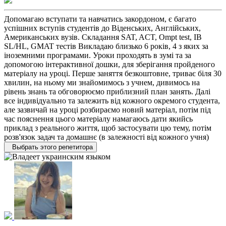
Допомагаю вступати та навчатись закордоном, є багато
успішних вступів студентів до Віденських, Англійських,
Американських вузів. Складання SAT, ACT, Ompt test, IB
SL/HL, GMAT тестів Викладаю близько 6 років, 4 з яких за
іноземними програмами. Уроки проходять в зумі та за
допомогою інтерактивної дошки, для зберігання пройденого
матеріалу на уроці. Перше заняття безкоштовне, триває біля 30
хвилин, на ньому ми знайомимось з учнем, дивимось на
рівень знань та обговорюємо приблизний план занять. Далі
все індивідуально та залежить від кожного окремого студента,
але зазвичай на уроці розбираємо новий матеріал, потім під
час пояснення цього матеріалу намагаюсь дати якийсь
приклад з реального життя, щоб застосувати цю тему, потім
розв'язок задач та домашнє (в залежності від кожного учня)
Выбрать этого репетитора