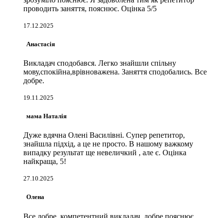
проводить заняття, пояснює. Оцінка 5/5
17.12.2025
Анастасія
Викладач сподобався. Легко знайшли спільну
мову,спокійна,врівноважена. Заняття сподобались. Все
добре.
19.11.2025
мама Наталія
Дуже вдячна Олені Василівні. Супер репетитор,
знайшла підхід, а це не просто. В нашому важкому
випадку результат ще невеличкий , але є. Оцінка
найкраща, 5!
27.10.2025
Олена
Все добре, компетентний викладач, добре пояснює.