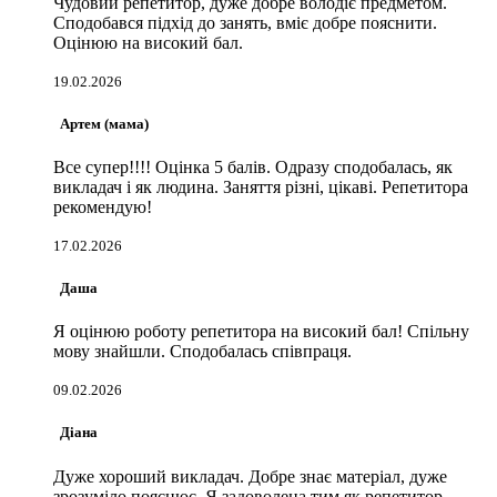
Чудовий репетитор, дуже добре володіє предметом.
Сподобався підхід до занять, вміє добре пояснити.
Оцінюю на високий бал.
19.02.2026
Артем (мама)
Все супер!!!! Оцінка 5 балів. Одразу сподобалась, як
викладач і як людина. Заняття різні, цікаві. Репетитора
рекомендую!
17.02.2026
Даша
Я оцінюю роботу репетитора на високий бал! Спільну
мову знайшли. Сподобалась співпраця.
09.02.2026
Діана
Дуже хороший викладач. Добре знає матеріал, дуже
зрозуміло пояснює. Я задоволена тим як репетитор