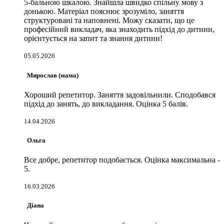
5-бальною шкалою. Знайшла швидко спільну мову з
донькою. Матеріал пояснює зрозуміло, заняття
структуровані та наповнені. Можу сказати, що це
професійний викладач, яка знаходить підхід до дитини,
орієнтується на запит та знання дитини!
05.05.2026
Мирослав (мама)
Хороший репетитор. Заняття задовільнили. Сподобався
підхід до занять, до викладання. Оцінка 5 балів.
14.04.2026
Ольга
Все добре, репетитор подобається. Оцінка максимальна -
5.
16.03.2026
Діана