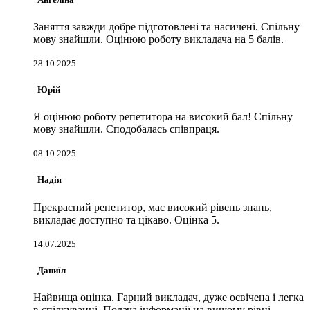
Заняття завжди добре підготовлені та насичені. Спільну
мову знайшли. Оцінюю роботу викладача на 5 балів.
28.10.2025
Юрій
Я оцінюю роботу репетитора на високий бал! Спільну
мову знайшли. Сподобалась співпраця.
08.10.2025
Надія
Прекрасний репетитор, має високий рівень знань,
викладає доступно та цікаво. Оцінка 5.
14.07.2025
Даниїл
Найвища оцінка. Гарний викладач, дуже освічена і легка
в спілкуванні. Подача інформації на вищому рівні.