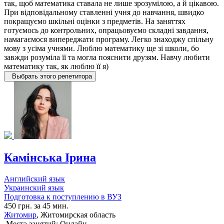
так, щоб математика ставала не лише зрозумілою, а й цікавою.
При відповідальному ставленні учня до навчання, швидко
покращуємо шкільні оцінки з предметів. На заняттях
готуємось до контрольних, опрацьовуємо складні завдання,
намагаємося випереджати програму. Легко знаходжу спільну
мову з усіма учнями. Люблю математику ще зі школи, бо
завжди розуміла її та могла пояснити друзям. Навчу любити
математику так, як люблю її я)
Выбрать этого репетитора
Камінська Ірина
Английский язык
Украинский язык
Подготовка к поступлению в ВУЗ
450 грн. за 45 мин.
Житомир
, Житомирская область
Места занятий: Онлайн