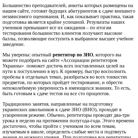
Большинство преподавателей, анкеты которых размещены на
нашем сайте, готовят будущих абитуриентов к сдаче внешнего
независимого оценивания. И, как показывает практика, такая
подготовка является крайне успешной. Результаты наших
учеников превышают все их ожидания – по итогам
тестирования большинство клиентов получают высокие
баллы, позволяющие поступить в выбранное высшее учебное
заведение.
Мы уверены: опытный
репетитор по ЗНО
, которого вы
можете подобрать на сайте «Ассоциации репетиторов
Украины» поможет достичь всех поставленных целей на
пути к поступлению в вуз. К примеру, быстро восполнить
пробелы в отдельных темах, разобраться во всех тонкостях
предметов, по которых пройдет тестирование, и обрести
непоколебимую уверенность в имеющихся знаниях. То есть,
быть готовым к сдаче тестов на все сто процентов.
Традиционно занятия, направленные на подготовку
украинских школьников к сдаче ЗНО (ВНО), проходят в
ускоренном режиме. Обычно, репетиторы проводят два-три
урока в неделю на протяжении полугода-года. Этого времени
достаточно, чтобы пройти с учеником по всем темам,
изучаемым в школе, определить слабые места и подтянуть
знания до нужного уровня. При подготовке все репетиторы