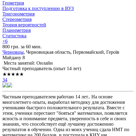
Геометрия
Подготовка к поступлению в ВУЗ
Тригонометрия
Стереометрия
Теория вероятностей
Планиметрия
Статистика
+6
800 грн. за 60 мин.
Черновцы
, Черновицкая область, Первомайский, Героїв
Mайдану 8
Места занятий: Онлайн
Частный преподаватель (опыт 14 лет)
★★★★★
34
Частным преподавателем работаю 14 лет.. На основе
многолетнего опыта, выработал методику для достижения
учениками быстрого положительного результата. Вместе с
этим, ученики перестают "бояться" математики, появляется
ясность и понимание предмета, уверенность в себе и своих
знаниях, что способствует ещё лучшему достижению
результатов в обучении. Одна из моих учениц сдала НМТ по
математике на 200 баллов, и поступила в КНУ им.