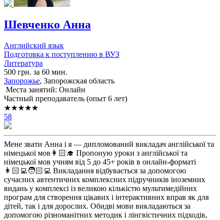
Шевченко Анна
Английский язык
Подготовка к поступлению в ВУЗ
Литература
500 грн. за 60 мин.
Запорожье
, Запорожская область
Места занятий: Онлайн
Частный преподаватель (опыт 6 лет)
★★★★★
58
Мене звати Анна і я — дипломований викладач англійської та
німецької мов👩🏻‍🎓 Пропоную уроки з англійської та
німецької мов учням від 5 до 45+ років в онлайн-форматі
👩🏻‍💻🧑🏻‍💻 Викладання відбувається за допомогою
сучасних автентичних комплексних підручників іноземних
видань у комплексі із великою кількістю мультимедійних
програм для створення цікавих і інтерактивних вправ як для
дітей, так і для дорослих. Обидві мови викладаються за
допомогою різноманітних методик і лінгвістичних підходів,