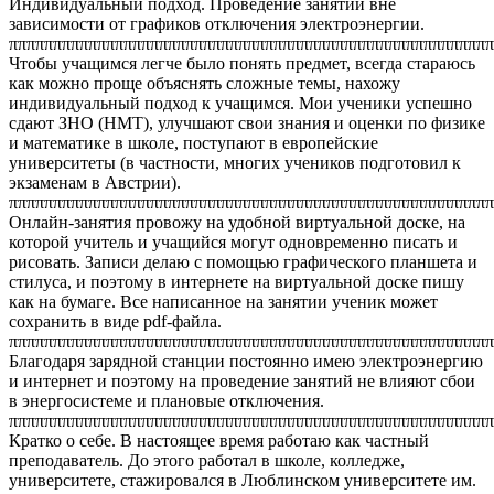
Индивидуальный подход. Проведение занятий вне
зависимости от графиков отключения электроэнергии.
ππππππππππππππππππππππππππππππππππππππππππππππππππππππ
Чтобы учащимся легче было понять предмет, всегда стараюсь
как можно проще объяснять сложные темы, нахожу
индивидуальный подход к учащимся. Мои ученики успешно
сдают ЗНО (НМТ), улучшают свои знания и оценки по физике
и математике в школе, поступают в европейские
университеты (в частности, многих учеников подготовил к
экзаменам в Австрии).
ππππππππππππππππππππππππππππππππππππππππππππππππππππππ
Онлайн-занятия провожу на удобной виртуальной доске, на
которой учитель и учащийся могут одновременно писать и
рисовать. Записи делаю с помощью графического планшета и
стилуса, и поэтому в интернете на виртуальной доске пишу
как на бумаге. Все написанное на занятии ученик может
сохранить в виде pdf-файла.
ππππππππππππππππππππππππππππππππππππππππππππππππππππππ
Благодаря зарядной станции постоянно имею электроэнергию
и интернет и поэтому на проведение занятий не влияют сбои
в энергосистеме и плановые отключения.
ππππππππππππππππππππππππππππππππππππππππππππππππππππππ
Кратко о себе. В настоящее время работаю как частный
преподаватель. До этого работал в школе, колледже,
университете, стажировался в Люблинском университете им.