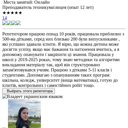
Места занятий: Онлайн
Преподаватель техникума\лицея (опыт 12 лет)
★★★★★
14
Репетитором працюю понад 10 років, працювала приблизно з
500-ма дітками, серед них близько 200 були випускниками ,
які успішно здавали іспити. Я вірю, що кожна дитина може
досягти успіху, якщо має бажання та натхнення вчитись, а я
допоможу опанувати і закріпити ці знання. Працювала у
школі у 2019-2025 роках, тому знаю методики та алгоритми
викладання матеріалу так, щоб він структуровано
запам'ятовувався учням. Працюю з дітками 5-11 класів і
студентами. Допомагаю з опануванням таких програм:
шкільна, коледж, університет (вища математика), готую до
іспитів, контрольних і самостійних робіт тощо.
Выбрать этого репетитора