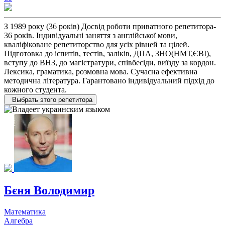
З 1989 року (36 років) Досвід роботи приватного репетитора-
36 років. Індивідуальні заняття з англійської мови,
кваліфіковане репетиторство для усіх рівней та цілей.
Підготовка до іспитів, тестів, заліків, ДПА, ЗНО(НМТ,ЄВІ),
вступу до ВНЗ, до магістратури, співбесіди, виїзду за кордон.
Лексика, граматика, розмовна мова. Сучасна ефективна
методична лiтература. Гарантовано iндивідуальний пiдхiд до
кожного студента.
Выбрать этого репетитора
Бєня Володимир
Математика
Алгебра