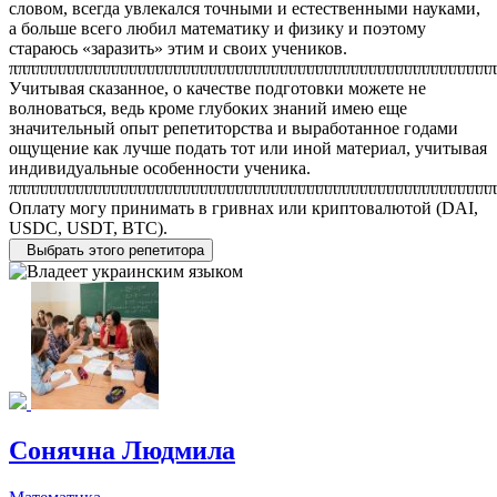
словом, всегда увлекался точными и естественными науками,
а больше всего любил математику и физику и поэтому
стараюсь «заразить» этим и своих учеников.
ππππππππππππππππππππππππππππππππππππππππππππππππππππππ
Учитывая сказанное, о качестве подготовки можете не
волноваться, ведь кроме глубоких знаний имею еще
значительный опыт репетиторства и выработанное годами
ощущение как лучше подать тот или иной материал, учитывая
индивидуальные особенности ученика.
ππππππππππππππππππππππππππππππππππππππππππππππππππππππ
Оплату могу принимать в гривнах или криптовалютой (DAI,
USDC, USDT, BTC).
Выбрать этого репетитора
Сонячна Людмила