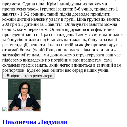
предмета. Єдина ціна! Крім індивідуальних занять ми
пропонуємо також і групові заняття: 5-6 учнів, тривалість 1
заняття - 1,5-2 години, такий підхід дозволяє приділити
кожній дитині належну увагу в групі. Ціна групових занять:
200 грн з 1 дитини за 1 заняття. Оплачувати заняття можна
банківським переказом. Оплата відбувається за фактично
проведенні заняття 1 раз на тиждень. Також є система знижок
та бонусів: знижки від 6 занять на тиждень, бонуси за ваші
рекомендації, репости. І наша постійна акція: приведи друга -
отримай бонус!(wink) Якщо ви не маєте вільної хвилини -
зателефонуйте нам, і ми допоможемо структурувати ваш час:
підберемо викладачів по потрібним вам предметам, самі
складемо графік занять, який легко впишеться в звичний вам
розпорядок. Будемо раді бачити вас серед наших учнів.
Выбрать этого репетитора
Наконечна Людмила