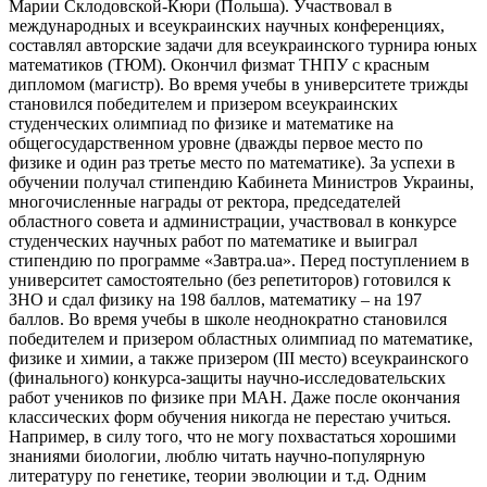
Марии Склодовской-Кюри (Польша). Участвовал в
международных и всеукраинских научных конференциях,
составлял авторские задачи для всеукраинского турнира юных
математиков (ТЮМ). Окончил физмат ТНПУ с красным
дипломом (магистр). Во время учебы в университете трижды
становился победителем и призером всеукраинских
студенческих олимпиад по физике и математике на
общегосударственном уровне (дважды первое место по
физике и один раз третье место по математике). За успехи в
обучении получал стипендию Кабинета Министров Украины,
многочисленные награды от ректора, председателей
областного совета и администрации, участвовал в конкурсе
студенческих научных работ по математике и выиграл
стипендию по программе «Завтра.ua». Перед поступлением в
университет самостоятельно (без репетиторов) готовился к
ЗНО и сдал физику на 198 баллов, математику – на 197
баллов. Во время учебы в школе неоднократно становился
победителем и призером областных олимпиад по математике,
физике и химии, а также призером (III место) всеукраинского
(финального) конкурса-защиты научно-исследовательских
работ учеников по физике при МАН. Даже после окончания
классических форм обучения никогда не перестаю учиться.
Например, в силу того, что не могу похвастаться хорошими
знаниями биологии, люблю читать научно-популярную
литературу по генетике, теории эволюции и т.д. Одним