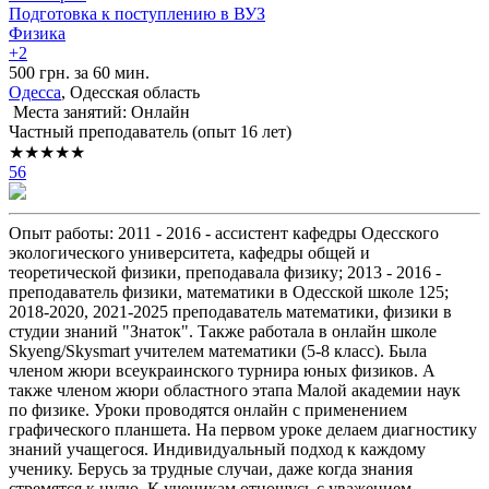
Подготовка к поступлению в ВУЗ
Физика
+2
500 грн. за 60 мин.
Одесса
, Одесская область
Места занятий: Онлайн
Частный преподаватель (опыт 16 лет)
★★★★★
56
Опыт работы: 2011 - 2016 - ассистент кафедры Одесского
экологического университета, кафедры общей и
теоретической физики, преподавала физику; 2013 - 2016 -
преподаватель физики, математики в Одесской школе 125;
2018-2020, 2021-2025 преподаватель математики, физики в
студии знаний "Знаток". Также работала в онлайн школе
Skyeng/Skysmart учителем математики (5-8 класс). Была
членом жюри всеукраинского турнира юных физиков. А
также членом жюри областного этапа Малой академии наук
по физике. Уроки проводятся онлайн с применением
графического планшета. На первом уроке делаем диагностику
знаний учащегося. Индивидуальный подход к каждому
ученику. Берусь за трудные случаи, даже когда знания
стремятся к нулю. К ученикам отношусь с уважением,