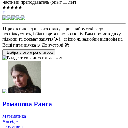
Частный преподаватель (опыт 11 лет)
★★★★★
7
11 років викладацького стажу. При знайомстві радо
поспілкуємось, і більш детально розповім Вам про методику,
підходи та формат заняття🤗 і , звісно ж, залюбки відповім на
Ваші питаннячка☺️ До зустрічі 📚
Выбрать этого репетитора
Романова Раиса
Математика
Алгебра
Геометрия