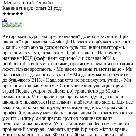
Места занятий: Онлайн
Кандидат наук (опыт 21 год)
★★★★★
60
Авторський курс "експрес навчання" дозволяє засвоїти 1 рік
шкільної програми за 3-4 місяці. Навчання відбувається через
Скайп, Zoom або за допомогою будь-якої іншої платформи,
працюємо з усіма, незалежно від рівня знань. На початку
навчання ККД (коефіцієнт корисної дії) складає 90% в
порівнянні з очними заняттями, протягом навчання показники
якості тільки зростають. • Ми даємо знання та мотивацію • Ми
навчаємо без домашніх завдань! • Ми допоможемо вступити
до будь-якого ВНЗ. • Наші заняття не виснажують учнів. • Ми
працюємо під вашу мету! • Отримайте консультацію прямо
зараз! Перша зустріч (знайомство) тривалістю до 60 хв -
безкоштовна. Ми зібрали перевірену команду педагогів по
шкільних предметах (і не тільки) та дбаємо про якість. Для нас
важливо, щоб всі наші учні, незалежно від віку, отримували
професійну подачу матеріалу з подальшим його застосуванням
у житті. Влітку ми збираємо групи з розвиваючим та
розважальним нахилом. Учні за допомогою ігор повторюють
пройдений матеріал і заводять друзів із різних міст та країн.
Вартість занять складає 300 грн за 60 хв, та не залежить від