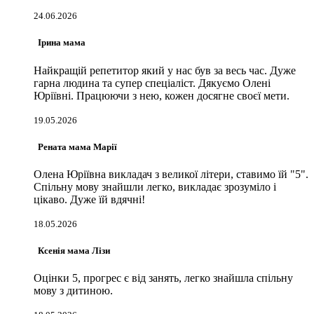
24.06.2026
Ірина мама
Найкращій репетитор який у нас був за весь час. Дуже
гарна людина та супер спеціаліст. Дякуємо Олені
Юріївні. Працюючи з нею, кожен досягне своєї мети.
19.05.2026
Рената мама Марії
Олена Юріївна викладач з великої літери, ставимо їй "5".
Спільну мову знайшли легко, викладає зрозуміло і
цікаво. Дуже їй вдячні!
18.05.2026
Ксенія мама Лізи
Оцінки 5, прогрес є від занять, легко знайшла спільну
мову з дитиною.