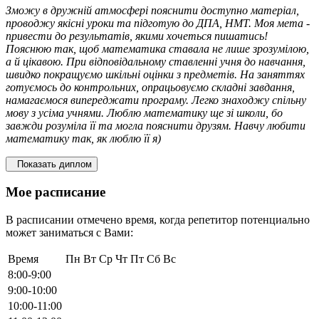
Зможу в дружній атмосфері пояснити доступно матеріал,
проводжу якісні уроки та підготую до ДПА, НМТ. Моя мета -
привести до результатів, якими хочеться пишатись!
Пояснюю так, щоб математика ставала не лише зрозумілою,
а й цікавою. При відповідальному ставленні учня до навчання,
швидко покращуємо шкільні оцінки з предметів. На заняттях
готуємось до контрольних, опрацьовуємо складні завдання,
намагаємося випереджати програму. Легко знаходжу спільну
мову з усіма учнями. Люблю математику ще зі школи, бо
завжди розуміла її та могла пояснити друзям. Навчу любити
математику так, як люблю її я)
Показать диплом
Мое расписание
В расписании отмечено время, когда репетитор потенциально
может заниматься с Вами:
Время
Пн
Вт
Ср
Чт
Пт
Сб
Вс
8:00-9:00
9:00-10:00
10:00-11:00