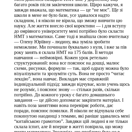
багато років після закінчення школи. Щиро кажучи, я
завжди вважала, що математика — це “не моє”. Ще зі
школи в мене не було бази, усе здавалося надто
складним, і я ніколи не вірила, що зможу вивчити цю
науку. Але життя внесло свої корективи — і для вступу
до омріяного університету мені потрібно було скласти
НМТ з математики. Саме тоді я знайшла свою вчительку
— Олену Юріївну - людину, яка зуміла зробити
неможливе. Ми починали буквально з нуля, і вже за пів
року занять я склала НМТ на 175 балів. Її методи
навчання — неймовірні. Кожен урок ретельно
структурований: вона все пояснює на дошці, малює
схеми, рисунки, формули — так, щоб одразу можна було
візуалізувати та зрозуміти суть. Вона не просто “читає
лекцію”, вона навчає. Викладач має справжній
індивідуальний підхід: завжди відчуває, коли учень щось
не розуміє, і пояснює знову — стільки разів, скільки
потрібно. До кожного уроку є багато домашнього
завдання — це дійсно допомагає закріпити матеріал. І
навіть поза заняттями вона перевіряє роботи, дає
поради, пояснює помилки. Я ніколи не відчувала себе
покинутою наодинці з темами, які раніше здавались мені
“китайською грамотою”. Завдяки цій людині я не тільки
склала іспит, але й вперше в житті повірила, що можу
вчити математику. Зрозуміла, що проблема була не в