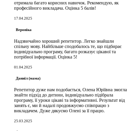
отримала багато корисних навичок. Рекомендую, як
професійного викладача. Оцінка 5 балів!
17.04.2025
Вероніка
Надзвичайно хороший репетитор. Легко знайшли
спільну мову. Найбільше сподобалось те, що підбирає
індивідуально програму, багато розказує цікавої та
потрібної інформації. Оцінка 5!
01.04.2025
Даниїл (мама)
Репетитор дуже нам подобається, Олена Юріївна змогла
знайти підхід до дитини, індивідуально підібрала
програму, її уроки цікаві та інформативні. Результат від
занять є, ми й надалі продовжуємо співпрацю з
викладачем. Дуже дякуємо Олені за її працю.
25.03.2025