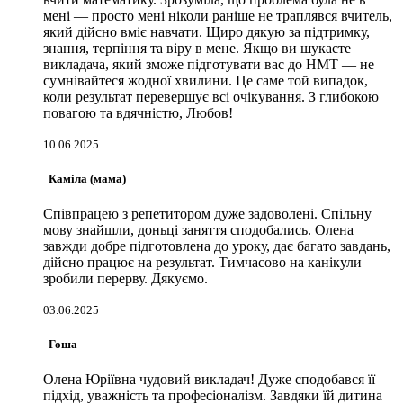
мені — просто мені ніколи раніше не траплявся вчитель,
який дійсно вміє навчати. Щиро дякую за підтримку,
знання, терпіння та віру в мене. Якщо ви шукаєте
викладача, який зможе підготувати вас до НМТ — не
сумнівайтеся жодної хвилини. Це саме той випадок,
коли результат перевершує всі очікування. З глибокою
повагою та вдячністю, Любов!
10.06.2025
Каміла (мама)
Співпрацею з репетитором дуже задоволені. Спільну
мову знайшли, доньці заняття сподобались. Олена
завжди добре підготовлена до уроку, дає багато завдань,
дійсно працює на результат. Тимчасово на канікули
зробили перерву. Дякуємо.
03.06.2025
Гоша
Олена Юріївна чудовий викладач! Дуже сподобався її
підхід, уважність та професіоналізм. Завдяки їй дитина