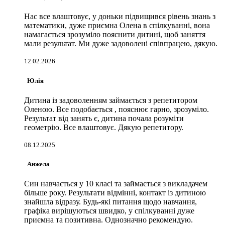
Нас все влаштовує, у доньки підвищився рівень знань з
математики, дуже приємна Олена в спілкуванні, вона
намагається зрозуміло пояснити дитині, щоб заняття
мали результат. Ми дуже задоволені співпрацею, дякую.
12.02.2026
Юлія
Дитина із задоволенням займається з репетитором
Оленою. Все подобається , пояснює гарно, зрозуміло.
Результат від занять є, дитина почала розуміти
геометрію. Все влаштовує. Дякую репетитору.
08.12.2025
Анжела
Син навчається у 10 класі та займається з викладачем
більше року. Результати відмінні, контакт із дитиною
знайшла відразу. Будь-які питання щодо навчання,
графіка вирішуються швидко, у спілкуванні дуже
приємна та позитивна. Однозначно рекомендую.