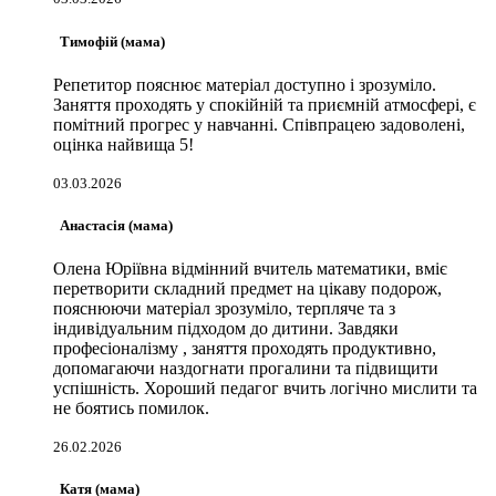
Тимофій (мама)
Репетитор пояснює матеріал доступно і зрозуміло.
Заняття проходять у спокійній та приємній атмосфері, є
помітний прогрес у навчанні. Співпрацею задоволені,
оцінка найвища 5!
03.03.2026
Анастасія (мама)
Олена Юріївна відмінний вчитель математики, вміє
перетворити складний предмет на цікаву подорож,
пояснюючи матеріал зрозуміло, терпляче та з
індивідуальним підходом до дитини. Завдяки
професіоналізму , заняття проходять продуктивно,
допомагаючи наздогнати прогалини та підвищити
успішність. Хороший педагог вчить логічно мислити та
не боятись помилок.
26.02.2026
Катя (мама)