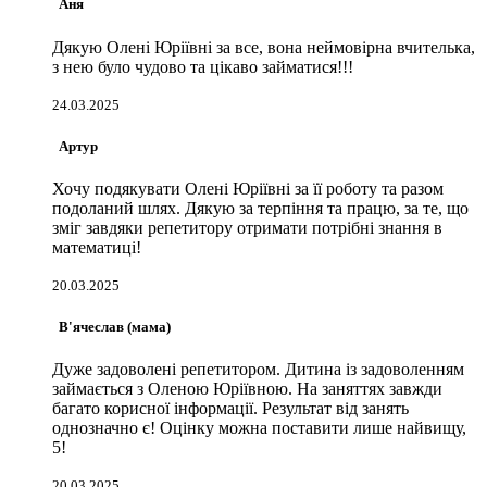
Аня
Дякую Олені Юріївні за все, вона неймовірна вчителька,
з нею було чудово та цікаво займатися!!!
24.03.2025
Артур
Хочу подякувати Олені Юріївні за її роботу та разом
подоланий шлях. Дякую за терпіння та працю, за те, що
зміг завдяки репетитору отримати потрібні знання в
математиці!
20.03.2025
В'ячеслав (мама)
Дуже задоволені репетитором. Дитина із задоволенням
займається з Оленою Юріївною. На заняттях завжди
багато корисної інформації. Результат від занять
однозначно є! Оцінку можна поставити лише найвищу,
5!
20.03.2025