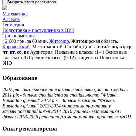
Выбрать этого репетитора
Математика
Алгебра
Геометрия
Подготовка к поступлению в ВУЗ
Тригонометрия
+2
600 грн. за 60 мин.
Житомир
, Житомирская область,
Королевский
Места занятий: Онлайн
Дни занятий:
пн, вт, ср,
чт, пт, сб, вс
Аудитория
Начальные классы (1-4)
Основные
классы (5-9)
Средние классы (9-12), лицеисты
Подготовка к
ЗНО
Образование
2007 рік - загальноосвітня школа з відзнакою, золота медаль
2011 рік - диплом спеціаліста за спеціальністю "Фізика.
Викладач физики" 2013 рік - диплом магістра "Фізика.
Викладач фізики" 2013-2014 учитель математики у
загальноосвітній школі 2014-2016 учитель математики і
фізики 2018-2026 репетитор з математики, працюю як ФОП
Опыт репетиторства