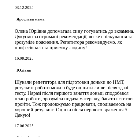
03.12.2025
Ярослава мама
Олена Юріївна допомагала сину готуватись до экзамена.
Дякуємо за отримані рекомендації, легке спілкування та
зрозуміле пояснення. Репетитора рекомендуємо, як
професіонала та приємну людину!
16.09.2025
Юліана
Шукали репетитора для підготовки доньки до НМТ,
результат роботи можна буде оцінити лише після здачі
тесту. Наразі після першого заняття доньці сподобався
план роботи, зрозуміла подача матеріалу, багато встигли
пройти. Тож продовжуємо працювати, сподіваємось на
хороший результат. Оцінка після першого враження 5.
Дякую!
17.06.2025