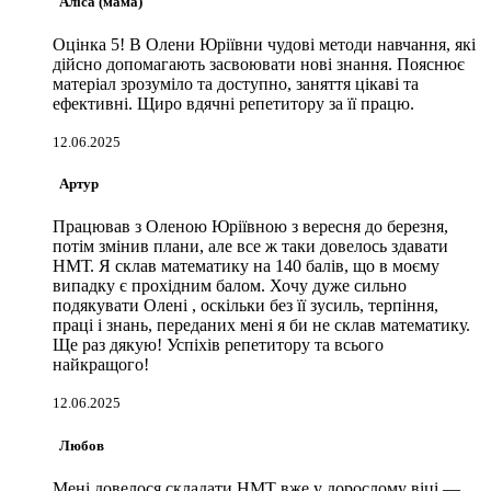
Аліса (мама)
Оцінка 5! В Олени Юріївни чудові методи навчання, які
дійсно допомагають засвоювати нові знання. Пояснює
матеріал зрозуміло та доступно, заняття цікаві та
ефективні. Щиро вдячні репетитору за її працю.
12.06.2025
Артур
Працював з Оленою Юріївною з вересня до березня,
потім змінив плани, але все ж таки довелось здавати
НМТ. Я склав математику на 140 балів, що в моєму
випадку є прохідним балом. Хочу дуже сильно
подякувати Олені , оскільки без її зусиль, терпіння,
праці і знань, переданих мені я би не склав математику.
Ще раз дякую! Успіхів репетитору та всього
найкращого!
12.06.2025
Любов
Мені довелося складати НМТ вже у дорослому віці —