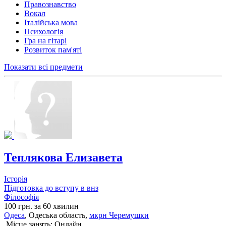
Правознавство
Вокал
Італійська мова
Психологія
Гра на гітарі
Розвиток пам'яті
Показати всі предмети
Теплякова Елизавета
Історія
Підготовка до вступу в внз
Філософія
100 грн. за 60 хвилин
Одеса
, Одеська область,
мкрн Черемушки
Місце занять: Онлайн