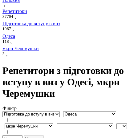
Головна
›
Репетитори
37704
›
Підготовка до вступу в внз
1967
›
Одеса
118
›
мкрн Черемушки
3
›
Репетитори з підготовки до
вступу в внз у Одесі, мкрн
Черемушки
Фiльтр