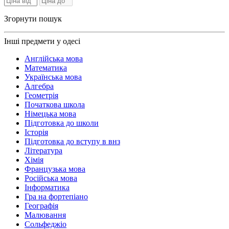
Згорнути пошук
Інші предмети у одесі
Англійська мова
Математика
Українська мова
Алгебра
Геометрія
Початкова школа
Німецька мова
Підготовка до школи
Історія
Підготовка до вступу в внз
Література
Хімія
Французька мова
Російська мова
Інформатика
Гра на фортепіано
Географія
Малювання
Сольфеджіо