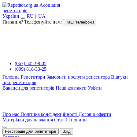
Асоціація
репетиторів
України
RU
|
UA
Питання? Телефонуйте нам:
Наші телефони
(067) 505-98-05
(099) 818-33-25
Головна
Репетитори
Замовити послуги репетитора
Відгуки
про репетиторів
Вакансії для репетиторів
Наші контакти
Увійти
Про нас
Політика конфіденційності
Договір оферти
Матеріали для навчання
Статті і новини
Реєстрація для репетиторів
Вхід