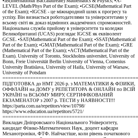
•IB(International Baccalaureate) Mathematics & Physics; •A-
LEVEL (Math/Phys Part of the Exam); •GCSE(Mathematical Part
of the Exam); •IGCSE - це міжнародний шлях к прогресу та
успіху. Він визнається роботодателями та університетами у
всьому світі як доказ відмінних академічних спроможностей.
Національна служба прийому в університети та коледжи
Великобританиї (UCAS) розглядає IGCSE як еквіволент
GCSE. •SAT(Mathematical Part of the Exam); •SSAT(Mathematical
Part of the Exam); •GMAT(Mathematical Part of the Exam); •GRE
(Mathematical Part of the Exam); •ACT(Mathematical Part of the
Exam). University of Toronto, Stockholms universitet, University of
Bonn, Freie Universität Berlin University of Vienna, Comenius
University Bratislava, University of Haifa, University of Warsaw,
University of Potsdam
================================================
ПІДГОТОВКА до НМТ 2026 р. з МАТЕМАТИКИ & ФІЗИКИ,
ОФФЛАЙН на ДОМУ у РЕПЕТИТОРА & ОНЛАЙН по ВСІЙ
УКРАЇНІ та ВСЬОМУ МИРУ, СЕРТИФІКОВАНИЙ
ЕКЗАМЕНАТОР з 2007 р. ТЕСТИ у НАЯВНОСТІ!!!
https://parta.com.ua/repetitors/view/10798/
https://www.education.ua/repetitors/5721/
================================================
Викладач Дніпровського Національного Університету,
кандидат Фізико-Математичних Наук, доцент кафедри
Механотроніки, ФТФ. Найчастіше, коли рівень початкового