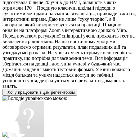
підготувала більше 20 учнів до НМТ, більшість з яких
отримали 170+. Поєдную класичні шкільні підходи з
сучасними методами навчання: візуалізація, приклади з життя,
інтерактивні вправи. Даю не лише “суху теорію”, а й
алгоритм, який використовується на практиці. Працюю
онлайн на платформі Zoom з інтерактивною дошкою Miro.
Перед початком регулярної співпраці учень проходить тест на
визначення рівня знань. На діагностичному уроці ми
обговорюємо отримані результати, план подальших дій та
узгоджуємо розклад. На уроках учень отримує всю теорію та
практику, що потрібна для засвоєння теми. Вся інформація
зберігається на дошці і доступна учневі у будь-який час.
Домашні завдання мають тестовий формат. У кінці кожного
місця батькам та учням надається доступ до таблиці
успішності учня, де фіксуються все результати домашок та
занять.
Хочу працювати з цим репетитором