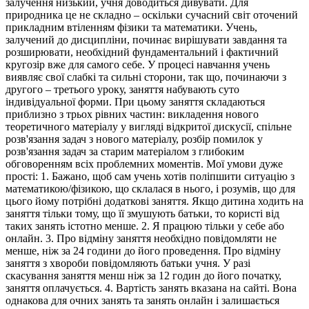
залучення низький, учня доводиться дивувати. Для
природника це не складно – оскільки сучасний світ оточений
прикладним втіленням фізики та математики. Учень,
залучений до дисципліни, починає вирішувати завдання та
розширювати, необхідний фундаментальний і фактичний
кругозір вже для самого себе. У процесі навчання учень
виявляє свої слабкі та сильні сторони, так що, починаючи з
другого – третього уроку, заняття набувають суто
індивідуальної форми. При цьому заняття складаються
приблизно з трьох рівних частин: викладення нового
теоретичного матеріалу у вигляді відкритої дискусії, спільне
розв'язання задач з нового матеріалу, розбір помилок у
розв'язання задач за старим матеріалом з глибоким
обговоренням всіх проблемних моментів. Мої умови дуже
прості: 1. Бажано, щоб сам учень хотів поліпшити ситуацію з
математикою/фізикою, що склалася в нього, і розумів, що для
цього йому потрібні додаткові заняття. Якщо дитина ходить на
заняття тільки тому, що її змушують батьки, то користі від
таких занять істотно менше. 2. Я працюю тільки у себе або
онлайн. 3. Про відміну заняття необхідно повідомляти не
менше, ніж за 24 години до його проведення. Про відміну
заняття з хвороби повідомляють батьки учня. У разі
скасування заняття менш ніж за 12 годин до його початку,
заняття оплачується. 4. Вартість занять вказана на сайті. Вона
однакова для очних занять та занять онлайн і залишається