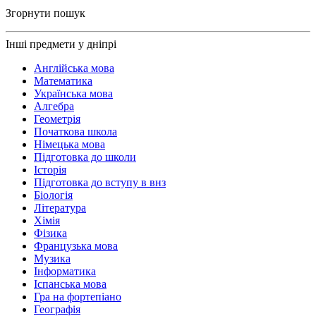
Згорнути пошук
Інші предмети у дніпрі
Англійська мова
Математика
Українська мова
Алгебра
Геометрія
Початкова школа
Німецька мова
Підготовка до школи
Історія
Підготовка до вступу в внз
Біологія
Література
Хімія
Фізика
Французька мова
Музика
Інформатика
Іспанська мова
Гра на фортепіано
Географія