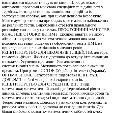
намагаються підловити і суть питання. Плюс до всього
англомовні програми має свою специфіку та відмінності у
термінах. Розгляд основних законів, концепцій та їх
застосування коротко, але при цьому повно та всеосяжно.
Максимум практики на прикладах максимально наближених
до реальних тестів. Вироблення стратегії правильного
розподілу сил та часу на тестах. ПРОФЕСІЙНИЙ МАЙСТЕР-
КЛАС ПІДГОТОВКИ ДО НМТ: Експрес заняття, на якому
абсолютно доступною математичною мовою викладач
пояснює всі етапи рішення та оформлення тестів НМТ, на
прикладі оригінальних бланків минулих років.
РЕПЕТИТОРСТВО ДЛЯ ШКОЛЯРІВ І ЛІЦЕЇСТІВ: алгебра;
геометрія; фізика. Якісна підготовка до вступу інтенсивними
методами. Усунення прогалин. Узагальнення та
систематизація знань. Можливість поглибленого вивчення
предмета. Програми РОСТОК (Україна), Інтелект (Україна),
OPTIMA SHOOL. Багатогранна підготовка в ЛІТ, УАЛ,
ДОЛІФМП на базі молодших і старших класів.
РЕПЕТИТОРСТВО ДЛЯ СТУДЕНТІВ ВНЗ: вища
математика; математичний аналіз; диференціальні рівняння;
лінійна алгебра; аналітична геометрія; теорія ймовірностей та
математична статистика; усі види математичних дисциплін;
Теоретична механіка. Допомога у виконанні контрольних та
розрахункових робіт; підготовка до складання іспитів. Для
більш глибокого розвитку математичних здібностей курс: