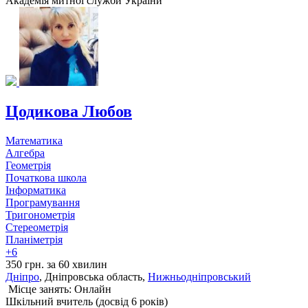
Академія митної служби України
Цодикова Любов
Математика
Алгебра
Геометрія
Початкова школа
Інформатика
Програмування
Тригонометрія
Стереометрія
Планіметрія
+6
350 грн. за 60 хвилин
Дніпро
, Дніпровська область,
Нижньодніпровський
Місце занять: Онлайн
Шкільний вчитель (досвід 6 років)