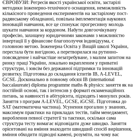
ЄВРОВУЗИ: Регресія якості української освіти, застарілі
методики інженерно-технічного оснащення, неможливість
кількісного проведення експериментів на застарілому пост-
радянському обладнанні, повільна імплементація наукових
інновацій навчання, все це спонукає прогресивну молодь
шукати навчання за кордоном. Набути довгоочікувану
професію, захищену юридичними законами з можливістю
інвертації її у фінансове благополуччя індивідуума, є
головною метою. Інженерна Освіта у Вищій школі України,
перестала бути вигідною, а перетворилася на рутинно-
повсякденне і найчастіше незатребуване, з малим запитом на
ринку праці України, локально вкрапленим у приватні
структури, і зовсім без державної підтримки та інновацій
розвитку. Підготовка до складання іспитів IB, A-LEVEL,
GCSE. Досконально в повному обсязі IB (international
baccalaureate) diploma programme maths & physics: заняття як на
постійній основі, так і інтенсив у форматі екзаменаційних
питань, за наявності в абітурієнта, підходять і минулих років.
Заняття з програм A-LEVEL, GCSE, iGCSE. Підготовка до
SAT (математична частина). Усунення прогалин у знаннях,
максимум практики на прикладах тестів, тайм менеджмент,
вироблення певної стратегії та тактики, оскільки сама
структура тесту вимагає відповідати дуже швидко. Заняття
орієнтовані на вміння знаходити швидший спосіб вирішення,
вміння обходити підводні камені, розуміти, на чому вас