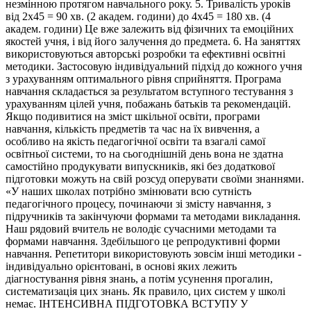
незмінною протягом навчального року. 5. Тривалість уроків
від 2x45 = 90 хв. (2 академ. години) до 4x45 = 180 хв. (4
академ. години) Це вже залежить від фізичних та емоційних
якостей учня, і від його залучення до предмета. 6. На заняттях
використовуються авторські розробки та ефективні освітні
методики. Застосовую індивідуальний підхід до кожного учня
з урахуванням оптимального рівня сприйняття. Програма
навчання складається за результатом вступного тестування з
урахуванням цілей учня, побажань батьків та рекомендацій.
Якщо подивитися на зміст шкільної освіти, програми
навчання, кількість предметів та час на їх вивчення, а
особливо на якість педагогічної освіти та взагалі самої
освітньої системи, то на сьогоднішній день вона не здатна
самостійно продукувати випускників, які без додаткової
підготовки можуть на свій розсуд оперувати своїми знаннями.
«У наших школах потрібно змінювати всю сутність
педагогічного процесу, починаючи зі змісту навчання, з
підручників та закінчуючи формами та методами викладання.
Наш рядовий вчитель не володіє сучасними методами та
формами навчання. Здебільшого це репродуктивні форми
навчання. Репетитори використовують зовсім інші методики -
індивідуально орієнтовані, в основі яких лежить
діагностування рівня знань, а потім усунення прогалин,
систематизація цих знань. Як правило, цих систем у школі
немає. ІНТЕНСИВНА ПІДГОТОВКА ВСТУПУ У