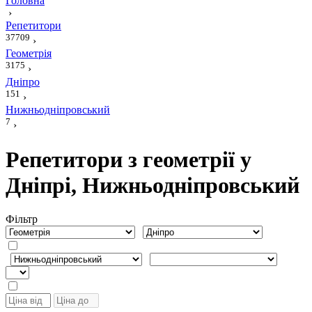
Головна
›
Репетитори
37709
›
Геометрія
3175
›
Дніпро
151
›
Нижньодніпровський
7
›
Репетитори з геометрії у
Дніпрі, Нижньодніпровський
Фiльтр