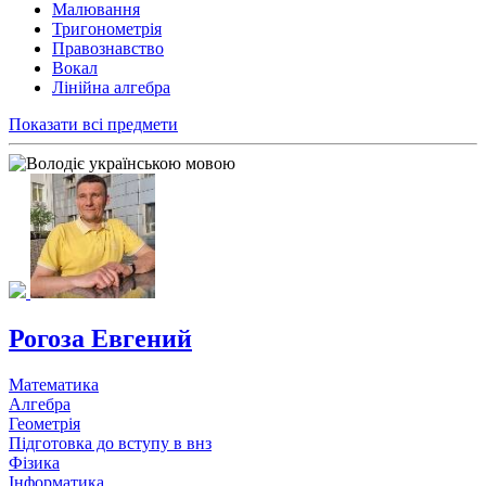
Малювання
Тригонометрія
Правознавство
Вокал
Лінійна алгебра
Показати всі предмети
Рогоза Евгений
Математика
Алгебра
Геометрія
Підготовка до вступу в внз
Фізика
Інформатика