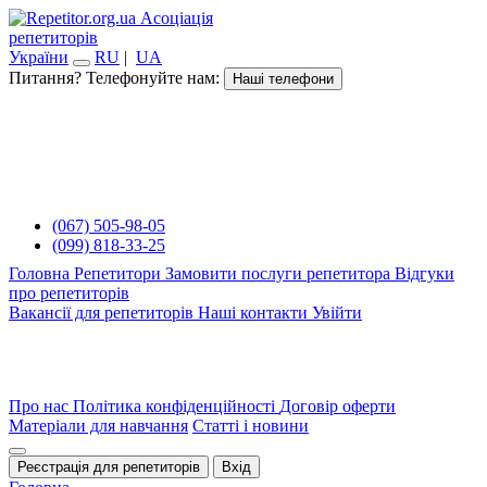
Асоціація
репетиторів
України
RU
|
UA
Питання? Телефонуйте нам:
Наші телефони
(067) 505-98-05
(099) 818-33-25
Головна
Репетитори
Замовити послуги репетитора
Відгуки
про репетиторів
Вакансії для репетиторів
Наші контакти
Увійти
Про нас
Політика конфіденційності
Договір оферти
Матеріали для навчання
Статті і новини
Реєстрація для репетиторів
Вхід