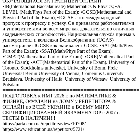
ОБУЧАЮЩИХСЯ ЗА ГРАНИЦЕЙ ОНЛАЙН.
•IB(International Baccalaureate) Mathematics & Physics; •A-
LEVEL (Math/Phys Part of the Exam); •GCSE(Mathematical and
Physical Part of the Exam); •IGCSE - это международный
пропуск к прогрессу и успеху. Он признается работодателями
и университетами во всем мире как доказательство отличных
академических способностей. Национальная служба приема в
университеты и колледжи Великобритании (UCAS)
рассматривает IGCSE как эквивалент GCSE. •SAT(Math/Phys
Part of the Exam); •SSAT(Math/Phys Part of the Exam);
•GMAT(Mathematical Part of the Exam); •GRE(Mathematical Part
of the Exam); •ACT(Mathematical Part of the Exam). University of
Toronto, Stockholms universitet, University of Bonn, Freie
Universität Berlin University of Vienna, Comenius University
Bratislava, University of Haifa, University of Warsaw, University of
Potsdam
================================================
ПОДГОТОВКА к НМТ 2026 г. по МАТЕМАТИКЕ &
ФИЗИКЕ, ОФФЛАЙН на ДОМУ у РЕПЕТИТОРА &
ОНЛАЙН по ВСЕЙ УКРАИНЕ и ВСЕМУ МИРУ,
СЕРТИФИЦИРОВАННЫЙ ЭКЗАМЕНАТОР с 2007 г.
ТЕСТЫ В НАЛИЧИИ!!!
https://parta.com.ua/repetitors/view/10798/
https://www.education.ua/repetitors/5721/
================================================