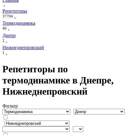
Главная
›
Репетиторы
37704
›
Термодинамика
46
›
Днепр
2
›
Нижнеднепровский
1
›
Репетиторы по
термодинамике в Днепре,
Нижнеднепровский
Фильтр