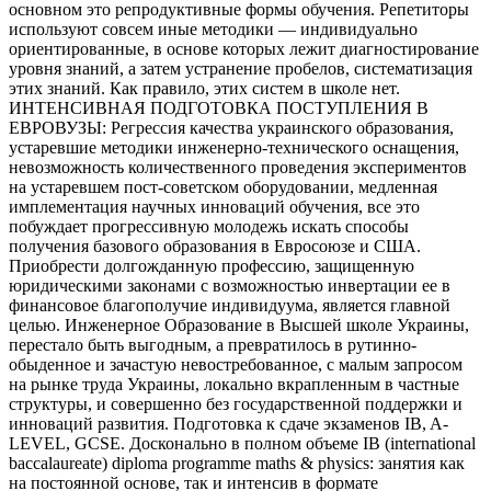
основном это репродуктивные формы обучения. Репетиторы
используют совсем иные методики — индивидуально
ориентированные, в основе которых лежит диагностирование
уровня знаний, а затем устранение пробелов, систематизация
этих знаний. Как правило, этих систем в школе нет.
ИНТЕНСИВНАЯ ПОДГОТОВКА ПОСТУПЛЕНИЯ В
ЕВРОВУЗЫ: Регрессия качества украинского образования,
устаревшие методики инженерно-технического оснащения,
невозможность количественного проведения экспериментов
на устаревшем пост-советском оборудовании, медленная
имплементация научных инноваций обучения, все это
побуждает прогрессивную молодежь искать способы
получения базового образования в Евросоюзе и США.
Приобрести долгожданную профессию, защищенную
юридическими законами с возможностью инвертации ее в
финансовое благополучие индивидуума, является главной
целью. Инженерное Образование в Высшей школе Украины,
перестало быть выгодным, а превратилось в рутинно-
обыденное и зачастую невостребованное, с малым запросом
на рынке труда Украины, локально вкрапленным в частные
структуры, и совершенно без государственной поддержки и
инноваций развития. Подготовка к сдаче экзаменов IB, A-
LEVEL, GCSE. Досконально в полном объеме IB (international
baccalaureate) diploma programme maths & physics: занятия как
на постоянной основе, так и интенсив в формате