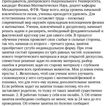
Преподаватель Днепровского Национального Университета,
кандидат Физико-Математических Наук, доцент кафедры
Механотроники, ФТФ. Чаще всего, когда уровень начальной
вовлечённости низок, ученика приходится удивлять. Для
естественника это не составляет труда – поскольку
современный мир окружён прикладным воплощением физики
и математики. Ученик, вовлечённый в дисциплину, начинает
решать задачи и расширять, необходимый фундаментальный и
фактический кругозор уже для самого себя. В процессе
обучения ученик проявляет свои слабые и сильные стороны,
так что, начиная со второго – третьего урока, занятия
приобретают сугубо индивидуальную форму. При этом
занятия состоят примерно из трёх равных частей: изложение
нового теоретического материала в виде открытой дискуссии,
совместное решение задач по новому материалу, разбор
ошибок в решениях задач по старому материалу с глубоким
обсуждением всех проблемных моментов. Мои условия очень
просты: 1. Желательно, чтоб сам ученик хотел улучшить
сложившуюся у него ситуацию с математикой/физикой и
понимал, что для этого ему нужны дополнительные занятия.
Если ребёнок ходит на занятия только потому, что его
заставляют родители, то толку от таких занятий существенно
меньше. 2. Я работаю только у себя или онлайн. 3. Об отмене
занятия необходимо сообщать не менее, чем за 24 часа до его
проведения. Об отмене занятия по болезни сообщают