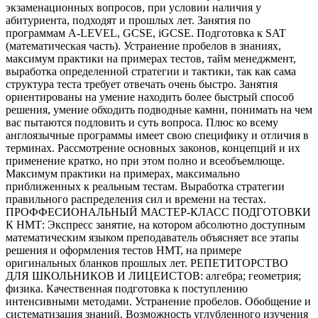
экзаменационных вопросов, при условии наличия у
абитуриента, подходят и прошлых лет. Занятия по
программам A-LEVEL, GCSE, iGCSE. Подготовка к SAT
(математическая часть). Устранение пробелов в знаниях,
максимум практики на примерах тестов, тайм менеджмент,
выработка определенной стратегии и тактики, так как сама
структура теста требует отвечать очень быстро. Занятия
ориентированы на умение находить более быстрый способ
решения, умение обходить подводные камни, понимать на чем
вас пытаются подловить и суть вопроса. Плюс ко всему
англоязычные программы имеет свою специфику и отличия в
терминах. Рассмотрение основных законов, концепций и их
применение кратко, но при этом полно и всеобъемлюще.
Максимум практики на примерах, максимально
приближенных к реальным тестам. Выработка стратегии
правильного распределения сил и времени на тестах.
ПРОФФЕСИОНАЛЬНЫЙ МАСТЕР-КЛАСС ПОДГОТОВКИ
К НМТ: Экспресс занятие, на котором абсолютно доступным
математическим языком преподаватель объясняет все этапы
решения и оформления тестов НМТ, на примере
оригинальных бланков прошлых лет. РЕПЕТИТОРСТВО
ДЛЯ ШКОЛЬНИКОВ И ЛИЦЕИСТОВ: алгебра; геометрия;
физика. Качественная подготовка к поступлению
интенсивными методами. Устранение пробелов. Обобщение и
систематизация знаний. Возможность углубленного изучения