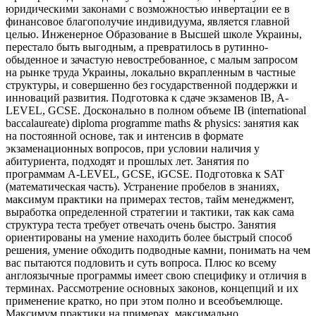
юридическими законами с возможностью инвертации ее в
финансовое благополучие индивидуума, является главной
целью. Инженерное Образование в Высшей школе Украины,
перестало быть выгодным, а превратилось в рутинно-
обыденное и зачастую невостребованное, с малым запросом
на рынке труда Украины, локально вкрапленным в частные
структуры, и совершенно без государственной поддержки и
инноваций развития. Подготовка к сдаче экзаменов IB, A-
LEVEL, GCSE. Досконально в полном объеме IB (international
baccalaureate) diploma programme maths & physics: занятия как
на постоянной основе, так и интенсив в формате
экзаменационных вопросов, при условии наличия у
абитуриента, подходят и прошлых лет. Занятия по
программам A-LEVEL, GCSE, iGCSE. Подготовка к SAT
(математическая часть). Устранение пробелов в знаниях,
максимум практики на примерах тестов, тайм менеджмент,
выработка определенной стратегии и тактики, так как сама
структура теста требует отвечать очень быстро. Занятия
ориентированы на умение находить более быстрый способ
решения, умение обходить подводные камни, понимать на чем
вас пытаются подловить и суть вопроса. Плюс ко всему
англоязычные программы имеет свою специфику и отличия в
терминах. Рассмотрение основных законов, концепций и их
применение кратко, но при этом полно и всеобъемлюще.
Максимум практики на примерах, максимально