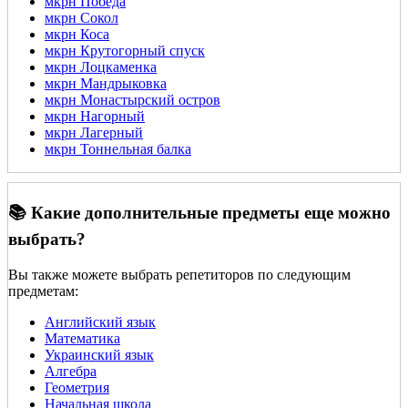
мкрн Победа
мкрн Сокол
мкрн Коса
мкрн Крутогорный спуск
мкрн Лоцкаменка
мкрн Мандрыковка
мкрн Монастырский остров
мкрн Нагорный
мкрн Лагерный
мкрн Тоннельная балка
📚 Какие дополнительные предметы еще можно
выбрать?
Вы также можете выбрать репетиторов по следующим
предметам:
Английский язык
Математика
Украинский язык
Алгебра
Геометрия
Начальная школа