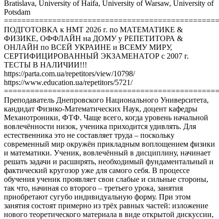
Bratislava, University of Haifa, University of Warsaw, University of
Potsdam
================================================
ПОДГОТОВКА к НМТ 2026 г. по МАТЕМАТИКЕ &
ФИЗИКЕ, ОФФЛАЙН на ДОМУ у РЕПЕТИТОРА &
ОНЛАЙН по ВСЕЙ УКРАИНЕ и ВСЕМУ МИРУ,
СЕРТИФИЦИРОВАННЫЙ ЭКЗАМЕНАТОР с 2007 г.
ТЕСТЫ В НАЛИЧИИ!!!
https://parta.com.ua/repetitors/view/10798/
https://www.education.ua/repetitors/5721/
================================================
Преподаватель Днепровского Национального Университета,
кандидат Физико-Математических Наук, доцент кафедры
Механотроники, ФТФ. Чаще всего, когда уровень начальной
вовлечённости низок, ученика приходится удивлять. Для
естественника это не составляет труда – поскольку
современный мир окружён прикладным воплощением физики
и математики. Ученик, вовлечённый в дисциплину, начинает
решать задачи и расширять, необходимый фундаментальный и
фактический кругозор уже для самого себя. В процессе
обучения ученик проявляет свои слабые и сильные стороны,
так что, начиная со второго – третьего урока, занятия
приобретают сугубо индивидуальную форму. При этом
занятия состоят примерно из трёх равных частей: изложение
нового теоретического материала в виде открытой дискуссии,