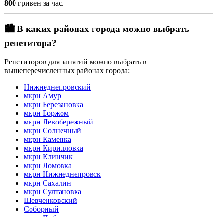
800
гривен за час.
🏙️ В каких районах города можно выбрать
репетитора?
Репетиторов для занятий можно выбрать в
вышеперечисленных районах города:
Нижнеднепровский
мкрн Амур
мкрн Березановка
мкрн Боржом
мкрн Левобережный
мкрн Солнечный
мкрн Каменка
мкрн Кирилловка
мкрн Клинчик
мкрн Ломовка
мкрн Нижнеднепровск
мкрн Сахалин
мкрн Султановка
Шевченковский
Соборный