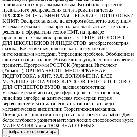
приближенных к реальным тестам. Выработка стратегии
правильного распределения сил и времени на тестах.
ПРОФФЕСИОНАЛЬНЫЙ МАСТЕР-КЛАСС ПОДГОТОВКИ
К НМТ: Экспресс занятие, на котором абсолютно доступным
математическим языком преподаватель объясняет все этапы
решения и оформления тестов НМТ, на примере
оригинальных бланков прошлых лет. РЕПЕТИТОРСТВО
ДЛЯ ШКОЛЬНИКОВ И ЛИЦЕИСТОВ: алгебра; геометрия;
физика. Качественная подготовка к поступлению
интенсивными методами. Устранение пробелов. Обобщение и
систематизация знаний. Возможность углубленного изучения
предмета. Программы РОСТОК (Украина), Интеллект
(Украина), OPTIMA SHOOL. МНОГОГРАННАЯ
ПОДГОТОВКА в ЛИТ, УАЛ, ДОЛИФМП НА БАЗЕ
МЛАДШИХ И СТАРШИХ КЛАССОВ. РЕПЕТИТОРСТВО
ДЛЯ СТУДЕНТОВ ВУЗОВ: высшая математика;
математический анализ; дифференциальные уравнения;
линейная алгебра; аналитическая геометрия; теория
вероятностей и математическая статистика; все виды
математических дисциплин; Теоретическая механика.
Помощь в выполнении контрольных и расчетных работ. Для
более глубокого развития математических способностей курс:
МАТЕМАТИКА для ЛЮБОЗНАТЕЛЬНЫХ.
Выбрать этого репетитора