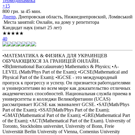
Термодинамика
+15
800 грн. за 45 мин.
Днепр
, Днепровская область, Нижнеднепровский, Ломівський
Места занятий: Онлайн, на дому у репетитора
Кандидат наук (опыт 25 лет)
★★★★★
40
•МАТЕМАТИКА & ФИЗИКА ДЛЯ УКРАИНЦЕВ
ОБУЧАЮЩИХСЯ ЗА ГРАНИЦЕЙ ОНЛАЙН.
•IB(International Baccalaureate) Mathematics & Physics; •A-
LEVEL (Math/Phys Part of the Exam); •GCSE(Mathematical and
Physical Part of the Exam); •IGCSE - это международный
пропуск к прогрессу и успеху. Он признается работодателями
и университетами во всем мире как доказательство отличных
академических способностей. Национальная служба приема в
университеты и колледжи Великобритании (UCAS)
рассматривает IGCSE как эквивалент GCSE. •SAT(Math/Phys
Part of the Exam); •SSAT(Math/Phys Part of the Exam);
•GMAT(Mathematical Part of the Exam); •GRE(Mathematical Part
of the Exam); •ACT(Mathematical Part of the Exam). University of
Toronto, Stockholms universitet, University of Bonn, Freie
Universität Berlin University of Vienna, Comenius University