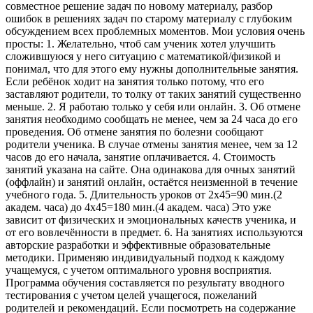
совместное решение задач по новому материалу, разбор
ошибок в решениях задач по старому материалу с глубоким
обсуждением всех проблемных моментов. Мои условия очень
просты: 1. Желательно, чтоб сам ученик хотел улучшить
сложившуюся у него ситуацию с математикой/физикой и
понимал, что для этого ему нужны дополнительные занятия.
Если ребёнок ходит на занятия только потому, что его
заставляют родители, то толку от таких занятий существенно
меньше. 2. Я работаю только у себя или онлайн. 3. Об отмене
занятия необходимо сообщать не менее, чем за 24 часа до его
проведения. Об отмене занятия по болезни сообщают
родители ученика. В случае отмены занятия менее, чем за 12
часов до его начала, занятие оплачивается. 4. Стоимость
занятий указана на сайте. Она одинакова для очных занятий
(оффлайн) и занятий онлайн, остаётся неизменной в течение
учебного года. 5. Длительность уроков от 2x45=90 мин.(2
академ. часа) до 4x45=180 мин.(4 академ. часа) Это уже
зависит от физических и эмоциональных качеств ученика, и
от его вовлечённости в предмет. 6. На занятиях используются
авторские разработки и эффективные образовательные
методики. Применяю индивидуальный подход к каждому
учащемуся, с учетом оптимального уровня восприятия.
Программа обучения составляется по результату вводного
тестирования с учетом целей учащегося, пожеланий
родителей и рекомендаций. Если посмотреть на содержание