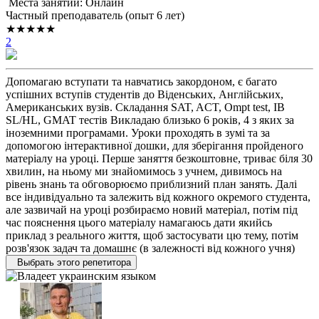
Места занятий: Онлайн
Частный преподаватель (опыт 6 лет)
★★★★★
2
Допомагаю вступати та навчатись закордоном, є багато
успішних вступів студентів до Віденських, Англійських,
Американських вузів. Складання SAT, ACT, Ompt test, IB
SL/HL, GMAT тестів Викладаю близько 6 років, 4 з яких за
іноземними програмами. Уроки проходять в зумі та за
допомогою інтерактивної дошки, для зберігання пройденого
матеріалу на уроці. Перше заняття безкоштовне, триває біля 30
хвилин, на ньому ми знайомимось з учнем, дивимось на
рівень знань та обговорюємо приблизний план занять. Далі
все індивідуально та залежить від кожного окремого студента,
але зазвичай на уроці розбираємо новий матеріал, потім під
час пояснення цього матеріалу намагаюсь дати якийсь
приклад з реального життя, щоб застосувати цю тему, потім
розв'язок задач та домашнє (в залежності від кожного учня)
Выбрать этого репетитора