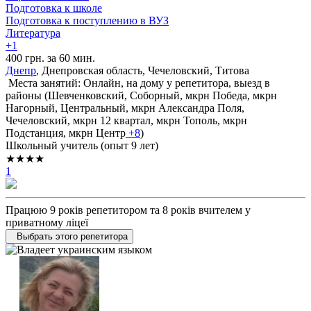
Подготовка к школе
Подготовка к поступлению в ВУЗ
Литература
+1
400 грн. за 60 мин.
Днепр
, Днепровская область, Чечеловский, Титова
Места занятий: Онлайн, на дому у репетитора, выезд в
районы (
Шевченковский,
Соборный,
мкрн Победа,
мкрн
Нагорный,
Центральный,
мкрн Александра Поля,
Чечеловский,
мкрн 12 квартал,
мкрн Тополь,
мкрн
Подстанция,
мкрн Центр
+8
)
Школьный учитель (опыт 9 лет)
★★★★
1
Працюю 9 років репетитором та 8 років вчителем у
приватному ліцеї
Выбрать этого репетитора