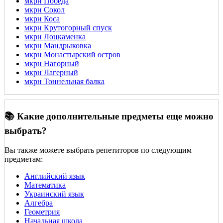
мкрн Победа
мкрн Сокол
мкрн Коса
мкрн Крутогорный спуск
мкрн Лоцкаменка
мкрн Мандрыковка
мкрн Монастырский остров
мкрн Нагорный
мкрн Лагерный
мкрн Тоннельная балка
📚 Какие дополнительные предметы еще можно
выбрать?
Вы также можете выбрать репетиторов по следующим
предметам:
Английский язык
Математика
Украинский язык
Алгебра
Геометрия
Начальная школа