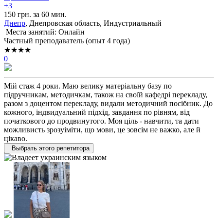
+3
150 грн. за 60 мин.
Днепр
, Днепровская область, Индустриальный
Места занятий: Онлайн
Частный преподаватель (опыт 4 года)
★★★★
0
Мій стаж 4 роки. Маю велику матеріальну базу по
підручникам, методичкам, також на своїй кафедрі перекладу,
разом з доцентом перекладу, видали методичний посібник. До
кожного, індвидуальний підхід, завдання по рівням, від
початкового до продвинутого. Моя ціль - навчити, та дати
можливисть зрозуіміти, що мови, це зовсім не важко, але й
цікаво.
Выбрать этого репетитора