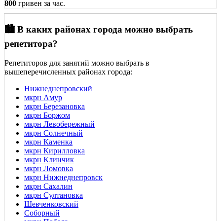
800
гривен за час.
🏙️ В каких районах города можно выбрать
репетитора?
Репетиторов для занятий можно выбрать в
вышеперечисленных районах города:
Нижнеднепровский
мкрн Амур
мкрн Березановка
мкрн Боржом
мкрн Левобережный
мкрн Солнечный
мкрн Каменка
мкрн Кирилловка
мкрн Клинчик
мкрн Ломовка
мкрн Нижнеднепровск
мкрн Сахалин
мкрн Султановка
Шевченковский
Соборный