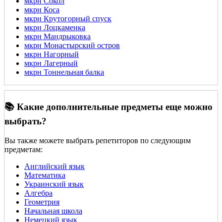
мкрн Сокол
мкрн Коса
мкрн Крутогорный спуск
мкрн Лоцкаменка
мкрн Мандрыковка
мкрн Монастырский остров
мкрн Нагорный
мкрн Лагерный
мкрн Тоннельная балка
📚 Какие дополнительные предметы еще можно
выбрать?
Вы также можете выбрать репетиторов по следующим
предметам:
Английский язык
Математика
Украинский язык
Алгебра
Геометрия
Начальная школа
Немецкий язык