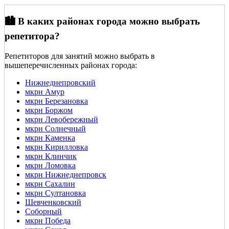
🏙️ В каких районах города можно выбрать
репетитора?
Репетиторов для занятий можно выбрать в
вышеперечисленных районах города:
Нижнеднепровский
мкрн Амур
мкрн Березановка
мкрн Боржом
мкрн Левобережный
мкрн Солнечный
мкрн Каменка
мкрн Кирилловка
мкрн Клинчик
мкрн Ломовка
мкрн Нижнеднепровск
мкрн Сахалин
мкрн Султановка
Шевченковский
Соборный
мкрн Победа