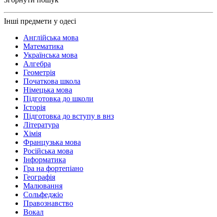
Інші предмети у одесі
Англійська мова
Математика
Українська мова
Алгебра
Геометрія
Початкова школа
Німецька мова
Підготовка до школи
Історія
Підготовка до вступу в внз
Література
Хімія
Французька мова
Російська мова
Інформатика
Гра на фортепіано
Географія
Малювання
Сольфеджіо
Правознавство
Вокал