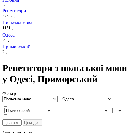
Головна
›
Репетитори
37697
›
Польська мова
1151
›
Одеса
29
›
Приморський
2
›
Репетитори з польської мови
у Одесі, Приморський
Фiльтр
Згорнути пошук