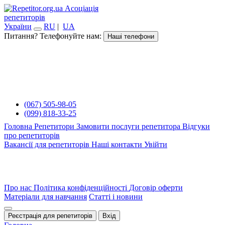
Асоціація
репетиторів
України
RU
|
UA
Питання? Телефонуйте нам:
Наші телефони
(067) 505-98-05
(099) 818-33-25
Головна
Репетитори
Замовити послуги репетитора
Відгуки
про репетиторів
Вакансії для репетиторів
Наші контакти
Увійти
Про нас
Політика конфіденційності
Договір оферти
Матеріали для навчання
Статті і новини
Реєстрація для репетиторів
Вхід