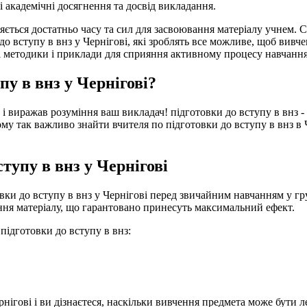
і академічні досягнення та досвід викладання.
яється достатньо часу та сил для засвоювання матеріалу учнем. 
о вступу в внз у Чернігові, які зроблять все можливе, щоб вивче
і методики і приклади для сприяння активному процесу навчання
пу в внз у Чернігові?
 і виражав розуміння ваш викладач! підготовки до вступу в внз -
Тому так важливо знайти вчителя по підготовки до вступу в внз в 
ступу в внз у Чернігові
вки до вступу в внз у Чернігові перед звичайним навчанням у гр
єння матеріалу, що гарантовано принесуть максимальний ефект.
підготовки до вступу в внз:
нігові і ви дізнаєтеся, наскільки вивчення предмета може бути л