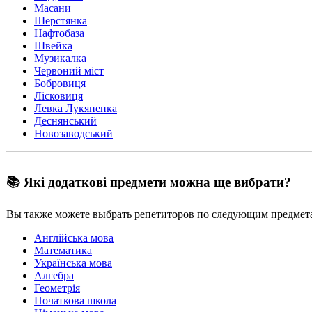
Масани
Шерстянка
Нафтобаза
Швейка
Музикалка
Червоний міст
Бобровиця
Лісковиця
Левка Лукяненка
Деснянський
Новозаводський
📚 Які додаткові предмети можна ще вибрати?
Вы также можете выбрать репетиторов по следующим предмет
Англійська мова
Математика
Українська мова
Алгебра
Геометрія
Початкова школа