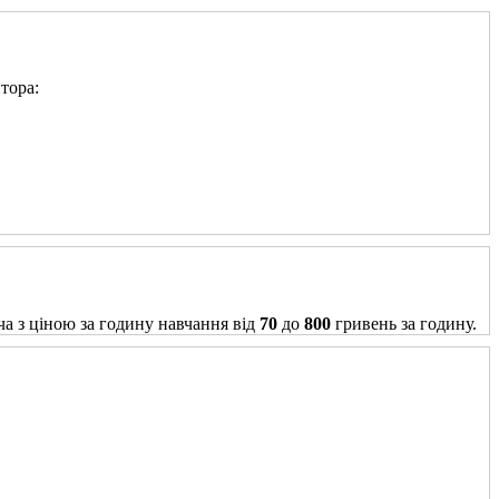
тора:
ча з ціною за годину навчання від
70
до
800
гривень за годину.