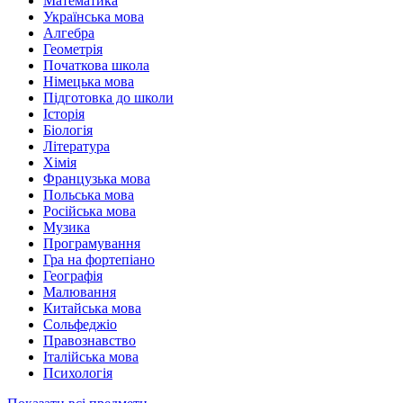
Математика
Українська мова
Алгебра
Геометрія
Початкова школа
Німецька мова
Підготовка до школи
Історія
Біологія
Література
Хімія
Французька мова
Польська мова
Російська мова
Музика
Програмування
Гра на фортепіано
Географія
Малювання
Китайська мова
Сольфеджіо
Правознавство
Італійська мова
Психологія