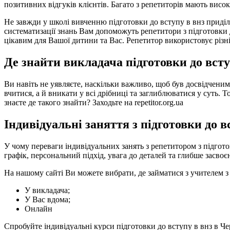
позитивних відгуків клієнтів. Багато з репетиторів мають висок
Не завжди у школі вивченню підготовки до вступу в внз приділ
систематизації знань Вам допоможуть репетитори з підготовки д
цікавим для Вашої дитини та Вас. Репетитор використовує різн
Де знайти викладача підготовки до всту
Ви навіть не уявляєте, наскільки важливо, щоб був досвідченим
вчитися, а й вникати у всі дрібниці та заглиблюватися у суть. 
знаєте де такого знайти? Заходьте на repetitor.org.ua
Індивідуальні заняття з підготовки до в
У чому переваги індивідуальних занять з репетитором з підгото
графік, персональний підхід, увага до деталей та глибше засво
На нашому сайті Ви можете вибрати, де займатися з учителем з 
У викладача;
У Вас вдома;
Онлайн
Спробуйте індивідуальні курси підготовки до вступу в внз в Чер