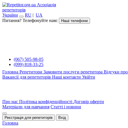
Асоціація
репетиторів
України
RU
|
UA
Питання? Телефонуйте нам:
Наші телефони
(067) 505-98-05
(099) 818-33-25
Головна
Репетитори
Замовити послуги репетитора
Відгуки про
Вакансії для репетиторів
Наші контакти
Увійти
Про нас
Політика конфіденційності
Договір оферти
Матеріали для навчання
Статті і новини
Реєстрація для репетиторів
Вхід
Головна