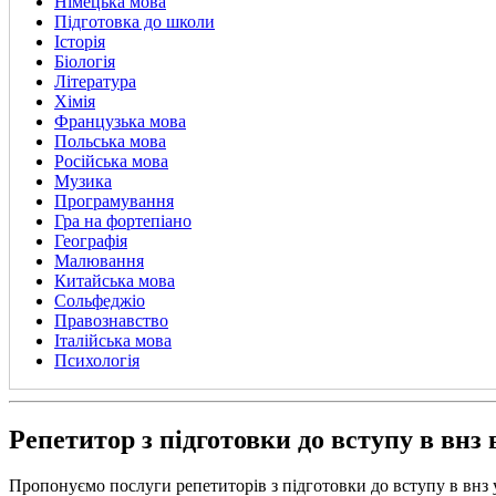
Німецька мова
Підготовка до школи
Історія
Біологія
Література
Хімія
Французька мова
Польська мова
Російська мова
Музика
Програмування
Гра на фортепіано
Географія
Малювання
Китайська мова
Сольфеджіо
Правознавство
Італійська мова
Психологія
Репетитор з підготовки до вступу в внз 
Пропонуємо послуги репетиторів з підготовки до вступу в внз 