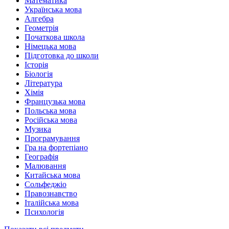
Математика
Українська мова
Алгебра
Геометрія
Початкова школа
Німецька мова
Підготовка до школи
Історія
Біологія
Література
Хімія
Французька мова
Польська мова
Російська мова
Музика
Програмування
Гра на фортепіано
Географія
Малювання
Китайська мова
Сольфеджіо
Правознавство
Італійська мова
Психологія