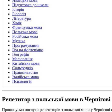
Німецька мова
Підготовка до школи
Історія
Біологія
Література
Хімія
Французька мова
Польська мова
Російська мова
Музика
Програмування
Гра на фортепіано
Географія
Малювання
Китайська мова
Сольфеджіо
Правознавство
Італійська мова
Психологія
Репетитор з польської мови в Чернігові
Пропонуємо послуги репетиторів з польської мови у Чернігові 