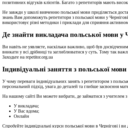
позитивних відгуків клієнтів. Багато з репетиторів мають висок
Не завжди у школі вивченню польської мови приділяється доста
знань Вам допоможуть репетитори з польської мови у Чернігові,
використовує різні методики і приклади для сприяння активно
Де знайти викладача польської мови у 
Ви навіть не уявляєте, наскільки важливо, щоб був досвідченим
вникати у всі дрібниці та заглиблюватися у суть. Тому так важл
Заходьте на repetitor.org.ua
Індивідуальні заняття з польської мови 
У чому переваги індивідуальних занять з репетитором з польськ
персональний підхід, увага до деталей та глибше засвоєння ма
На нашому сайті Ви можете вибрати, де займатися з учителем з
У викладача;
У Вас вдома;
Онлайн
Спробуйте індивідуальні курси польської мови в Чернігові і ви 