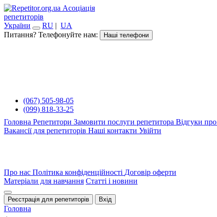
Асоціація
репетиторів
України
RU
|
UA
Питання? Телефонуйте нам:
Наші телефони
(067) 505-98-05
(099) 818-33-25
Головна
Репетитори
Замовити послуги репетитора
Відгуки про
Вакансії для репетиторів
Наші контакти
Увійти
Про нас
Політика конфіденційності
Договір оферти
Матеріали для навчання
Статті і новини
Реєстрація для репетиторів
Вхід
Головна