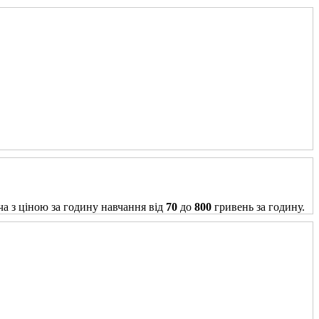
ча з ціною за годину навчання від
70
до
800
гривень за годину.