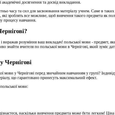
і академічні досягнення та досвід викладання.
тньо часу та сил для засвоювання матеріалу учнем. Саме в таких
 які зроблять все можливе, щоб вивчення такого предмета як пол
му процесу навчання.
Чернігові?
 і виражав розуміння ваш викладач! польської мови - предмет, як
иво знайти вчителя по польської мови в Чернігові, який зуміє да
у Чернігові
ої мови у Чернігові перед звичайним навчанням у групі? Індивід
теріалу, що гарантовано принесуть максимальний ефект.
 польської мови:
дізнаєтеся, наскільки вивчення предмета може бути легким! Ціна 