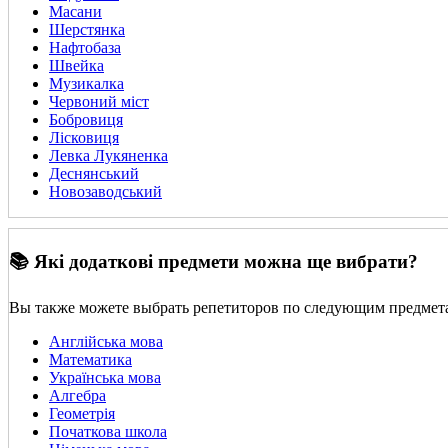
Масани
Шерстянка
Нафтобаза
Швейка
Музикалка
Червоний міст
Бобровиця
Лісковиця
Левка Лукяненка
Деснянський
Новозаводський
📚 Які додаткові предмети можна ще вибрати?
Вы также можете выбрать репетиторов по следующим предмет
Англійська мова
Математика
Українська мова
Алгебра
Геометрія
Початкова школа