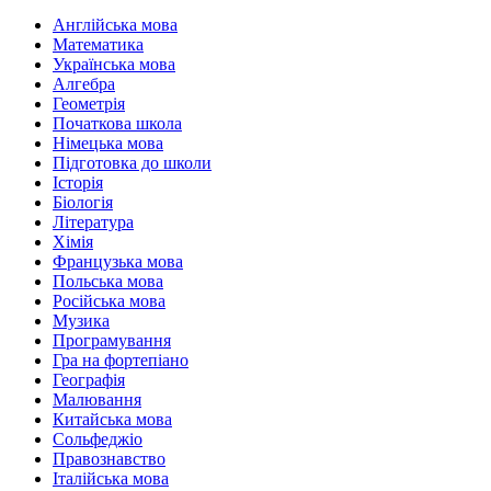
Англійська мова
Математика
Українська мова
Алгебра
Геометрія
Початкова школа
Німецька мова
Підготовка до школи
Історія
Біологія
Література
Хімія
Французька мова
Польська мова
Російська мова
Музика
Програмування
Гра на фортепіано
Географія
Малювання
Китайська мова
Сольфеджіо
Правознавство
Італійська мова