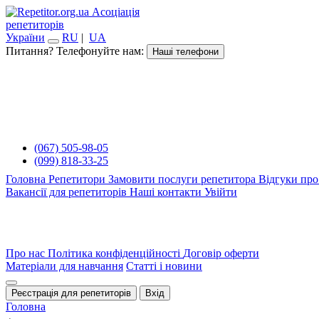
Асоціація
репетиторів
України
RU
|
UA
Питання? Телефонуйте нам:
Наші телефони
(067) 505-98-05
(099) 818-33-25
Головна
Репетитори
Замовити послуги репетитора
Відгуки про
Вакансії для репетиторів
Наші контакти
Увійти
Про нас
Політика конфіденційності
Договір оферти
Матеріали для навчання
Статті і новини
Реєстрація для репетиторів
Вхід
Головна