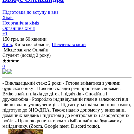
Підготовка до вступу в внз
Хімія
Неорганічна хімія
Органічна хімія
+1
150 грн. за 60 хвилин
Київ
, Київська область,
Шевченківський
Місце занять: Онлайн
Cтудент (досвід 2 року)
★★★★
0
- Викладацький стаж: 2 роки - Готова займатися з учнями
будь-якого віку - Поясню складні речі простими словами -
Вмію знайти підхід до діток і підлітків - Спокійна і
дружелюбна - Розроблю індивідульний план в залежності від
рівню знань учня/учениці. - Підтягну за шкільною програмою,
підготую до ЗНО/ДПА. Також надаю допомогу у виконанні
домашніх завдань і підготовці до контрольних і лабораторних
робіт. - Працюю репетитором з хімії онлайн на будь-якому
майданчику. (Zoom, Google meet, Discord тощо).