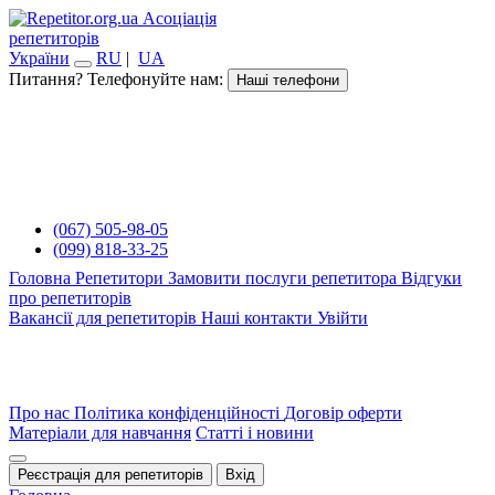
Асоціація
репетиторів
України
RU
|
UA
Питання? Телефонуйте нам:
Наші телефони
(067) 505-98-05
(099) 818-33-25
Головна
Репетитори
Замовити послуги репетитора
Відгуки
про репетиторів
Вакансії для репетиторів
Наші контакти
Увійти
Про нас
Політика конфіденційності
Договір оферти
Матеріали для навчання
Статті і новини
Реєстрація для репетиторів
Вхід