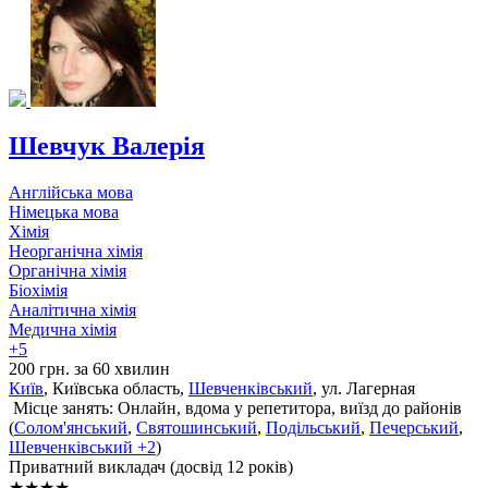
Шевчук Валерія
Англійська мова
Німецька мова
Хімія
Неорганічна хімія
Органічна хімія
Біохімія
Аналітична хімія
Медична хімія
+5
200 грн. за 60 хвилин
Київ
, Київська область,
Шевченківський
, ул. Лагерная
Місце занять: Онлайн, вдома у репетитора, виїзд до районів
(
Солом'янський
,
Святошинський
,
Подільський
,
Печерський
,
Шевченківський
+2
)
Приватний викладач (досвід 12 років)
★★★★