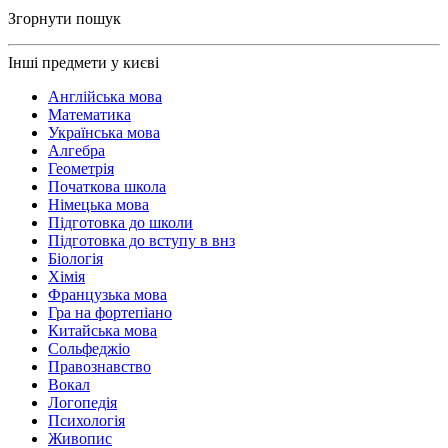
Згорнути пошук
Інші предмети у києві
Англійська мова
Математика
Українська мова
Алгебра
Геометрія
Початкова школа
Німецька мова
Підготовка до школи
Підготовка до вступу в внз
Біологія
Хімія
Французька мова
Гра на фортепіано
Китайська мова
Сольфеджіо
Правознавство
Вокал
Логопедія
Психологія
Живопис