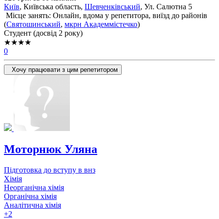
Київ
, Київська область,
Шевченківський
, Ул. Салютна 5
Місце занять: Онлайн, вдома у репетитора, виїзд до районів
(
Святошинський
,
мкрн Академмістечко
)
Cтудент (досвід 2 року)
★★★★
0
Хочу працювати з цим репетитором
Моторнюк Уляна
Підготовка до вступу в внз
Хімія
Неорганічна хімія
Органічна хімія
Аналітична хімія
+2