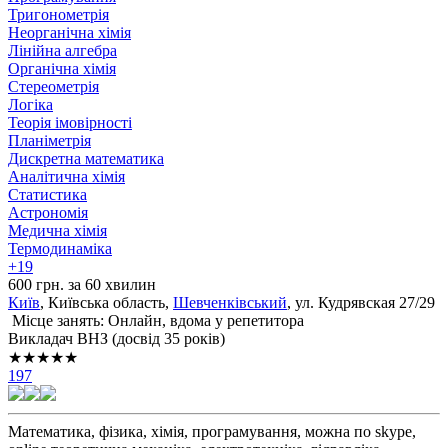
Тригонометрія
Неорганічна хімія
Лінійна алгебра
Органічна хімія
Стереометрія
Логіка
Теорія імовірності
Планіметрія
Дискретна математика
Аналітична хімія
Статистика
Астрономія
Медична хімія
Термодинаміка
+19
600 грн. за 60 хвилин
Київ
, Київська область,
Шевченківський
, ул. Кудрявская 27/29
Місце занять: Онлайн, вдома у репетитора
Викладач ВНЗ (досвід 35 років)
★★★★★
197
Математика, фізика, хімія, програмування, можна по skype,