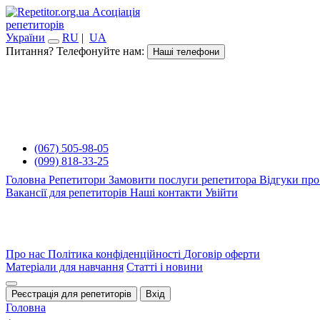
Асоціація
репетиторів
України
RU
|
UA
Питання? Телефонуйте нам:
Наші телефони
(067) 505-98-05
(099) 818-33-25
Головна
Репетитори
Замовити послуги репетитора
Відгуки про
Вакансії для репетиторів
Наші контакти
Увійти
Про нас
Політика конфіденційності
Договір оферти
Матеріали для навчання
Статті і новини
Реєстрація для репетиторів
Вхід
Головна