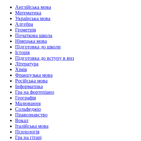
Англійська мова
Математика
Українська мова
Алгебра
Геометрія
Початкова школа
Німецька мова
Підготовка до школи
Історія
Підготовка до вступу в внз
Література
Хімія
Французька мова
Російська мова
Інформатика
Гра на фортепіано
Географія
Малювання
Сольфеджіо
Правознавство
Вокал
Італійська мова
Психологія
Гра на гітарі