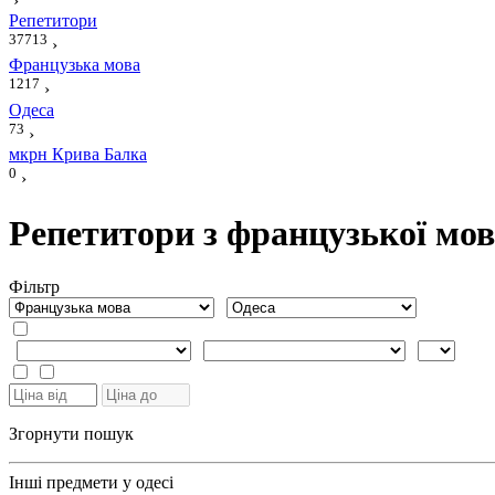
›
Репетитори
37713
›
Французька мова
1217
›
Одеса
73
›
мкрн Крива Балка
0
›
Репетитори з французької мов
Фiльтр
Згорнути пошук
Інші предмети у одесі