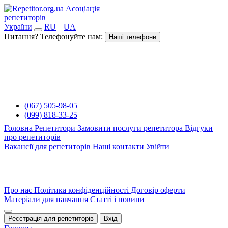
Асоціація
репетиторів
України
RU
|
UA
Питання? Телефонуйте нам:
Наші телефони
(067) 505-98-05
(099) 818-33-25
Головна
Репетитори
Замовити послуги репетитора
Відгуки
про репетиторів
Вакансії для репетиторів
Наші контакти
Увійти
Про нас
Політика конфіденційності
Договір оферти
Матеріали для навчання
Статті і новини
Реєстрація для репетиторів
Вхід