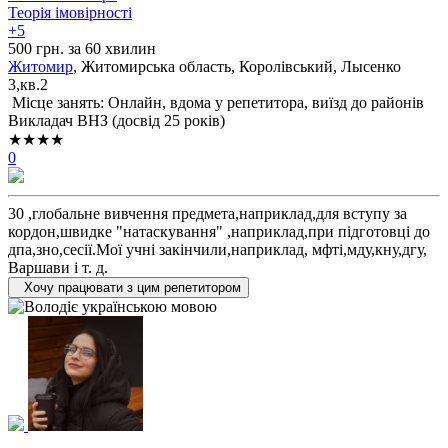
Теорія імовірності
+5
500 грн. за 60 хвилин
Житомир
, Житомирська область, Королівський, Лысенко
3,кв.2
Місце занять: Онлайн, вдома у репетитора, виїзд до районів
Викладач ВНЗ (досвід 25 років)
★★★★
0
30 ,глобальне вивчення предмета,наприклад,для вступу за
кордон,швидке "натаскування" ,наприклад,при підготовці до
дпа,зно,сесії.Мої учні закінчили,наприклад, мфті,мду,кну,дгу,
Варшави і т. д.
Хочу працювати з цим репетитором