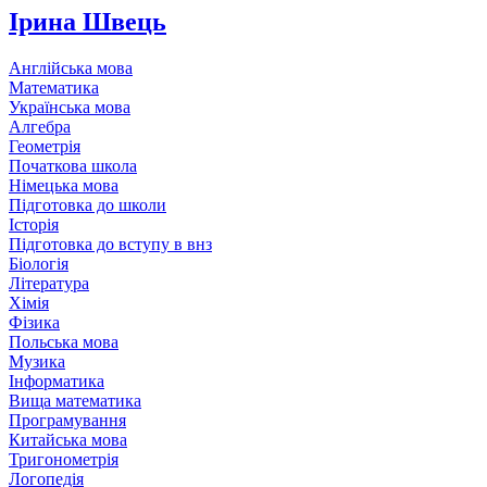
Ірина Швець
Англійська мова
Математика
Українська мова
Алгебра
Геометрія
Початкова школа
Німецька мова
Підготовка до школи
Історія
Підготовка до вступу в внз
Біологія
Література
Хімія
Фізика
Польська мова
Музика
Інформатика
Вища математика
Програмування
Китайська мова
Тригонометрія
Логопедія