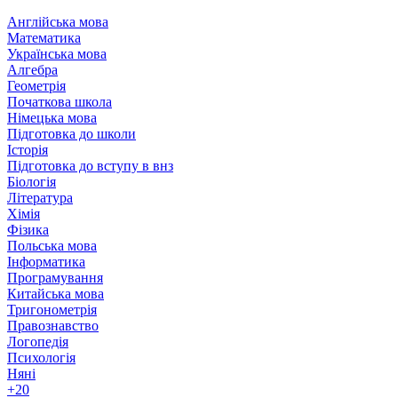
Англійська мова
Математика
Українська мова
Алгебра
Геометрія
Початкова школа
Німецька мова
Підготовка до школи
Історія
Підготовка до вступу в внз
Біологія
Література
Хімія
Фізика
Польська мова
Інформатика
Програмування
Китайська мова
Тригонометрія
Правознавство
Логопедія
Психологія
Няні
+20