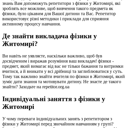
знань Вам допоможуть репетитори з фізики у Житомирі, які
зроблять все можливе, щоб вивчення такого предмета як
фізики, було цікавим для Вашої дитини та Вас. Репетитор
використовує різні методики і приклади для сприяння
активному процесу навчання.
Де знайти викладача фізики у
Житомирі?
Ви навіть не уявляєте, наскільки важливо, щоб був
досвідченим і виражав розуміння ваш викладач! фізики -
предмет, який вимагає від вас не тільки бажання та витримки
вчитися, а й вникати у всі дрібниці та заглиблюватися у суть.
Тому так важливо знайти вчителя по фізики в Житомирі, який
зуміє дати знання та мотивувати дитину. Не знаєте де такого
знайти? Заходьте на repetitor.org.ua
Індивідуальні заняття з фізики у
Житомирі
У чому переваги індивідуальних занять з репетитором з
фізики у Житомирі перед звичайним навчанням у групі?