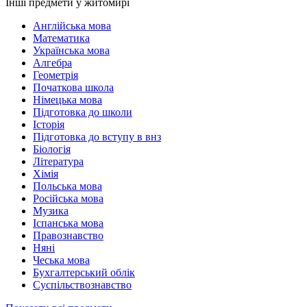
Інші предмети у житомирі
Англійська мова
Математика
Українська мова
Алгебра
Геометрія
Початкова школа
Німецька мова
Підготовка до школи
Історія
Підготовка до вступу в внз
Біологія
Література
Хімія
Польська мова
Російська мова
Музика
Іспанська мова
Правознавство
Няні
Чеська мова
Бухгалтерський облік
Суспільствознавство