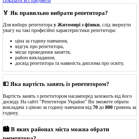
Показати всі предмети
🏅 Як правильно вибрати репетитора?
Для вибору репетитора
у Житомирі з фізики
, слід звернути
увагу на такі професійні характеристики репетитора:
ціна за годину навчання,
відгук про репетитора,
місце проведення заняття,
район викладання,
досвід репетитора та наявність диплома про освіту.
💵 Яка вартість занять із репетитором?
Вартість занять з репетитором насамперед залежить від його
досвіду. На сайті "Репетитори України" Ви зможете обрати
викладача з ціною за годину навчання від
70
до
800
гривень за
годину.
🏙️ В яких районах міста можна обрати
репетитора?