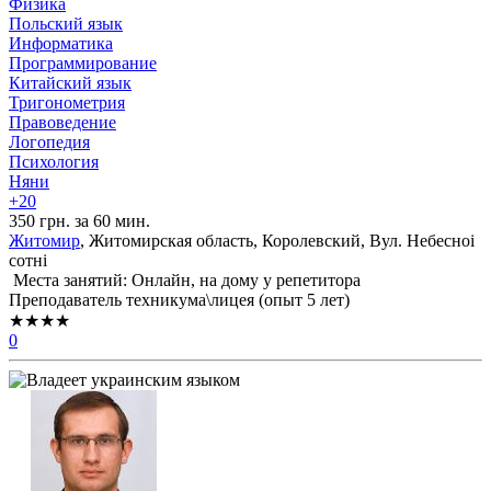
Физика
Польский язык
Информатика
Программирование
Китайский язык
Тригонометрия
Правоведение
Логопедия
Психология
Няни
+20
350 грн. за 60 мин.
Житомир
, Житомирская область, Королевский, Вул. Небесноі
сотні
Места занятий: Онлайн, на дому у репетитора
Преподаватель техникума\лицея (опыт 5 лет)
★★★★
0