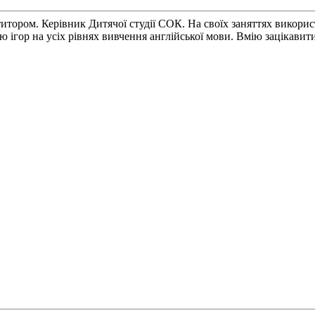
титором. Керівник Дитячої студії СОК. На своїх заняттях викорис
ігор на усіх рівнях вивчення англійської мови. Вмію зацікавити