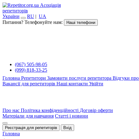
Асоціація
репетиторів
України
RU
|
UA
Питання? Телефонуйте нам:
Наші телефони
(067) 505-98-05
(099) 818-33-25
Головна
Репетитори
Замовити послуги репетитора
Відгуки про
Вакансії для репетиторів
Наші контакти
Увійти
Про нас
Політика конфіденційності
Договір оферти
Матеріали для навчання
Статті і новини
Реєстрація для репетиторів
Вхід
Головна