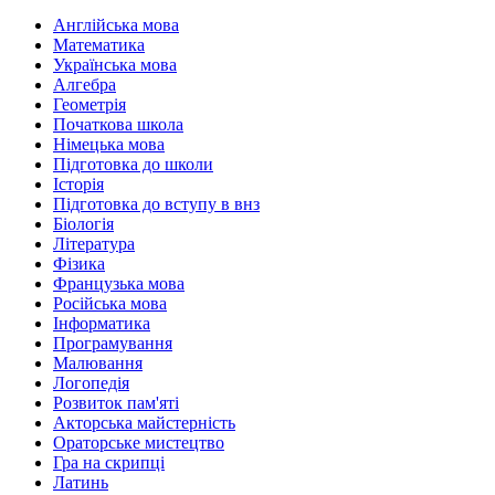
Англійська мова
Математика
Українська мова
Алгебра
Геометрія
Початкова школа
Німецька мова
Підготовка до школи
Історія
Підготовка до вступу в внз
Біологія
Література
Фізика
Французька мова
Російська мова
Інформатика
Програмування
Малювання
Логопедія
Розвиток пам'яті
Акторська майстерність
Ораторське мистецтво
Гра на скрипці
Латинь