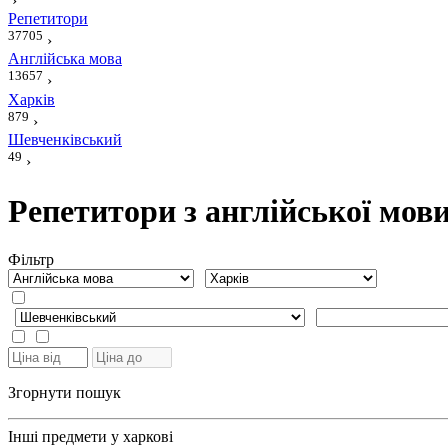
›
Репетитори
37705
›
Англійська мова
13657
›
Харків
879
›
Шевченківський
49
›
Репетитори з англійської мов
Фiльтр
Згорнути пошук
Інші предмети у харкові