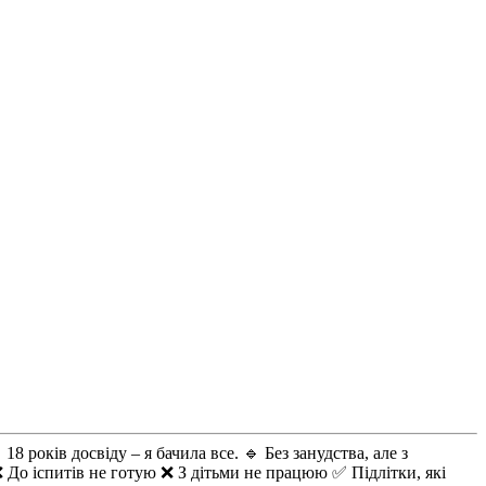
 років досвіду – я бачила все. 🔹 Без занудства, але з
❌ До іспитів не готую ❌ З дітьми не працюю ✅ Підлітки, які