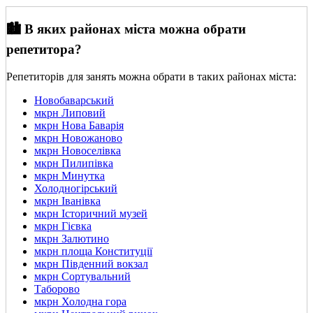
🏙️ В яких районах міста можна обрати
репетитора?
Репетиторів для занять можна обрати в таких районах міста:
Новобаварський
мкрн Липовий
мкрн Нова Баварія
мкрн Новожаново
мкрн Новоселівка
мкрн Пилипівка
мкрн Минутка
Холодногірський
мкрн Іванівка
мкрн Історичний музей
мкрн Гієвка
мкрн Залютино
мкрн площа Конституції
мкрн Південний вокзал
мкрн Сортувальний
Таборово
мкрн Холодна гора