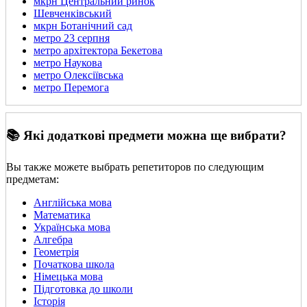
мкрн Центральний ринок
Шевченківський
мкрн Ботанічний сад
метро 23 серпня
метро архітектора Бекетова
метро Наукова
метро Олексіївська
метро Перемога
📚 Які додаткові предмети можна ще вибрати?
Вы также можете выбрать репетиторов по следующим
предметам:
Англійська мова
Математика
Українська мова
Алгебра
Геометрія
Початкова школа
Німецька мова
Підготовка до школи
Історія