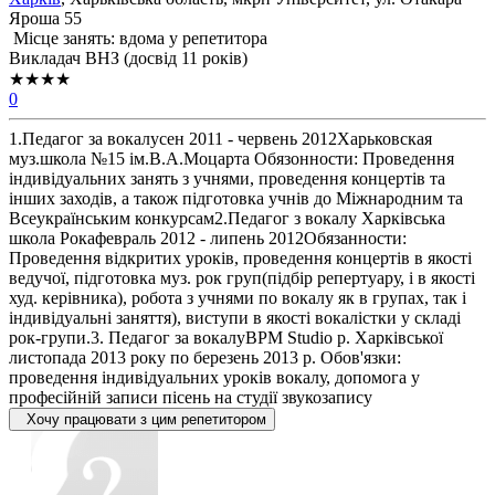
Яроша 55
Місце занять: вдома у репетитора
Викладач ВНЗ (досвід 11 років)
★★★★
0
1.Педагог за вокалусен 2011 - червень 2012Харьковская
муз.школа №15 ім.В.А.Моцарта Обязонности: Проведення
індивідуальних занять з учнями, проведення концертів та
інших заходів, а також підготовка учнів до Міжнародним та
Всеукраїнським конкурсам2.Педагог з вокалу Харківська
школа Рокафевраль 2012 - липень 2012Обязанности:
Проведення відкритих уроків, проведення концертів в якості
ведучої, підготовка муз. рок груп(підбір репертуару, і в якості
худ. керівника), робота з учнями по вокалу як в групах, так і
індивідуальні заняття), виступи в якості вокалістки у складі
рок-групи.3. Педагог за вокалуВРМ Studio р. Харківської
листопада 2013 року по березень 2013 р. Обов'язки:
проведення індивідуальних уроків вокалу, допомога у
професійній записи пісень на студії звукозапису
Хочу працювати з цим репетитором