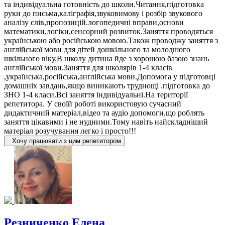
та індивідуальна готовність до школи.Читання,підготовка
руки до письма,каліграфія,звуковимову і розбір звукового
аналізу слів,пропозицій.логопедичні вправи,основи
математики,логіки,сенсорний розвиток.Заняття проводяться
українською або російською мовою.Також проводжу заняття з
англійської мови для дітей дошкільного та молодшого
шкільного віку.В школу дитина йде з хорошою базою знань
англійської мови.Заняття для школярів 1-4 класів
,українська,російська,англійська мови.Допомога у підготовці
домашніх завдань,якщо виникають труднощі .підготовка до
ЗНО 1-4 класи.Всі заняття індивідуальні.На території
репетитора. У своїй роботі використовую сучасний
дидактичний матеріал,відео та аудіо допомоги,що роблять
заняття цікавими і не нудними.Тому навіть найскладніший
матеріал розучування легко і просто!!!
Хочу працювати з цим репетитором
Резниченко Елена