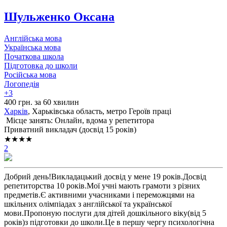
Шульженко Оксана
Англійська мова
Українська мова
Початкова школа
Підготовка до школи
Російська мова
Логопедія
+3
400 грн. за 60 хвилин
Харків
, Харьківська область, метро Героїв праці
Місце занять: Онлайн, вдома у репетитора
Приватний викладач (досвід 15 років)
★★★★
2
Добрий день!Викладацький досвід у мене 19 років.Досвід
репетиторства 10 років.Мої учні мають грамоти з різних
предметів.Є активними учасниками і переможцями на
шкільних олімпіадах з англійської та української
мови.Пропоную послуги для дітей дошкільного віку(від 5
років)з підготовки до школи.Це в першу чергу психологічна