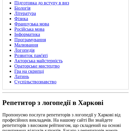
Підготовка до вступу в внз
Біологія
Література
Фізика
Французька мова
Російська мова
Інформатика
Програмування
Малювання
Логопедія
Розвиток пам'яті
Акторська майстерність
Ораторське мистецтво
Гра на скрипці
Латинь
Суспільствознавство
Репетитор з логопедії в Харкові
Пропонуємо послуги репетиторів з логопедії у Харкові від
професійних викладачів. На нашому сайті Ви знайдете
репетиторів з високим рейтингом, що складений на основі
позитивних відгуків клієнтів. Багато з репетиторів мають