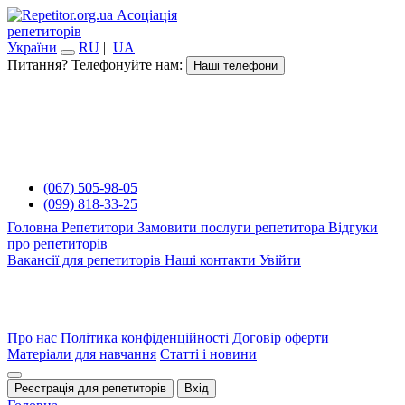
Асоціація
репетиторів
України
RU
|
UA
Питання? Телефонуйте нам:
Наші телефони
(067) 505-98-05
(099) 818-33-25
Головна
Репетитори
Замовити послуги репетитора
Відгуки
про репетиторів
Вакансії для репетиторів
Наші контакти
Увійти
Про нас
Політика конфіденційності
Договір оферти
Матеріали для навчання
Статті і новини
Реєстрація для репетиторів
Вхід