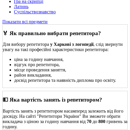
Гра на скрипці
Латинь
Суспільствознавство
Показати всі предмети
🏅 Як правильно вибрати репетитора?
Для вибору репетитора
у Харкові з логопедії
, слід звернути
увагу на такі професійні характеристики репетитора:
ціна за годину навчання,
відгук про репетитора,
місце проведення заняття,
район викладання,
досвід репетитора та наявність диплома про освіту.
💵 Яка вартість занять із репетитором?
Вартість занять з репетитором насамперед залежить від його
досвіду. На сайті "Репетитори України" Ви зможете обрати
викладача з ціною за годину навчання від
70
до
800
гривень за
годину.