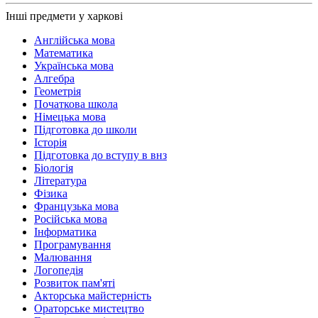
Інші предмети у харкові
Англійська мова
Математика
Українська мова
Алгебра
Геометрія
Початкова школа
Німецька мова
Підготовка до школи
Історія
Підготовка до вступу в внз
Біологія
Література
Фізика
Французька мова
Російська мова
Інформатика
Програмування
Малювання
Логопедія
Розвиток пам'яті
Акторська майстерність
Ораторське мистецтво