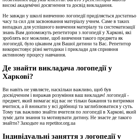
високі академічні досягнення та досвід викладання.
Не завжди у школі вивченню логопедії приділяється достатньо
часу та сил для засвоювання матеріалу учнем. Саме в таких
випадках для успішного вивчення матеріалу та систематизації
знань Вам допоможуть репетитори з логопедії у Харкові, які
зроблять все можливе, щоб вивчення такого предмета як
логопедії, було цікавим для Вашої дитини та Вас. Репетитор
використовує різні методики і приклади для сприяння
активному процесу навчання.
Де знайти викладача логопедії у
Харкові?
Ви навіть не уявляєте, наскільки важливо, щоб був
досвідченим і виражав розуміння ваш викладач! логопедії -
предмет, який вимагає від вас не тільки бажання та витримки
вчитися, а й вникати у всі дрібниці та заглиблюватися у суть.
Тому так важливо знайти вчителя по логопедії в Харкові, який
зуміє дати знання та мотивувати дитину. Не знаєте де такого
знайти? Заходьте на repetitor.org.ua
Індивідуальні заняття з логопедії у