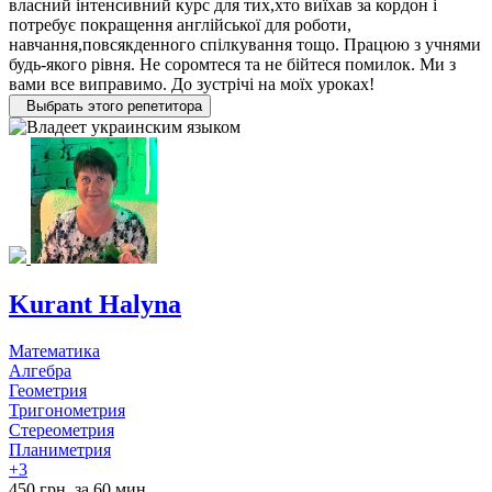
власний інтенсивний курс для тих,хто виїхав за кордон і
потребує покращення англійської для роботи,
навчання,повсякденного спілкування тощо. Працюю з учнями
будь-якого рівня. Не соромтеся та не бійтеся помилок. Ми з
вами все виправимо. До зустрічі на моїх уроках!
Выбрать этого репетитора
Kurant Halyna
Математика
Алгебра
Геометрия
Тригонометрия
Стереометрия
Планиметрия
+3
450 грн. за 60 мин.