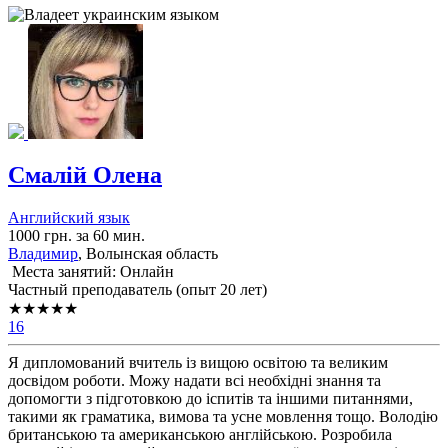
Смалій Олена
Английский язык
1000 грн. за 60 мин.
Владимир
, Волынская область
Места занятий: Онлайн
Частный преподаватель (опыт 20 лет)
★★★★★
16
Я дипломований вчитель із вищою освітою та великим
досвідом роботи. Можу надати всі необхідні знання та
допомогти з підготовкою до іспитів та іншими питаннями,
такими як граматика, вимова та усне мовлення тощо. Володію
британською та американською англійською. Розробила