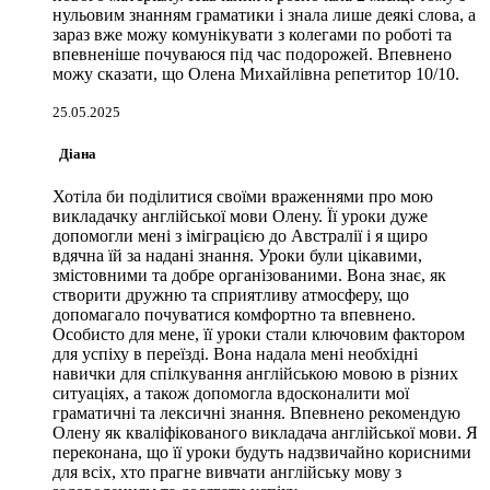
нульовим знанням граматики і знала лише деякі слова, а
зараз вже можу комунікувати з колегами по роботі та
впевненіше почуваюся під час подорожей. Впевнено
можу сказати, що Олена Михайлівна репетитор 10/10.
25.05.2025
Діана
Хотіла би поділитися своїми враженнями про мою
викладачку англійської мови Олену. Її уроки дуже
допомогли мені з іміграцією до Австралії і я щиро
вдячна їй за надані знання. Уроки були цікавими,
змістовними та добре організованими. Вона знає, як
створити дружню та сприятливу атмосферу, що
допомагало почуватися комфортно та впевнено.
Особисто для мене, її уроки стали ключовим фактором
для успіху в переїзді. Вона надала мені необхідні
навички для спілкування англійською мовою в різних
ситуаціях, а також допомогла вдосконалити мої
граматичні та лексичні знання. Впевнено рекомендую
Олену як кваліфікованого викладача англійської мови. Я
переконана, що її уроки будуть надзвичайно корисними
для всіх, хто прагне вивчати англійську мову з