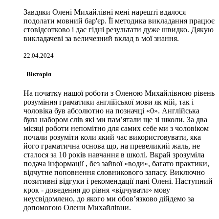
Завдяки Олені Михайлівні мені нарешті вдалося
подолати мовний бар'єр. Її методика викладання працює
стовідсотково і дає гідні результати дуже швидко. Дякую
викладачеві за величезний вклад в мої знання.
22.04.2024
Вікторія
На початку нашої роботи з Оленою Михайлівною рівень
розуміння граматики англійської мови як мій, так і
чоловіка був абсолютно на позначці «0». Англійська
була набором слів які ми памʼятали ще зі школи. За два
місяці роботи непомітно для самих себе ми з чоловіком
почали розуміти коли який час використовувати, яка
його граматична основа що, на превеликий жаль, не
сталося за 10 років навчання в школі. Вкрай зрозуміла
подача інформації , без зайвої «води», багато практики,
відчутне поповнення словникового запасу. Виключно
позитивні відгуки і рекомендації пані Олені. Наступний
крок - доведення до рівня «відчувати» мову
неусвідомлено, до якого ми обовʼязково дійдемо за
допомогою Олени Михайлівни.