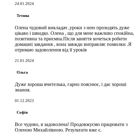
24.01.2024
Тетяна
Олена чудовий викладач ,уроки з нею проходять дуже
цікаво і швидко. Олена , що для мене важливо спокійна,
позитивна та приємна.Після заняття хочеться робити
домашні завдання , вона завжди виправляє помилки .Я
отримаю задоволення від її уроків
21.01.2024
Ольга
Дуже хороша вчителька, гарно пояснює, і дає хороші
знання.
01.12.2023
Софія
Все чудово, я задоволена! Продовжуємо працювати з
Оленою Михайлівною. Результати вже є.