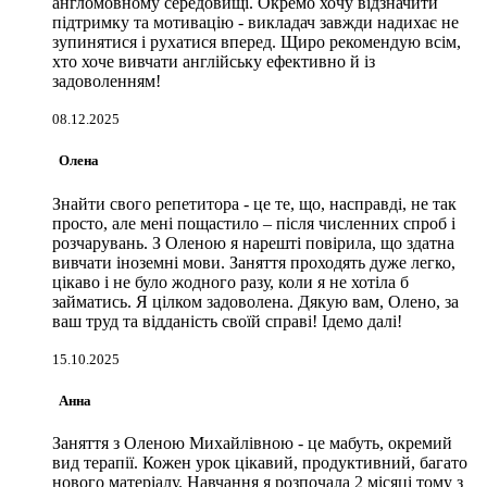
англомовному середовищі. Окремо хочу відзначити
підтримку та мотивацію - викладач завжди надихає не
зупинятися і рухатися вперед. Щиро рекомендую всім,
хто хоче вивчати англійську ефективно й із
задоволенням!
08.12.2025
Олена
Знайти свого репетитора - це те, що, насправді, не так
просто, але мені пощастило – після численних спроб і
розчарувань. З Оленою я нарешті повірила, що здатна
вивчати іноземні мови. Заняття проходять дуже легко,
цікаво і не було жодного разу, коли я не хотіла б
займатись. Я цілком задоволена. Дякую вам, Олено, за
ваш труд та відданість своїй справі! Ідемо далі!
15.10.2025
Анна
Заняття з Оленою Михайлівною - це мабуть, окремий
вид терапії. Кожен урок цікавий, продуктивний, багато
нового матеріалу. Навчання я розпочала 2 місяці тому з