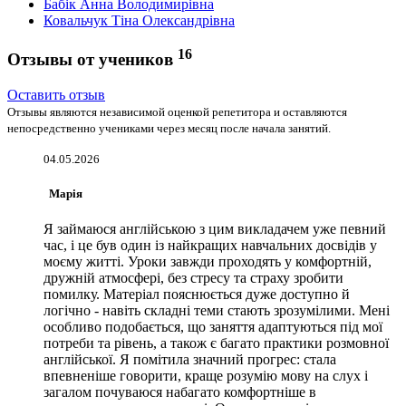
Бабік Анна Володимирівна
Ковальчук Тіна Олександрівна
16
Отзывы от учеников
Оставить отзыв
Отзывы являются независимой оценкой репетитора и оставляются
непосредственно учениками через месяц после начала занятий.
04.05.2026
Марія
Я займаюся англійською з цим викладачем уже певний
час, і це був один із найкращих навчальних досвідів у
моєму житті. Уроки завжди проходять у комфортній,
дружній атмосфері, без стресу та страху зробити
помилку. Матеріал пояснюється дуже доступно й
логічно - навіть складні теми стають зрозумілими. Мені
особливо подобається, що заняття адаптуються під мої
потреби та рівень, а також є багато практики розмовної
англійської. Я помітила значний прогрес: стала
впевненіше говорити, краще розумію мову на слух і
загалом почуваюся набагато комфортніше в