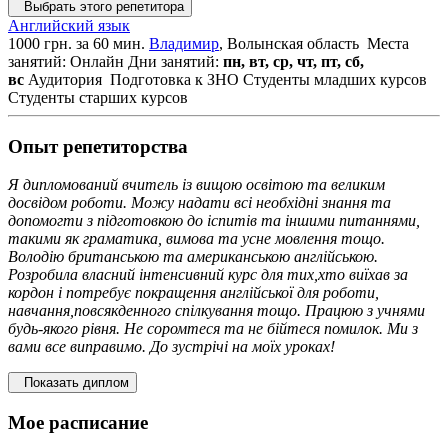
Выбрать этого репетитора
Английский язык
1000 грн. за 60 мин.
Владимир
, Волынская область
Места
занятий: Онлайн
Дни занятий:
пн, вт, ср, чт, пт, сб,
вс
Аудитория
Подготовка к ЗНО
Студенты младших курсов
Студенты старших курсов
Опыт репетиторства
Я дипломований вчитель із вищою освітою та великим
досвідом роботи. Можу надати всі необхідні знання та
допомогти з підготовкою до іспитів та іншими питаннями,
такими як граматика, вимова та усне мовлення тощо.
Володію британською та американською англійською.
Розробила власний інтенсивний курс для тих,хто виїхав за
кордон і потребує покращення англійської для роботи,
навчання,повсякденного спілкування тощо. Працюю з учнями
будь-якого рівня. Не соромтеся та не бійтеся помилок. Ми з
вами все виправимо. До зустрічі на моїх уроках!
Показать диплом
Мое расписание