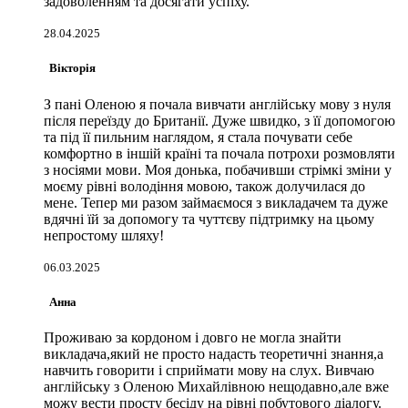
задоволенням та досягати успіху.
28.04.2025
Вікторія
З пані Оленою я почала вивчати англійську мову з нуля
після переїзду до Британії. Дуже швидко, з її допомогою
та під її пильним наглядом, я стала почувати себе
комфортно в іншій країні та почала потрохи розмовляти
з носіями мови. Моя донька, побачивши стрімкі зміни у
моєму рівні володіння мовою, також долучилася до
мене. Тепер ми разом займаємося з викладачем та дуже
вдячні їй за допомогу та чуттєву підтримку на цьому
непростому шляху!
06.03.2025
Анна
Проживаю за кордоном і довго не могла знайти
викладача,який не просто надасть теоретичні знання,а
навчить говорити і сприймати мову на слух. Вивчаю
англійську з Оленою Михайлівною нещодавно,але вже
можу вести просту бесіду на рівні побутового діалогу.