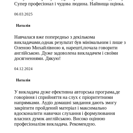
Супер професіонал і чудова людина. Найвища оцінка.
06.03.2025
Наталія
Навчалася вже попередньо з декількома
викладачами,однак результат був мінімальним і лише з
Оленою Михайлівною я, нарешті,почала говорити
англійською. Дуже задоволена викладачем і своїми
досягненнями. Дякую!
04.12.2024
Наталія
У викладача дуже ефективна авторська програма,де
говоріння і сприйняття на слух є пріоритетними
напрямками. Аудіо домашні завдання дають змогу
закріпити пройдений матеріал і максимально
вдосконалити навички слухання і формулювання
власних думок англійською. Високо оцінюю
професіоналізм викладача. Рекомендую.