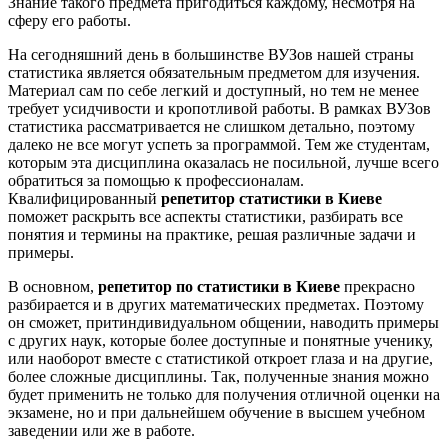
Знание такого предмета пригодиться каждому, несмотря на
сферу его работы.
На сегодняшний день в большинстве ВУЗов нашей страны
статистика является обязательным предметом для изучения.
Материал сам по себе легкий и доступный, но тем не менее
требует усидчивости и кропотливой работы. В рамках ВУЗов
статистика рассматривается не слишком детально, поэтому
далеко не все могут успеть за программой. Тем же студентам,
которым эта дисциплина оказалась не посильной, лучше всего
обратиться за помощью к профессионалам.
Квалифицированный
репетитор статистики в Киеве
поможет раскрыть все аспекты статистики, разбирать все
понятия и термины на практике, решая различные задачи и
примеры.
В основном,
репетитор по статистики в Киеве
прекрасно
разбирается и в других математических предметах. Поэтому
он сможет, притиндивидуальном общении, наводить примеры
с других наук, которые более доступные и понятные ученику,
или наоборот вместе с статистикой откроет глаза и на другие,
более сложные дисциплины. Так, полученные знания можно
будет применить не только для получения отличной оценки на
экзамене, но и при дальнейшем обучение в высшем учебном
заведении или же в работе.