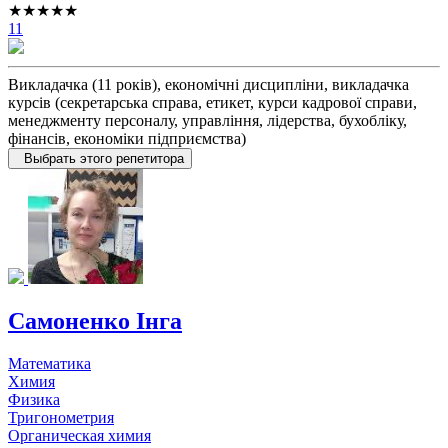
★★★★★
11
Викладачка (11 років), економічні дисципліни, викладачка
курсів (секретарська справа, етикет, курси кадрової справи,
менеджменту персоналу, управління, лідерства, бухобліку,
фінансів, економіки підприємства)
Выбрать этого репетитора
Самоненко Інга
Математика
Химия
Физика
Тригонометрия
Органическая химия