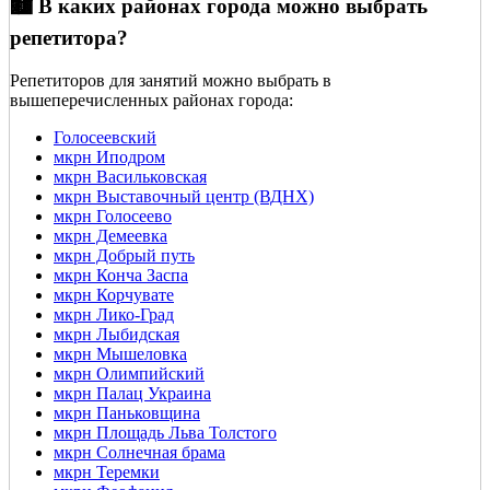
🏙️ В каких районах города можно выбрать
репетитора?
Репетиторов для занятий можно выбрать в
вышеперечисленных районах города:
Голосеевский
мкрн Иподром
мкрн Васильковская
мкрн Выставочный центр (ВДНХ)
мкрн Голосеево
мкрн Демеевка
мкрн Добрый путь
мкрн Конча Заспа
мкрн Корчувате
мкрн Лико-Град
мкрн Лыбидская
мкрн Мышеловка
мкрн Олимпийский
мкрн Палац Украина
мкрн Паньковщина
мкрн Площадь Льва Толстого
мкрн Солнечная брама
мкрн Теремки