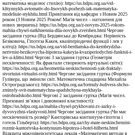
математика моделює стихію): https://us.bdpu.org.ua/vid-
klitynnykh-avtomativ-do-lisovykh-pozhezh-iak-matematyka-
modeliuie-stykhiiu.html Привітання від кафедри з Новим 2025
роком (З Новим 2025 Роком! Магія чисел – натхнення для
нових звершень): https://us.bdpu.org.ua/z-novym-2025-rokom-
mahiia-chysel-natkhnennia-dlia-novykh-zvershen.html Чергове
засідання гуртка (Від Бердянська до Кембриджа: Нерівність
Безіковича, Гіпотеза Какея, квазіперіодичні функції і лев у
клітці): https://us.bdpu.org.ua/vid-berdianska-do-kembrydzha-
nerivnist-bezikovycha-hipoteza-kakeyia-kvaziperiodychni-funktsii-i-
lev-u-klittsi.html Чергові 3 засідання гуртка (Геометрія
нескінченності: Як фрактали створюють віртуальні світи):
https://us.bdpu.org.ua/heometriia-neskinchennosti-yak-fraktaly-
stvoriuiut-virtualni-svity.html Чергове засідання гуртка (Формули
Гулівера, що змінили світ. Математична спадщина Михайла
Остроградського): https://us.bdpu.org.ua/formuly-hulivera-shcho-
zminyly-svit-matematychna-spadshchyna-mykhayla-
ostrohradskoho.html Чергові 2 засідання гуртка (Магія чисел.
Приховані зв’язки і дивовижні властивості):
https://us.bdpu.org.ua/mahiia-chysel-prykhovani-zv-iazky-i-
dyvovyzhni-vlastyvosti.html Чергове засідання гуртка (Чи має
нескінченність розмір? Канторівська континуум-гіпотеза і
готель Гільберта): https://us.bdpu.org.ua/chy-maie-neskinchennist-
rozmir-kantorivska-kontynuum-hipoteza-i-hotel-hilberta.html
Відкрита міжуніверситетська лекція «Математичні методи в