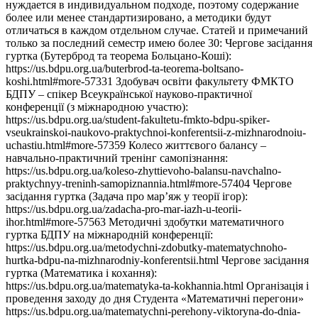
нуждается в индивидуальном подходе, поэтому содержание
более или менее стандартизировано, а методики будут
отличаться в каждом отдельном случае. Статей и примечаний
только за последний семестр имею более 30: Чергове засідання
гуртка (Бутерброд та теорема Больцано-Коші):
https://us.bdpu.org.ua/buterbrod-ta-teorema-boltsano-
koshi.html#more-57331 Здобувач освіти факультету ФМКТО
БДПУ – спікер Всеукраїнської науково-практичної
конференції (з міжнародною участю):
https://us.bdpu.org.ua/student-fakultetu-fmkto-bdpu-spiker-
vseukrainskoi-naukovo-praktychnoi-konferentsii-z-mizhnarodnoiu-
uchastiu.html#more-57359 Колесо життєвого балансу –
навчально-практичний тренінг самопізнання:
https://us.bdpu.org.ua/koleso-zhyttievoho-balansu-navchalno-
praktychnyy-treninh-samopiznannia.html#more-57404 Чергове
засідання гуртка (Задача про мар’яж у теорії ігор):
https://us.bdpu.org.ua/zadacha-pro-mar-iazh-u-teorii-
ihor.html#more-57563 Методичні здобутки математичного
гуртка БДПУ на міжнародній конференції:
https://us.bdpu.org.ua/metodychni-zdobutky-matematychnoho-
hurtka-bdpu-na-mizhnarodniy-konferentsii.html Чергове засідання
гуртка (Математика і кохання):
https://us.bdpu.org.ua/matematyka-ta-kokhannia.html Організація і
проведення заходу до дня Студента «Математичні перегони»
https://us.bdpu.org.ua/matematychni-perehony-viktoryna-do-dnia-