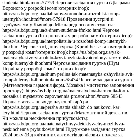
studenta.html#more-57759 Чергове засідання гуртка (Діаграми
Вороного у розробці комп'ютерних ігор):
https://us.bdpu.org.ua/diahramy-voronoho-u-rozrobtsi-komp-
iuternykh-ihor.html#more-57918 Проведення зустрічі зі
здобувачами у Львові до Міжнародного дня студента:
https://us.bdpu.org.ua/z-dnem-studenta-ffmkto.html Чергове
засідання гуртка (Інтерполяція у розробці комп'ютерних ігор):
https://us.bdpu.org.ua/interpoliatsiia-u-rozrobtsi-komp-iuternykh-
ihor.html Чергове засідання гуртка (Криві Безьє та кватерніони
у розробці комп’ютерних ігор): https://us.bdpu.org.ua/yak-
matematyka-tvoryt-mahiiu-kryvi-bezie-ta-kvaterniony-u-rozrobtsi-
komp-iuternykh-ihor.html Чергове засідання гуртка (Шум
Перліна у розробці комп’ютерних ігор):
https://us.bdpu.org.ua/shum-perlina-iak-matematyka-ozhyvliaie-svit-
komp-iuternykh-ihor.html#more-58434 Чергове засідання гуртка
(Математична гармонія форм. Мозаїка і мистецтво заповнення
простору): https://us.bdpu.org.ua/matematychna-harmoniia-form-
mozaika-i-mystetstvo-zapovnennia-prostoru.html#more-58543
Перша стаття – шлях до наукової кар’єри:
https://us.bdpu.org.ua/persha-stattia-shliakh-do-naukovoi-kar-
iery.html Чергове засідання гуртка (Математичний детектив.
Чи можлива нескінченна прибутковість):
https://us.bdpu.org.ua/matematychnyy-detektyv-chy-mozhlyva-
neskinchenna-prybutkovist.html Підсумкове засідання гуртка
2024 року (Від клітинних автоматів до лісових пожеж: як