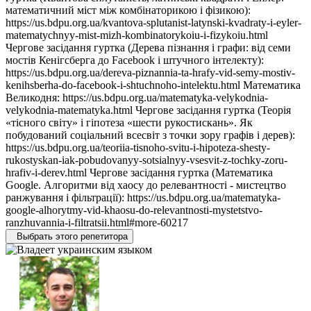
математичний міст між комбінаторикою і фізикою):
https://us.bdpu.org.ua/kvantova-splutanist-latynski-kvadraty-i-eyler-
matematychnyy-mist-mizh-kombinatorykoiu-i-fizykoiu.html
Чергове засідання гуртка (Дерева пізнання і графи: від семи
мостів Кенігсберга до Facebook і штучного інтелекту):
https://us.bdpu.org.ua/dereva-piznannia-ta-hrafy-vid-semy-mostiv-
kenihsberha-do-facebook-i-shtuchnoho-intelektu.html Математика
Великодня: https://us.bdpu.org.ua/matematyka-velykodnia-
velykodnia-matematyka.html Чергове засідання гуртка (Теорія
«тісного світу» і гіпотеза «шести рукостискань». Як
побудований соціальний всесвіт з точки зору графів і дерев):
https://us.bdpu.org.ua/teoriia-tisnoho-svitu-i-hipoteza-shesty-
rukostyskan-iak-pobudovanyy-sotsialnyy-vsesvit-z-tochky-zoru-
hrafiv-i-derev.html Чергове засідання гуртка (Математика
Google. Алгоритми від хаосу до релевантності - мистецтво
ранжування і фільтрації): https://us.bdpu.org.ua/matematyka-
google-alhorytmy-vid-khaosu-do-relevantnosti-mystetstvo-
ranzhuvannia-i-filtratsii.html#more-60217
Выбрать этого репетитора