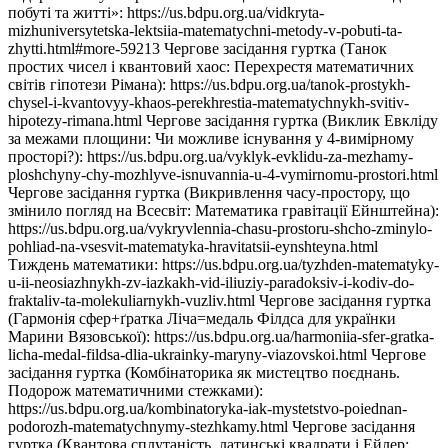
побуті та житті»: https://us.bdpu.org.ua/vidkryta-
mizhuniversytetska-lektsiia-matematychni-metody-v-pobuti-ta-
zhytti.html#more-59213 Чергове засідання гуртка (Танок
простих чисел і квантовий хаос: Перехрестя математичних
світів гіпотези Рімана): https://us.bdpu.org.ua/tanok-prostykh-
chysel-i-kvantovyy-khaos-perekhrestia-matematychnykh-svitiv-
hipotezy-rimana.html Чергове засідання гуртка (Виклик Евкліду
за межами площини: Чи можливе існування у 4-вимірному
просторі?): https://us.bdpu.org.ua/vyklyk-evklidu-za-mezhamy-
ploshchyny-chy-mozhlyve-isnuvannia-u-4-vymirnomu-prostori.html
Чергове засідання гуртка (Викривлення часу-простору, що
змінило погляд на Всесвіт: Математика гравітації Ейнштейна):
https://us.bdpu.org.ua/vykryvlennia-chasu-prostoru-shcho-zminylo-
pohliad-na-vsesvit-matematyka-hravitatsii-eynshteyna.html
Тиждень математики: https://us.bdpu.org.ua/tyzhden-matematyky-
u-ii-neosiazhnykh-zv-iazkakh-vid-iliuziy-paradoksiv-i-kodiv-do-
fraktaliv-ta-molekuliarnykh-vuzliv.html Чергове засідання гуртка
(Гармонія сфер+ґратка Ліча=медаль Філдса для українки
Марини Вязовської): https://us.bdpu.org.ua/harmoniia-sfer-gratka-
licha-medal-fildsa-dlia-ukrainky-maryny-viazovskoi.html Чергове
засідання гуртка (Комбінаторика як мистецтво поєднань.
Подорож математичними стежками):
https://us.bdpu.org.ua/kombinatoryka-iak-mystetstvo-poiednan-
podorozh-matematychnymy-stezhkamy.html Чергове засідання
гуртка (Квантова сплутаність, латинські квадрати і Ейлер: