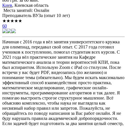
800 грн. за 60 мин.
Киев
, Киевская область
Места занятий: Онлайн
Преподаватель ВУЗа (опыт 10 лет)
★★★★★
60
Начиная с 2016 года я вёл занятия университетского кружка
для олимпиад, передавал свой опыт. С 2017 года готовил
учеников к поступлению, помогал студентам всех курсов. С
2021 года вёл практические занятия на Кафедре
математического анализа и теории вероятностей КПИ, пока
был аспирантом. Использую Zoom с iPad со стилусом. После
встречи у вас будет PDF, видеозапись (по желанию) и
понимание темы (обязательно). Мы будем искать максимально
эффективный способ взаимодействия: просто практика,
математическое моделирование, графические онлайн-
инструменты, программирование алгоритмов и так далее. Я
помогаю выстроить строгое структурное мышление. Всё
объясняю комплексно, чтобы наука не выглядела как
несвязный набор правил или запретов. Пожалуйста, не
обращайтесь по поводу написания за Вас работ онлайн. Я не
буду нарушать правила академической добропорядочности.
Если задачей будет подготовить за два занятия целый семестр,