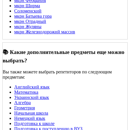
мкрн Феофания
мкрн Ширма
Соломенский
мкрн Батыева гора
мкрн Отрадный
мкрн Жуляны
мкрн Железнодорожнй массив
📚 Какие дополнительные предметы еще можно
выбрать?
Вы также можете выбрать репетиторов по следующим
предметам:
Английский язык
Математика
Украинский язык
Алгебра
Геометрия
Начальная школа
Немецкий язык
Подготовка к школе
Подготовка к поступлению в ВУЗ