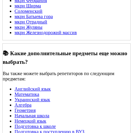
мкрн Феофания
мкрн Ширма
Соломенский
мкрн Батыева гора
мкрн Отрадный
мкрн Жуляны
мкрн Железнодорожнй массив
📚 Какие дополнительные предметы еще можно
выбрать?
Вы также можете выбрать репетиторов по следующим
предметам:
Английский язык
Математика
Украинский язык
Алгебра
Геометрия
Начальная школа
Немецкий язык
Подготовка к школе
Подготовка к поступлению в ВУЗ