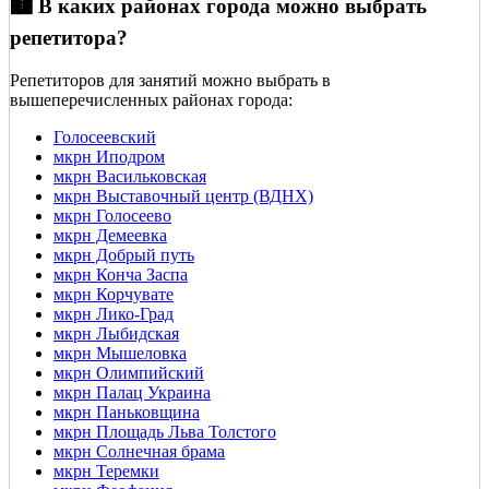
🏙️ В каких районах города можно выбрать
репетитора?
Репетиторов для занятий можно выбрать в
вышеперечисленных районах города:
Голосеевский
мкрн Иподром
мкрн Васильковская
мкрн Выставочный центр (ВДНХ)
мкрн Голосеево
мкрн Демеевка
мкрн Добрый путь
мкрн Конча Заспа
мкрн Корчувате
мкрн Лико-Град
мкрн Лыбидская
мкрн Мышеловка
мкрн Олимпийский
мкрн Палац Украина
мкрн Паньковщина
мкрн Площадь Льва Толстого
мкрн Солнечная брама
мкрн Теремки