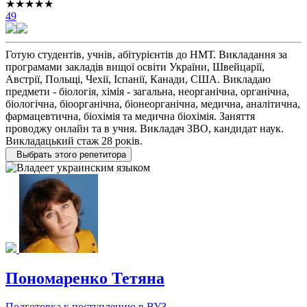
★★★★★
49
Готую студентів, учнів, абітурієнтів до НМТ. Викладання за
програмами закладів вищої освіти України, Швейцарії,
Австрії, Польщі, Чехії, Іспанії, Канади, США. Викладаю
предмети - біологія, хімія - загальна, неорганічна, органічна,
біологічна, біоорганічна, біонеорганічна, медична, аналітична,
фармацевтична, біохімія та медична біохімія. Заняття
проводжу онлайн та в учня. Викладач ЗВО, кандидат наук.
Викладацький стаж 28 років.
Выбрать этого репетитора
Пономаренко Тетяна
Подготовка к поступлению в ВУЗ