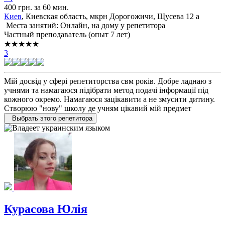
400 грн. за 60 мин.
Киев
, Киевская область, мкрн Дорогожичи, Щусева 12 а
Места занятий: Онлайн, на дому у репетитора
Частный преподаватель (опыт 7 лет)
★★★★★
3
Мій досвід у сфері репетиторства свм років. Добре ладнаю з
учнями та намагаюся підібрати метод подачі інформації під
кожного окремо. Намагаюся зацікавити а не змусити дитину.
Створюю "нову" школу де учням цікавий мій предмет
Выбрать этого репетитора
Курасова Юлія