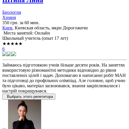
Штипа Лина
Биология
Химия
350 грн. за 60 мин.
Киев
, Киевская область, мкрн Дорогожичи
Места занятий: Онлайн
Школьный учитель (опыт 17 лет)
★★★★★
6
Займаюсь підготовкою учнів більше десяти років. На заняттях
використовую різноманітні методики відповідно до рівня
поставлених цілей і задач. Допомагаю в написанні робіт МАН
та підготовці до профільних олімпіад. Але головне, щоб учню
було цікаво, матеріал засвоювався, знання закріплювалися і
настрій покращувався.
Выбрать этого репетитора