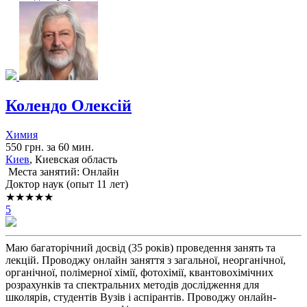
Колендо Олексій
Химия
550 грн. за 60 мин.
Киев
, Киевская область
Места занятий: Онлайн
Доктор наук (опыт 11 лет)
★★★★★
5
Маю багаторічний досвід (35 років) проведення занять та
лекцій. Проводжу онлайн заняття з загальної, неорганічної,
органічної, полімерної хімії, фотохімії, квантовохімічних
розрахунків та спектральних методів дослідження для
школярів, студентів Вузів і аспірантів. Проводжу онлайн-