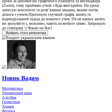
уроки за допомогою графічного планшета та месенджера
(Zoom), тому приймаю учнів з будь якої країни. На уроці
записую конспекти та розв’язання завдань, якими потім
ділюся з учнем.Пропоную гнучкий графік занять та
індивідуальний підхід до кожного учня. Після наших занять
ви зрозумієте і, можливо, навіть полюбите хімію. Запрошую
до співпраці :) Чекаю на Вас!
Выбрать этого репетитора
Новик Вадим
Математика
Украинский язык
Алгебра
Геометрия
Химия
Физика