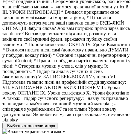
Ефект гойдалки та інші. Скоромовки українською, російською
та англійською мовами – вчимося правильної вимови у пісні!
ІІІ. УРОКИ ІМПРОВІЗАЦІЇ * Вчимося прикрашати своє
виконання мелізмами та імпровізаціями; * Ці заняття
допоможуть натренувати ваші навички співу в БУДЬ-ЯКІЙ
СИТУАЦІЇ! Забули слова? Або вам потрібно прямо зараз щось
заспівати? Ви завжди зможете підхопити, розвинути та
закінчити свої музичні фрази, вражаючи публіку своїми
вміннями! * Поповнюємо запас СКЕТА IV. Уроки Композиції
* Вчимося писати пісні самі (допоможу правильно ДУМАТИ
у побудові вокалу пісні) * Основні гармонічні перетворення у
сучасній пісні; * Правила побудови партії вокалу та гармонії у
пісні; * Створення музики у слова, слів у музику, їх
послідовність; * Підбір та аналіз сучасних пісень
(акомпанування) V. ЗАПИС БЕК-ВОКАЛУ у пісню VI.
Підготовка та запис пісні на професійній студії звукозапису;
VII. НАПИСАННЯ АВТОРСЬКИХ ПІСЕНЬ VIII. Уроки
вокалу ОНЛАЙН IX. Уроки сольфеджіо X. Уроки фортепіано
А також: - підбір сучасного репертуару; - навчу як правильно
та швидко запам'ятовувати новий музичний матеріал; -
співпраця з українськими DJ та не тільки Уроки вокалу
доступні всім! Як любителям, так і професіоналам, незалежно
від віку.
Выбрать этого репетитора