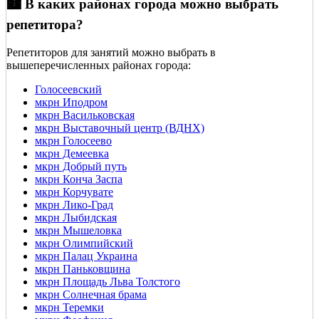
🏙️ В каких районах города можно выбрать
репетитора?
Репетиторов для занятий можно выбрать в
вышеперечисленных районах города:
Голосеевский
мкрн Иподром
мкрн Васильковская
мкрн Выставочный центр (ВДНХ)
мкрн Голосеево
мкрн Демеевка
мкрн Добрый путь
мкрн Конча Заспа
мкрн Корчувате
мкрн Лико-Град
мкрн Лыбидская
мкрн Мышеловка
мкрн Олимпийский
мкрн Палац Украина
мкрн Паньковщина
мкрн Площадь Льва Толстого
мкрн Солнечная брама
мкрн Теремки