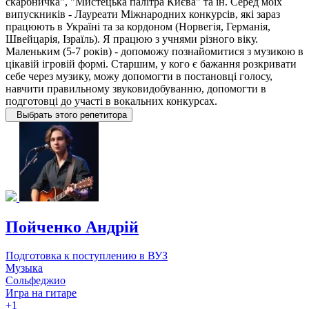
скарбничка", "Мистецька палітра Києва" та ін. Серед моїх
випускників - Лауреати Міжнародних конкурсів, які зараз
працюють в Україні та за кордоном (Норвегія, Германія,
Швейцарія, Ізраїль). Я працюю з учнями різного віку.
Маленьким (5-7 років) - допоможу познайомитися з музикою в
цікавій ігровій формі. Старшим, у кого є бажання розкривати
себе через музику, можу допомогти в постановці голосу,
навчити правильному звуковидобуванню, допомогти в
подготовці до участі в вокальних конкурсах.
Выбрать этого репетитора
Пойченко Андрій
Подготовка к поступлению в ВУЗ
Музыка
Сольфеджио
Игра на гитаре
+1