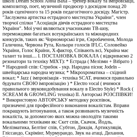
школі Dream School Анна Ваха – тренер вокалу та імпровізації,
композитор, поет, музичний продюсер з досвідом понад 20
років сценічного та 15 років педагогічного досвіду. Магістр.
"Заслужена артистка естрадного мистецтва України", член
творчої спілки "Асоціація діячів естрадного мистецтва
України". Мої учні являються учасниками ТВ-шоу,
переможцями багатьох всеукраїнських та міжнародних
конкурсів, таких як: Чорноморські ігри, Євробачення, Молода
Галичина, Червона Рута, Кольори голосів IFLC, Соловейко
України, Голос Країни, Х-фактор, Співають всі, Україна має
талант та інші.... I. ПОСТАНОВКА ВОКАЛА ( відкриваємо 2
резонатори та техніку MIXT): * Естрада ( Мелізми + Вібрато )
* Народний спів: Стрибок - укр. Народна пісня; Jodeln –
швейцарська народна музика; * Мікрохроматика – східний
вокал; * Jazz ( імпровізація - техніка SCAT, вчимося правильно
будувати СВОЮ імпровізацію ) * Electro vocal ( вчимося
правильного звуковидобування вокалу в Electro Style) * Rock (
SCREAM & GROWLING техніка) ІІ. Авторські РОЗСПІВКИ!
* Використовую АВТОРСЬКУ методику розспівок,
призначені для професійного виконання вокалістам. Вправи
покращують інтонування, а також розвивають музичність
вокаліста, за допомогою яких можна оволодіти такими
вокальними техніками як: Скет спів, Скачок, Йодль,
Мелізматика, Белтінг спів, Субтон, Дикція, Артикуляція,
Гліссандо, Скрімінг, Мурмурандо, Звук на атаці, Дихання,