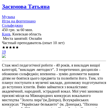
Засимова Татьяна
Музыка
Игра на фортепиано
Сольфеджио
450 грн. за 60 мин.
Киев
, Киевская область
Места занятий: Онлайн
Частный преподаватель (опыт 10 лет)
★★★★★
19
Стаж моєї педагогічної роботи - 40 років, я викладач вищої
категорії, "викладач -методист". З теоретичних дисциплін -
обожнюю сольфеджіо; впевнена - зумію допомогти вашим
дітям не боятися цього предмета та полюбити його. Тим, хто
планує поступати в музичні заклади, допоможу подготуватися
до вступних іспитів. Вмію займатися з вокалістами:
академічний, народний, эстрадний вокал. Мої учні занимали
призові місця на Міжнародних конкурсах вокального
мистецтва "Золота лира"(м.Дніпро), Всеукраїнських
конкурсах "Українське бельканто" (м. Донецьк), "Пісенна