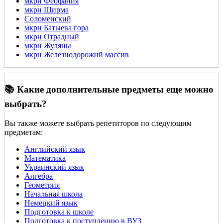
мкрн Феофания
мкрн Ширма
Соломенский
мкрн Батыева гора
мкрн Отрадный
мкрн Жуляны
мкрн Железнодорожнй массив
📚 Какие дополнительные предметы еще можно
выбрать?
Вы также можете выбрать репетиторов по следующим
предметам:
Английский язык
Математика
Украинский язык
Алгебра
Геометрия
Начальная школа
Немецкий язык
Подготовка к школе
Подготовка к поступлению в ВУЗ