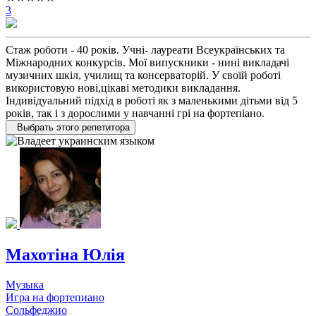
3
Стаж роботи - 40 років. Учні- лауреати Всеукраїнських та
Міжнародних конкурсів. Мої випускники - нині викладачі
музичних шкіл, училищ та консерваторій. У своїй роботі
використовую нові,цікаві методики викладання.
Індивідуальний підхід в роботі як з маленькими дітьми від 5
років, так і з дорослими у навчанні грі на фортепіано.
Выбрать этого репетитора
Махотіна Юлія
Музыка
Игра на фортепиано
Сольфеджио