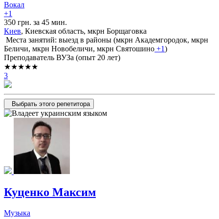
Вокал
+1
350 грн. за 45 мин.
Киев
, Киевская область, мкрн Борщаговка
Места занятий: выезд в районы (
мкрн Академгородок,
мкрн
Беличи,
мкрн Новобеличи,
мкрн Святошино
+1
)
Преподаватель ВУЗа (опыт 20 лет)
★★★★★
3
Выбрать этого репетитора
Куценко Максим
Музыка