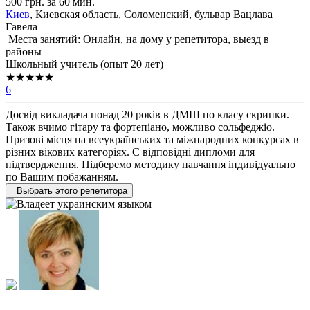
500 грн. за 60 мин.
Киев
, Киевская область, Соломенский, бульвар Вацлава
Гавела
Места занятий: Онлайн, на дому у репетитора, выезд в
районы
Школьный учитель (опыт 20 лет)
★★★★★
6
Досвід викладача понад 20 років в ДМШ по класу скрипки.
Також вчимо гітару та фортепіано, можливо сольфеджіо.
Призові місця на всеукраїнських та міжнародних конкурсах в
різних вікових категоріях. Є відповідні дипломи для
підтвердження. Підберемо методику навчання індивідуально
по Вашим побажанням.
Выбрать этого репетитора