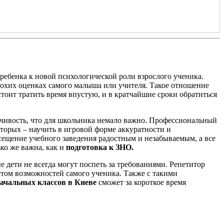
ребенка к новой психологической роли взрослого ученика.
лохих оценках самого малыша или учителя. Такое отношение
стоит тратить время впустую, и в кратчайшие сроки обратиться
дчивость, что для школьника немало важно. Профессиональный
оторых – научить в игровой форме аккуратности и
сещение учебного заведения радостным и незабываемым, а все
ко же важна, как и
подготовка к ЗНО.
дети не всегда могут поспеть за требованиями. Репетитор
етом возможностей самого ученика. Также с такими
начальных классов в Киеве
сможет за короткое время