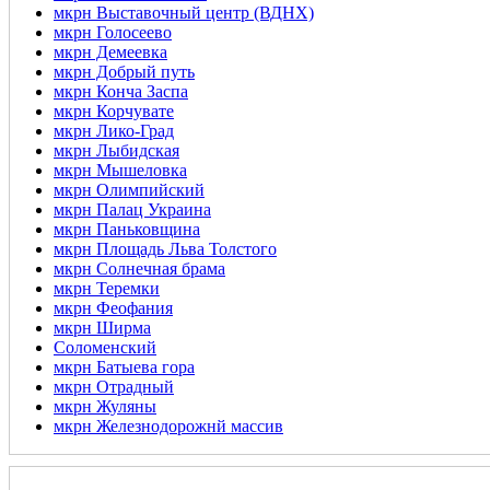
мкрн Выставочный центр (ВДНХ)
мкрн Голосеево
мкрн Демеевка
мкрн Добрый путь
мкрн Конча Заспа
мкрн Корчувате
мкрн Лико-Град
мкрн Лыбидская
мкрн Мышеловка
мкрн Олимпийский
мкрн Палац Украина
мкрн Паньковщина
мкрн Площадь Льва Толстого
мкрн Солнечная брама
мкрн Теремки
мкрн Феофания
мкрн Ширма
Соломенский
мкрн Батыева гора
мкрн Отрадный
мкрн Жуляны
мкрн Железнодорожнй массив