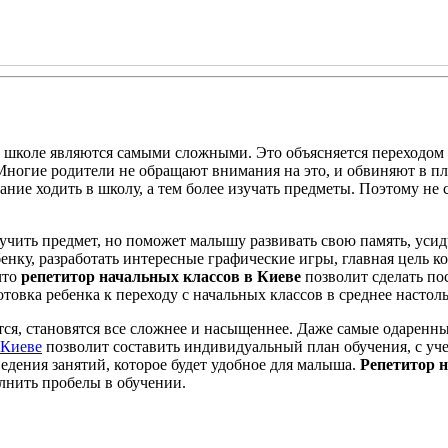
в школе являются самыми сложными. Это объясняется переходом 
 Многие родители не обращают внимания на это, и обвиняют в п
ние ходить в школу, а тем более изучать предметы. Поэтому не 
учить предмет, но поможет малышу развивать свою память, уси
нку, разработать интересные графические игры, главная цель к
что
репетитор начальных классов в Киеве
позволит сделать по
овка ребенка к переходу с начальных классов в среднее настоль
, становятся все сложнее и насыщеннее. Даже самые одаренные 
 Киеве
позволит составить индивидуальный план обучения, с уч
едения занятий, которое будет удобное для малыша.
Репетитор 
лнить пробелы в обучении.