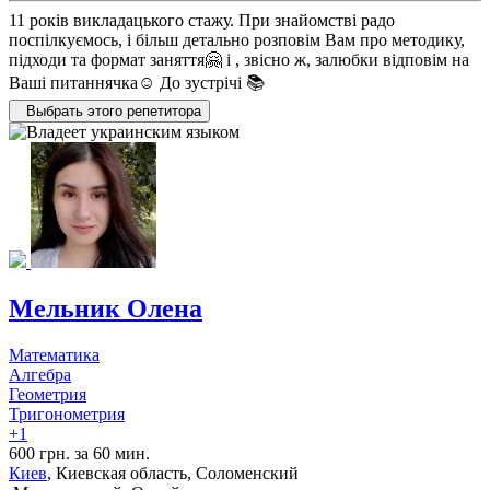
11 років викладацького стажу. При знайомстві радо
поспілкуємось, і більш детально розповім Вам про методику,
підходи та формат заняття🤗 і , звісно ж, залюбки відповім на
Ваші питаннячка☺️ До зустрічі 📚
Выбрать этого репетитора
Мельник Олена
Математика
Алгебра
Геометрия
Тригонометрия
+1
600 грн. за 60 мин.
Киев
, Киевская область, Соломенский