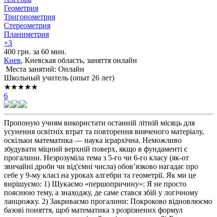
Геометрия
Тригонометрия
Стереометрия
Планиметрия
+3
400 грн. за 60 мин.
Киев
, Киевская область, заняття онлайн
Места занятий: Онлайн
Школьный учитель (опыт 26 лет)
★★★★★
6
Пропоную учням використати останній літній місяць для
усунення освітніх втрат та повторення вивченого матеріалу,
оскільки математика — наука ієрархічна. Неможливо
збудувати міцний верхній поверх, якщо в фундаменті є
прогалини. Незрозуміла тема з 5-го чи 6-го класу (як-от
звичайні дроби чи від'ємні числа) обов’язково нагадає про
себе у 9-му класі на уроках алгебри та геометрії. Як ми це
вирішуємо: 1) Шукаємо «першопричину»: Я не просто
пояснюю тему, а знаходжу, де саме стався збій у логічному
ланцюжку. 2) Закриваємо прогалини: Покроково відновлюємо
базові поняття, щоб математика з розрізнених формул