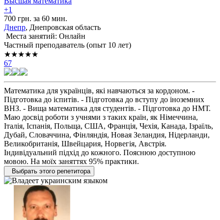
Высшая математика
+1
700 грн. за 60 мин.
Днепр
, Днепровская область
Места занятий: Онлайн
Частный преподаватель (опыт 10 лет)
★★★★★
67
Математика для українців, які навчаються за кордоном. -
Підготовка до іспитів. - Підготовка до вступу до іноземних
ВНЗ. - Вища математика для студентів. - Підготовка до НМТ.
Маю досвід роботи з учнями з таких країн, як Німеччина,
Італія, Іспанія, Польща, США, Франція, Чехія, Канада, Ізраїль,
Дубай, Словаччина, Фінляндія, Новая Зеландия, Нідерланди,
Великобританія, Швейцария, Норвегія, Австрія.
Індивідуальний підхід до кожного. Пояснюю доступною
мовою. На моїх заняттях 95% практики.
Выбрать этого репетитора