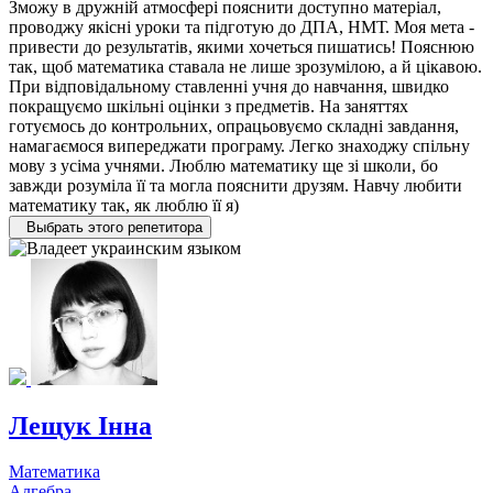
Зможу в дружній атмосфері пояснити доступно матеріал,
проводжу якісні уроки та підготую до ДПА, НМТ. Моя мета -
привести до результатів, якими хочеться пишатись! Пояснюю
так, щоб математика ставала не лише зрозумілою, а й цікавою.
При відповідальному ставленні учня до навчання, швидко
покращуємо шкільні оцінки з предметів. На заняттях
готуємось до контрольних, опрацьовуємо складні завдання,
намагаємося випереджати програму. Легко знаходжу спільну
мову з усіма учнями. Люблю математику ще зі школи, бо
завжди розуміла її та могла пояснити друзям. Навчу любити
математику так, як люблю її я)
Выбрать этого репетитора
Лещук Інна
Математика
Алгебра