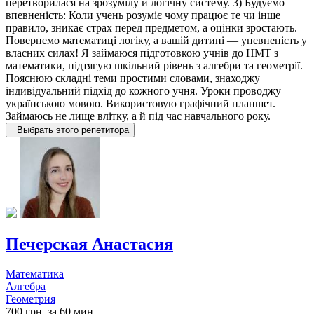
перетворилася на зрозумілу й логічну систему. 3) Будуємо
впевненість: Коли учень розуміє чому працює те чи інше
правило, зникає страх перед предметом, а оцінки зростають.
Повернемо математиці логіку, а вашій дитині — упевненість у
власних силах! Я займаюся підготовкою учнів до НМТ з
математики, підтягую шкільний рівень з алгебри та геометрії.
Пояснюю складні теми простими словами, знаходжу
індивідуальний підхід до кожного учня. Уроки проводжу
українською мовою. Використовую графічний планшет.
Займаюсь не лище влітку, а й під час навчального року.
Выбрать этого репетитора
Печерская Анастасия
Математика
Алгебра
Геометрия
700 грн. за 60 мин.