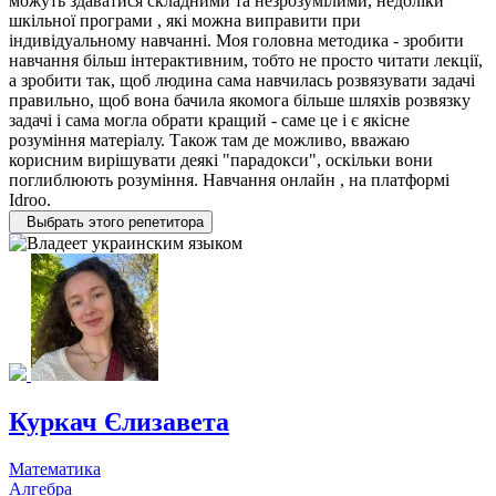
можуть здаватися складними та незрозумілими, недоліки
шкільної програми , які можна виправити при
індивідуальному навчанні. Моя головна методика - зробити
навчання більш інтерактивним, тобто не просто читати лекції,
а зробити так, щоб людина сама навчилась розвязувати задачі
правильно, щоб вона бачила якомога більше шляхів розвязку
задачі і сама могла обрати кращий - саме це і є якісне
розуміння матеріалу. Також там де можливо, вважаю
корисним вирішувати деякі "парадокси", оскільки вони
поглиблюють розуміння. Навчання онлайн , на платформі
Idroo.
Выбрать этого репетитора
Куркач Єлизавета
Математика
Алгебра