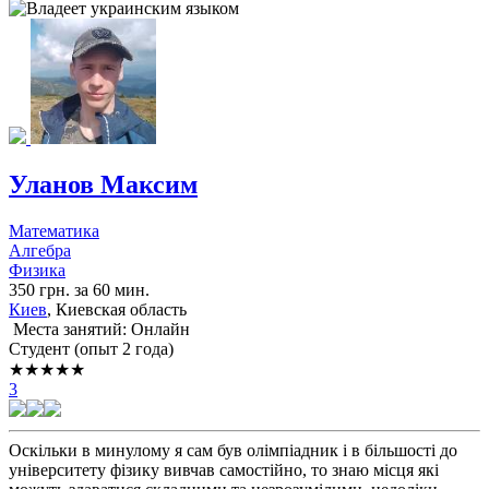
Уланов Максим
Математика
Алгебра
Физика
350 грн. за 60 мин.
Киев
, Киевская область
Места занятий: Онлайн
Cтудент (опыт 2 года)
★★★★★
3
Оскільки в минулому я сам був олімпіадник і в більшості до
університету фізику вивчав самостійно, то знаю місця які