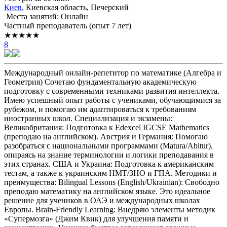
Киев
, Киевская область, Печерский
Места занятий: Онлайн
Частный преподаватель (опыт 7 лет)
★★★★★
8
Международный онлайн-репетитор по математике (Алгебра и
Геометрия) Сочетаю фундаментальную академическую
подготовку с современными техниками развития интеллекта.
Имею успешный опыт работы с учениками, обучающимися за
рубежом, и помогаю им адаптироваться к требованиям
иностранных школ. Специализация и экзамены:
Великобритания: Подготовка к Edexcel IGCSE Mathematics
(преподаю на английском). Австрия и Германия: Помогаю
разобраться с национальными программами (Matura/Abitur),
опираясь на знание терминологии и логики преподавания в
этих странах. США и Украина: Подготовка к американским
тестам, а также к украинским НМТ/ЗНО и ГПА. Методики и
преимущества: Bilingual Lessons (English/Ukrainian): Свободно
преподаю математику на английском языке. Это идеальное
решение для учеников в ОАЭ и международных школах
Европы. Brain-Friendly Learning: Внедряю элементы методик
«Супермозга» (Джим Квик) для улучшения памяти и