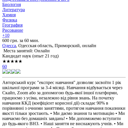
Биология
Литература
Химия
Физика
География
Рисование
+10
600 грн. за 60 мин.
Одесса
, Одесская область, Приморский, онлайн
Места занятий: Онлайн
Кандидат наук (опыт 21 год)
★★★★★
60
Авторський курс "експрес навчання" дозволяє засвоїти 1 рік
шкільної програми за 3-4 місяці. Навчання відбувається через
Скайп, Zoom або за допомогою будь-якої іншої платформи,
працюємо з усіма, незалежно від рівня знань. На початку
навчання ККД (коефіцієнт корисної дії) складає 90% в
порівнянні з очними заняттями, протягом навчання показники
якості тільки зростають. • Ми даємо знання та мотивацію • Ми
навчаємо без домашніх завдань! • Ми допоможемо вступити
до будь-якого ВНЗ. • Наші заняття не виснажують учнів. • Ми