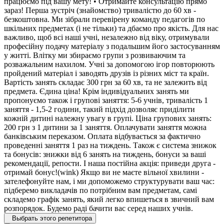
працюємо під вашу мету! • Отримайте консультацію прямо
зараз! Перша зустріч (знайомство) тривалістю до 60 хв -
безкоштовна. Ми зібрали перевірену команду педагогів по
шкільних предметах (і не тільки) та дбаємо про якість. Для нас
важливо, щоб всі наші учні, незалежно від віку, отримували
професійну подачу матеріалу з подальшим його застосуванням
у житті. Влітку ми збираємо групи з розвиваючим та
розважальним нахилом. Учні за допомогою ігор повторюють
пройдений матеріал і заводять друзів із різних міст та країн.
Вартість занять складає 300 грн за 60 хв, та не залежить від
предмета. Єдина ціна! Крім індивідуальних занять ми
пропонуємо також і групові заняття: 5-6 учнів, тривалість 1
заняття - 1,5-2 години, такий підхід дозволяє приділити
кожній дитині належну увагу в групі. Ціна групових занять:
200 грн з 1 дитини за 1 заняття. Оплачувати заняття можна
банківським переказом. Оплата відбувається за фактично
проведенні заняття 1 раз на тиждень. Також є система знижок
та бонусів: знижки від 6 занять на тиждень, бонуси за ваші
рекомендації, репости. І наша постійна акція: приведи друга -
отримай бонус!(wink) Якщо ви не маєте вільної хвилини -
зателефонуйте нам, і ми допоможемо структурувати ваш час:
підберемо викладачів по потрібним вам предметам, самі
складемо графік занять, який легко впишеться в звичний вам
розпорядок. Будемо раді бачити вас серед наших учнів.
Выбрать этого репетитора