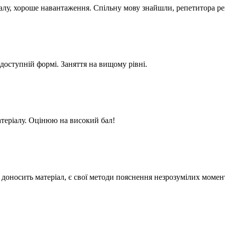
ріалу, хороше навантаження. Спільну мову знайшли, репетитора р
доступній формі. Заняття на вищому рівні.
теріалу. Оцінюю на високий бал!
 доносить матеріал, є свої методи пояснення незрозумілих момен