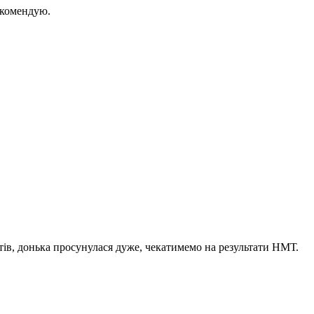
екомендую.
тів, донька просунулася дуже, чекатимемо на результати НМТ.