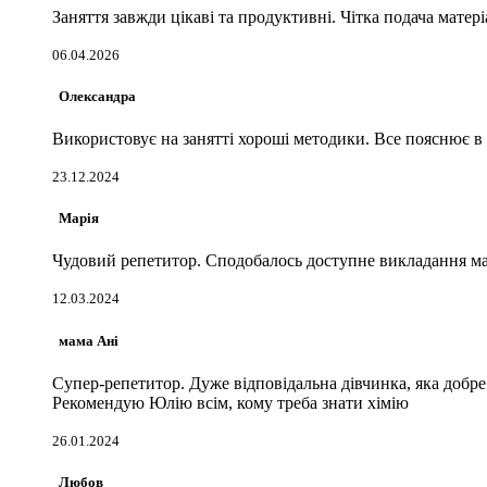
Заняття завжди цікаві та продуктивні. Чітка подача мате
06.04.2026
Олександра
Використовує на занятті хороші методики. Все пояснює в 
23.12.2024
Марія
Чудовий репетитор. Сподобалось доступне викладання ма
12.03.2024
мама Ані
Супер-репетитор. Дуже відповідальна дівчинка, яка добре
Рекомендую Юлію всім, кому треба знати хімію
26.01.2024
Любов