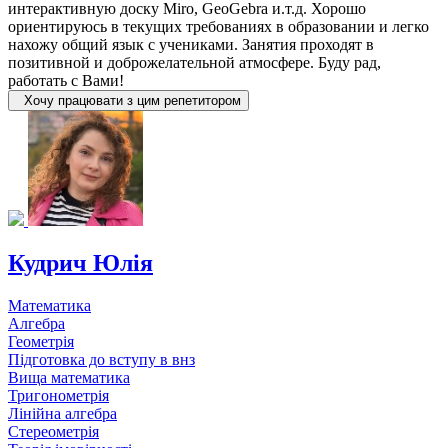
интерактивную доску Miro, GeoGebra и.т.д. Хорошо
ориентируюсь в текущих требованиях в образовании и легко
нахожу общий язык с учениками. Занятия проходят в
позитивной и доброжелательной атмосфере. Буду рад,
работать с Вами!
Хочу працювати з цим репетитором
Кудрич Юлія
Математика
Алгебра
Геометрія
Підготовка до вступу в внз
Вища математика
Тригонометрія
Лінійна алгебра
Стереометрія