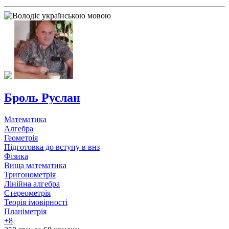
Броль Руслан
Математика
Алгебра
Геометрія
Підготовка до вступу в внз
Фізика
Вища математика
Тригонометрія
Лінійна алгебра
Стереометрія
Теорія імовірності
Планіметрія
+8