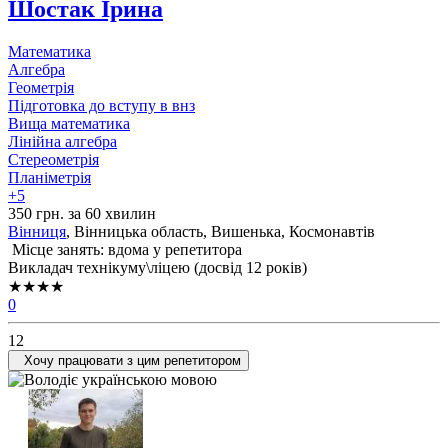
Шостак Ірина
Математика
Алгебра
Геометрія
Підготовка до вступу в внз
Вища математика
Лінійна алгебра
Стереометрія
Планіметрія
+5
350 грн. за 60 хвилин
Вінниця
, Вінницька область, Вишенька, Космонавтів
Місце занять: вдома у репетитора
Викладач технікуму\ліцею (досвід 12 років)
★★★★
0
12
Хочу працювати з цим репетитором