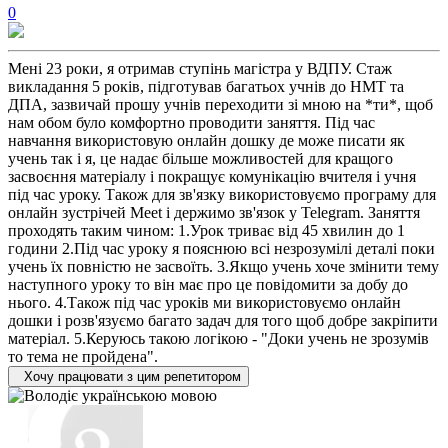
0
Мені 23 роки, я отримав ступінь магістра у ВДПУ. Стаж
викладання 5 років, підготував багатьох учнів до НМТ та
ДПА, зазвичай прошу учнів переходити зі мною на *ти*, щоб
нам обом було комфортно проводити заняття. Під час
навчання використовую онлайн дошку де може писати як
учень так і я, це надає більше можливостей для кращого
засвоєння матеріалу і покращує комунікацію вчителя і учня
під час уроку. Також для зв'язку використовуємо програму для
онлайн зустрічей Meet і держимо зв'язок у Telegram. Заняття
проходять таким чином: 1.Урок триває від 45 хвилин до 1
години 2.Під час уроку я пояснюю всі незрозумілі деталі поки
учень їх повністю не засвоїть. 3.Якщо учень хоче змінити тему
наступного уроку то він має про це повідомити за добу до
нього. 4.Також під час уроків ми використовуємо онлайн
дошки і розв'язуємо багато задач для того щоб добре закріпити
матеріал. 5.Керуюсь такою логікою - "Доки учень не зрозумів
то тема не пройдена".
Хочу працювати з цим репетитором