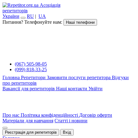
Асоціація
репетиторів
України
RU
|
UA
Питання? Телефонуйте нам:
Наші телефони
(067) 505-98-05
(099) 818-33-25
Головна
Репетитори
Замовити послуги репетитора
Відгуки
про репетиторів
Вакансії для репетиторів
Наші контакти
Увійти
Про нас
Політика конфіденційності
Договір оферти
Матеріали для навчання
Статті і новини
Реєстрація для репетиторів
Вхід