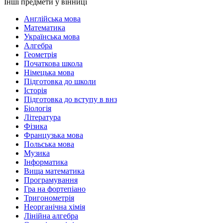
Інші предмети у вінниці
Англійська мова
Математика
Українська мова
Алгебра
Геометрія
Початкова школа
Німецька мова
Підготовка до школи
Історія
Підготовка до вступу в внз
Біологія
Література
Фізика
Французька мова
Польська мова
Музика
Інформатика
Вища математика
Програмування
Гра на фортепіано
Тригонометрія
Неорганічна хімія
Лінійна алгебра