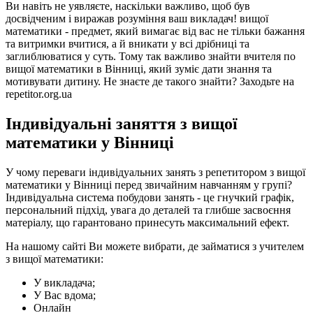
Ви навіть не уявляєте, наскільки важливо, щоб був
досвідченим і виражав розуміння ваш викладач! вищої
математики - предмет, який вимагає від вас не тільки бажання
та витримки вчитися, а й вникати у всі дрібниці та
заглиблюватися у суть. Тому так важливо знайти вчителя по
вищої математики в Вінниці, який зуміє дати знання та
мотивувати дитину. Не знаєте де такого знайти? Заходьте на
repetitor.org.ua
Індивідуальні заняття з вищої
математики у Вінниці
У чому переваги індивідуальних занять з репетитором з вищої
математики у Вінниці перед звичайним навчанням у групі?
Індивідуальна система побудови занять - це гнучкий графік,
персональний підхід, увага до деталей та глибше засвоєння
матеріалу, що гарантовано принесуть максимальний ефект.
На нашому сайті Ви можете вибрати, де займатися з учителем
з вищої математики:
У викладача;
У Вас вдома;
Онлайн