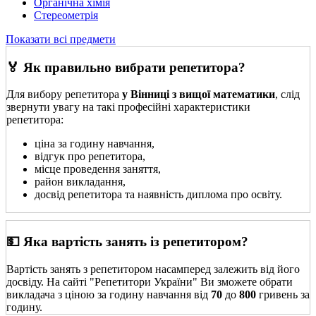
Органічна хімія
Стереометрія
Показати всі предмети
🏅 Як правильно вибрати репетитора?
Для вибору репетитора
у Вінниці з вищої математики
, слід
звернути увагу на такі професійні характеристики
репетитора:
ціна за годину навчання,
відгук про репетитора,
місце проведення заняття,
район викладання,
досвід репетитора та наявність диплома про освіту.
💵 Яка вартість занять із репетитором?
Вартість занять з репетитором насамперед залежить від його
досвіду. На сайті "Репетитори України" Ви зможете обрати
викладача з ціною за годину навчання від
70
до
800
гривень за
годину.