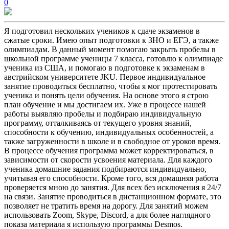
0
Я подготовил нескольких учеников к сдаче экзаменов в
сжатые сроки. Имею опыт подготовки к ЗНО и ЕГЭ, а также
олимпиадам. В данный момент помогаю закрыть пробелы в
школьной программе ученицы 7 класса, готовлю к олимпиаде
ученика из США, и помогаю в подготовке к экзаменам в
австрийском университете JKU. Первое индивидуальное
занятие проводиться бесплатно, чтобы я мог протестировать
ученика и понять цели обучения. На основе этого я строю
план обучение и мы достигаем их. Уже в процессе нашей
работы выявляю пробелы и подбираю индивидуальную
программу, отталкиваясь от текущего уровня знаний,
способности к обучению, индивидуальных особенностей, а
также загруженности в школе и в свободное от уроков время.
В процессе обучения программа может корректироваться, в
зависимости от скорости усвоения материала. Для каждого
ученика домашние задания подбираются индивидуально,
учитывая его способности. Кроме того, вся домашняя работа
проверяется мною до занятия. Для всех без исключения я 24/7
на связи. Занятие проводиться в дистанционном формате, это
позволяет не тратить время на дорогу. Для занятий можем
использовать Zoom, Skype, Discord, а для более наглядного
показа материала я использую программы Desmos.