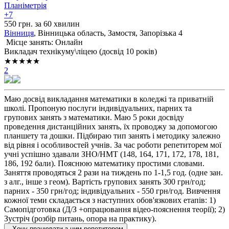
Планіметрія
+7
550 грн. за 60 хвилин
Вінниця
, Вінницька область, Замостя, Запорізька 4
Місце занять: Онлайн
Викладач технікуму\ліцею (досвід 10 років)
★★★★★
2
Маю досвід викладання математики в коледжі та приватній
школі. Пропоную послуги індивідуальних, парних та
групових занять з математики. Маю 5 роки досвіду
проведення дистанційних занять, їх проводжу за допомогою
планшету та дошки. Підбираю тип занять і методику залежно
від рівня і особливостей учнів. За час роботи репетиторем мої
учні успішно здавали ЗНО/НМТ (148, 164, 171, 172, 178, 181,
186, 192 бали). Пояснюю математику простими словами.
Заняття проводяться 2 рази на тиждень по 1-1,5 год. (одне зан.
з алг., інше з геом). Вартість групових занять 300 грн/год;
парних - 350 грн/год; індивідуальних - 550 грн/год. Вивчення
кожної теми складається з наступних обов'язкових етапів: 1)
Самопідготовка (Д/З +опрацювання відео-пояснення теорії); 2)
Зустріч (розбір питань, опора на практику).
Хочу працювати з цим репетитором