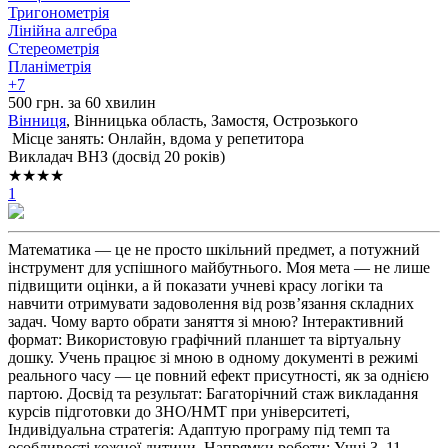
Тригонометрія
Лінійна алгебра
Стереометрія
Планіметрія
+7
500 грн. за 60 хвилин
Вінниця
, Вінницька область, Замостя, Острозького
Місце занять: Онлайн, вдома у репетитора
Викладач ВНЗ (досвід 20 років)
★★★★
1
Математика — це не просто шкільний предмет, а потужний
інструмент для успішного майбутнього. Моя мета — не лише
підвищити оцінки, а й показати учневі красу логіки та
навчити отримувати задоволення від розв’язання складних
задач. Чому варто обрати заняття зі мною? Інтерактивний
формат: Використовую графічний планшет та віртуальну
дошку. Учень працює зі мною в одному документі в режимі
реального часу — це повний ефект присутності, як за однією
партою. Досвід та результат: Багаторічний стаж викладання
курсів підготовки до ЗНО/НМТ при університеті,
Індивідуальна стратегія: Адаптую програму під темп та
особливості кожної дитини. Напрямки роботи: Учні 3–11