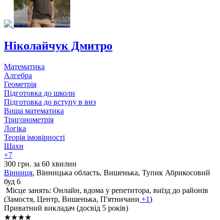
Ніколайчук Дмитро
Математика
Алгебра
Геометрія
Підготовка до школи
Підготовка до вступу в внз
Вища математика
Тригонометрія
Логіка
Теорія імовірності
Шахи
+7
300 грн. за 60 хвилин
Вінниця
, Вінницька область, Вишенька, Тупик Абрикосовий
буд 6
Місце занять: Онлайн, вдома у репетитора, виїзд до районів
(
Замостя,
Центр,
Вишенька,
П'ятничани
+1
)
Приватний викладач (досвід 5 років)
★★★★