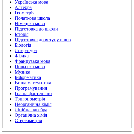
Українська мова
Алгебра
Геометрія
Початкова школа
Німецька мова
Підготовка до школи
Історія
Підготовка до вступу в внз
Біологія
Література
Фізика
Французька мова
Польська мова
Музика
Інформатика
Вища математика
Програмування
Гра на фортепіано
Тригонометрія
Неорганічна хімія
Лінійна алгебра
Органічна хімія
Стереометрія