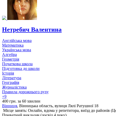
Нетребич Валентина
Англійська мова
Математика
Українська мова
Алгебра
Геометрія
Початкова школа
Підготовка до школи
Історія
Література
Географія
Журналістика
Правила дорожнього руху
+9
400 грн. за 60 хвилин
Вінниця
, Вінницька область, вулиця Лялі Ратушної 18
Місце занять: Онлайн, вдома у репетитора, виїзд до районів (
Ц
Приватний викладач (досвід 4 року)