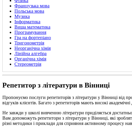
Фізика
Французька мова
Польська мова
Музика
Інформатика
Вища математика
Програмування
Гра на фортепіано
Тригонометрія
Неорганічна хімія
Лінійна алгебра
Органічна хімія
Стереометрія
Репетитор з літератури в Вінниці
Пропонуємо послуги репетиторів з літератури у Вінниці від п
відгуків клієнтів. Багато з репетиторів мають високі академічні
Не завжди у школі вивченню літератури приділяється достатньо 
Вам допоможуть репетитори з літератури у Вінниці, які зробля
різні методики і приклади для сприяння активному процесу нав