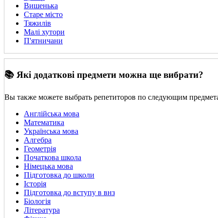
Вишенька
Старе місто
Тяжилів
Малі хутори
П'ятничани
📚 Які додаткові предмети можна ще вибрати?
Вы также можете выбрать репетиторов по следующим предмет
Англійська мова
Математика
Українська мова
Алгебра
Геометрія
Початкова школа
Німецька мова
Підготовка до школи
Історія
Підготовка до вступу в внз
Біологія
Література