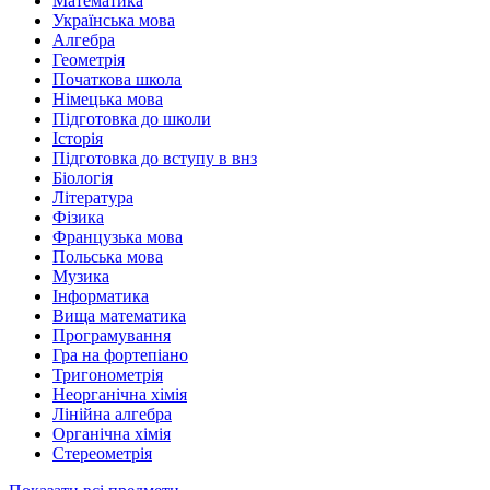
Математика
Українська мова
Алгебра
Геометрія
Початкова школа
Німецька мова
Підготовка до школи
Історія
Підготовка до вступу в внз
Біологія
Література
Фізика
Французька мова
Польська мова
Музика
Інформатика
Вища математика
Програмування
Гра на фортепіано
Тригонометрія
Неорганічна хімія
Лінійна алгебра
Органічна хімія
Стереометрія