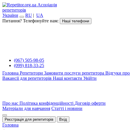
Асоціація
репетиторів
України
RU
|
UA
Питання? Телефонуйте нам:
Наші телефони
(067) 505-98-05
(099) 818-33-25
Головна
Репетитори
Замовити послуги репетитора
Відгуки про
Вакансії для репетиторів
Наші контакти
Увійти
Про нас
Політика конфіденційності
Договір оферти
Матеріали для навчання
Статті і новини
Реєстрація для репетиторів
Вхід
Головна