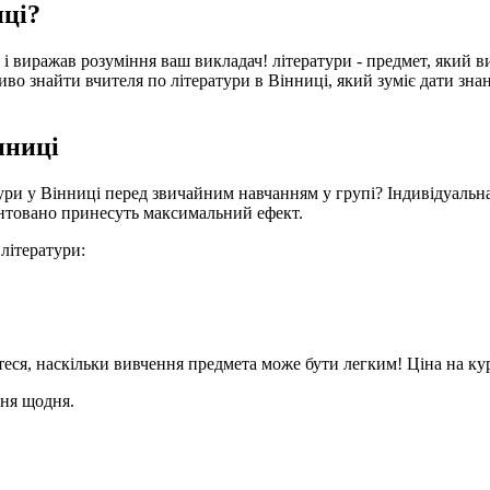
иці?
 і виражав розуміння ваш викладач! літератури - предмет, який ви
иво знайти вчителя по літератури в Вінниці, який зуміє дати зна
нниці
тури у Вінниці перед звичайним навчанням у групі? Індивідуальн
рантовано принесуть максимальний ефект.
літератури:
єтеся, наскільки вивчення предмета може бути легким! Ціна на кур
ння щодня.