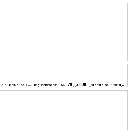
ча з ціною за годину навчання від
70
до
800
гривень за годину.