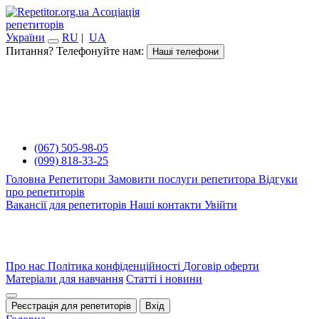
Асоціація
репетиторів
України
RU
|
UA
Питання? Телефонуйте нам:
Наші телефони
(067) 505-98-05
(099) 818-33-25
Головна
Репетитори
Замовити послуги репетитора
Відгуки
про репетиторів
Вакансії для репетиторів
Наші контакти
Увійти
Про нас
Політика конфіденційності
Договір оферти
Матеріали для навчання
Статті і новини
Реєстрація для репетиторів
Вхід