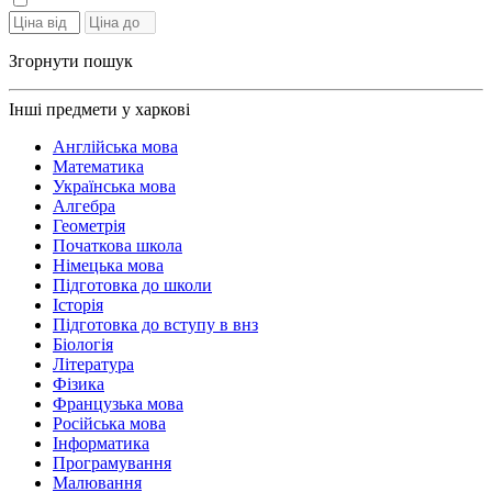
Згорнути пошук
Інші предмети у харкові
Англійська мова
Математика
Українська мова
Алгебра
Геометрія
Початкова школа
Німецька мова
Підготовка до школи
Історія
Підготовка до вступу в внз
Біологія
Література
Фізика
Французька мова
Російська мова
Інформатика
Програмування
Малювання