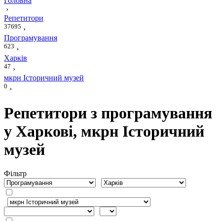
Головна
›
Репетитори
37695
›
Програмування
623
›
Харків
47
›
мкрн Історичний музей
0
›
Репетитори з програмування
у Харкові, мкрн Історичний
музей
Фiльтр